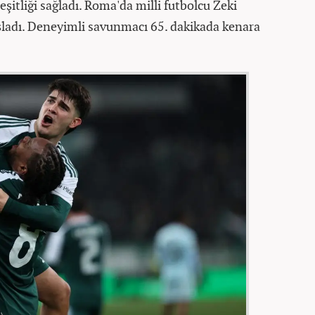
eşitliği sağladı. Roma'da milli futbolcu Zeki
aşladı. Deneyimli savunmacı 65. dakikada kenara