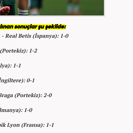
lınan sonuçlar şu şekilde:
- Real Betis (İspanya): 1-0
(Portekiz): 1-2
lya): 1-1
İngiltere): 0-1
raga (Portekiz): 2-0
Almanya): 1-0
ik Lyon (Fransa): 1-1