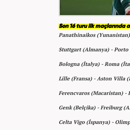
Son 16 turu ilk maçlarında a
Panathinaikos (Yunanistan) 
Stuttgart (Almanya) - Porto 
Bologna (İtalya) - Roma (İta
Lille (Fransa) - Aston Villa (
Ferencvaros (Macaristan) - B
Genk (Belçika) - Freiburg (
Celta Vigo (İspanya) - Olimp