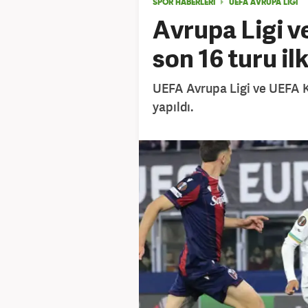
SPOR HABERLERİ
UEFA AVRUPA LİGİ
Avrupa Ligi v
son 16 turu il
UEFA Avrupa Ligi ve UEFA Ko
yapıldı.