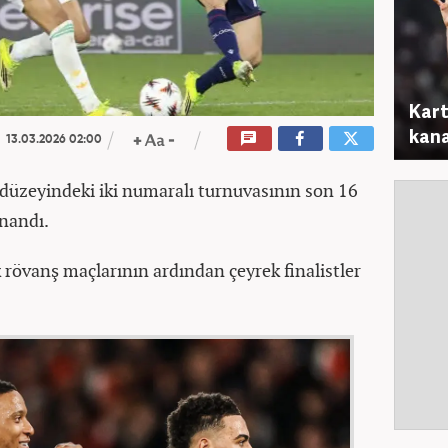
Kart
kana
13.03.2026 02:00
düzeyindeki iki numaralı turnuvasının son 16
nandı.
rövanş maçlarının ardından çeyrek finalistler