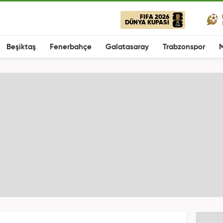
FIFA 2026
DÜNYA KUPASI
Beşiktaş
Fenerbahçe
Galatasaray
Trabzonspor
M