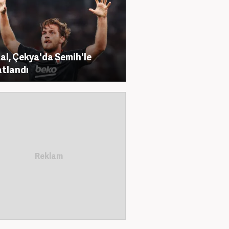
al, Çekya'da Semih'le
tlandı