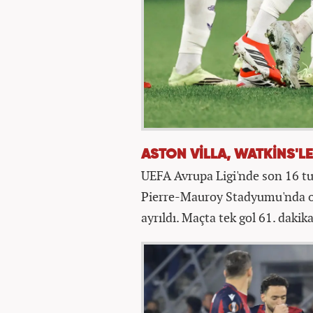
ASTON VİLLA, WATKİNS'LE
UEFA Avrupa Ligi'nde son 16 turu
Pierre-Mauroy Stadyumu'nda o
ayrıldı. Maçta tek gol 61. dakik