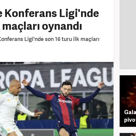
e Konferans Ligi'nde
k maçları oynandı
nferans Ligi'nde son 16 turu ilk maçları
Gala
pivo