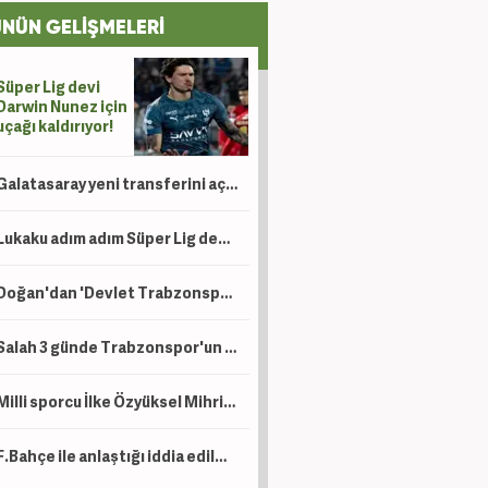
NÜN GELİŞMELERİ
Süper Lig devi
Darwin Nunez için
uçağı kaldırıyor!
Galatasaray yeni transferini açıkladı!
Lukaku adım adım Süper Lig devine! Peş peşe açıklamalar
Doğan'dan 'Devlet Trabzonspor'a para veriyor iddialarına yalanlama! 'Ahlaksızca'
Salah 3 günde Trabzonspor'un kasasını ağzına kadar doldurdu!
Milli sporcu İlke Özyüksel Mihrioğlu Avrupa şampiyonu oldu!
F.Bahçe ile anlaştığı iddia edilmişti! Hakan'dan açıklama