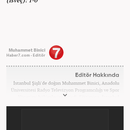
(İsveç): 1-0
Muhammet Binici
Haber7.com - Editör
Editör Hakkında
İstanbul Şişli'de doğan Muhammet Binici, Anadolu
Üniversitesi Radyo Televizyon Programcılığı ve Spor
Yönetimi bölümlerini bitirdi. Eğitimine, İstanbul
Üniversitesi Halkla İlişkiler bölümünde devam
etmektedir. Gazeteciliğe 2012 yılında yerel haber
siteleri ve yerel gazetelerde başladı. Gündem,
Magazin alanlarında editör-muhabirlik yaptı. 2016