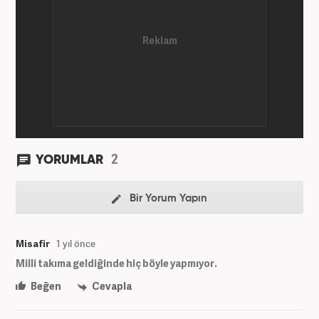
yılında Yeni Akit Gazetesi'nde bir yıl muhabirlik
yaptıktan sonra, 2020 Eylül itibariyle Haber7'de
'Gündem Editörü' olarak görevine devam
etmektedir.
2
YORUMLAR
Bir Yorum Yapın
Misafir
1 yıl önce
Milli takıma geldiğinde hiç böyle yapmıyor.
Beğen
Cevapla