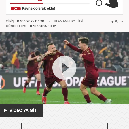
GİRİŞ
07.03.2025 03:20
UEFA AVRUPA LİGİ
GÜNCELLEME
07.03.2025 10:12
VİDEO'YA GİT