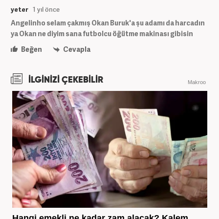
yeter
1 yıl önce
Angelinho selam çakmış Okan Buruk'a şu adamı da harcadın
ya Okan ne diyim sana futbolcu öğütme makinası gibisin
Beğen
Cevapla
İLGİNİZİ ÇEKEBİLİR
Makroo
Hangi emekli ne kadar zam alacak? Kalem