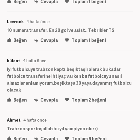
Beğen
Cevapla
Toplam
1
beğeni
Levrock
4 hafta önce
10 numara transfer. En 20 gol ve asist.. Tebrikler TS
Beğen
Cevapla
Toplam
1
beğeni
bülent
4 hafta önce
iyi futbolcuyu trabzon kaptı.beşiktaşlı olarak bu kadar
futbolcu transferine ihtiyaç varken bu futbolcuyu nasıl
almazlar anlamıyorum.beşiktaşa 30 yaşa dayanmış futbolcu
olacak
Beğen
Cevapla
Toplam
2
beğeni
Ahmet
4 hafta önce
Trabzonspor inşallah bu yıl şampiyon olur :)
Beğen
Cevapla
Toplam
6
beğeni