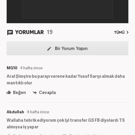
19
YORUMLAR
TÜMÜ
Bir Yorum Yapın
MG10
4 hafta önce
Aral Şimşire bu parayı verene kadar Yusuf Sarıyı almak daha
mantıklı olur
Beğen
Cevapla
Abdullah
4 hafta önce
Wallaha tebrik ediyorum çok iyi transfer GS FB diyolardı TS
almışsa iş yapar