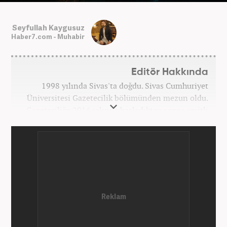
Seyfullah Kaygusuz
Haber7.com - Muhabir
Editör Hakkında
1998 yılında Sivas'ta doğdu. Sivas Cumhuriyet
Üniversitesi Gazetecilik bölümünden mezun oldu.
Gazeteciliğe 2016 yılında başladıktan sonra çeşitli
TV, ajans ve haber sitelerinde görev aldı. 2021
yılında Haber7.com ailesine dahil oldu. Osmanlıca
ve İngilizce bilmektedir. Mesleki hayatına
Haber7.com’da devam etmektedir.