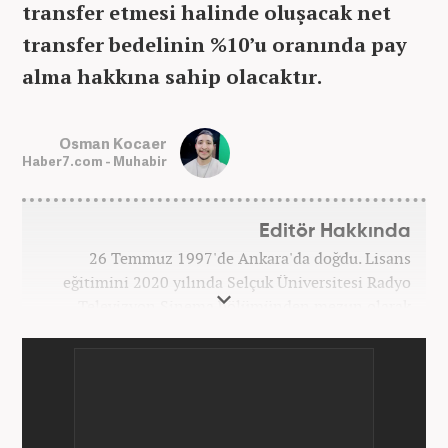
transfer etmesi halinde oluşacak net
transfer bedelinin %10’u oranında pay
alma hakkına sahip olacaktır.
Osman Kocaer
Haber7.com - Muhabir
Editör Hakkında
26 Temmuz 1997'de Ankara'da doğdu. Lisans
eğitimini 2020 yılında Selçuk Üniversitesi Radyo
Televizyon Sinema bölümünden mezun olarak
tamamladı. Gazeteciliğe 2017 yılında Konya'da
başladı. 2022'nin Haziran ayından itibaren
Haber7.com'da mesleki hayatına devam etmektedir.