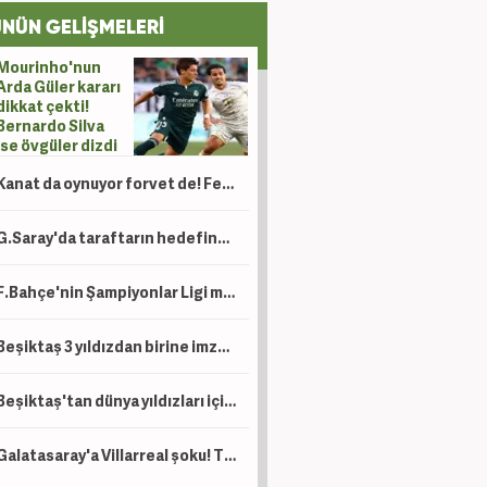
NÜN GELİŞMELERİ
Mourinho'nun
Arda Güler kararı
dikkat çekti!
Bernardo Silva
ise övgüler dizdi
Kanat da oynuyor forvet de! Fenerbahçe’ye 30 milyon euroluk yıldız: Tek engel var
G.Saray'da taraftarın hedefindeki isim hesabını kapattı
F.Bahçe'nin Şampiyonlar Ligi maçında akılalmaz olay!
Beşiktaş 3 yıldızdan birine imza attıracak
Beşiktaş'tan dünya yıldızları için hamle! Listenin başındaki ismi Italiano çok istiyor
Galatasaray'a Villarreal şoku! Taraftardan yönetime sert tepki