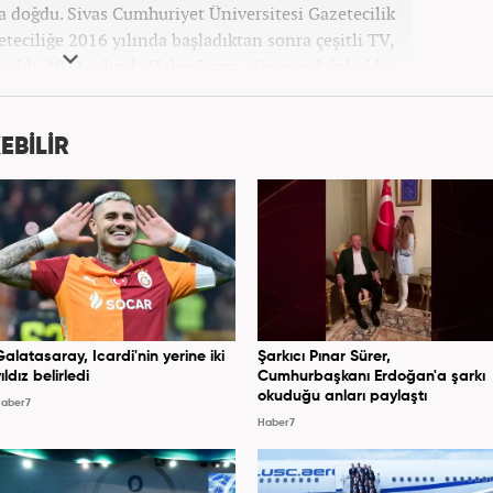
ta doğdu. Sivas Cumhuriyet Üniversitesi Gazetecilik
ciliğe 2016 yılında başladıktan sonra çeşitli TV,
v aldı. 2021 yılında Haber7.com ailesine dahil oldu.
bilmektedir. Mesleki hayatına Haber7.com’da devam
etmektedir.
EBİLİR
Galatasaray, Icardi'nin yerine iki
Şarkıcı Pınar Sürer,
ıldız belirledi
Cumhurbaşkanı Erdoğan'a şarkı
okuduğu anları paylaştı
aber7
Haber7