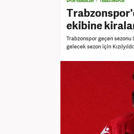
SPOR HABERLERİ
TRABZONSPOR
Trabzonspor'd
ekibine kirala
Trabzonspor geçen sezonu 
gelecek sezon için Kızılyıldız