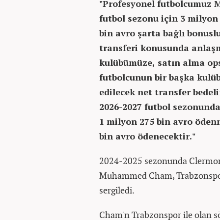
"Profesyonel futbolcumuz 
futbol sezonu için 3 milyon
bin avro şarta bağlı bonuslu
transferi konusunda anlaşma
kulübümüze, satın alma op
futbolcunun bir başka kulüb
edilecek net transfer bedel
2026-2027 futbol sezonund
1 milyon 275 bin avro öden
bin avro ödenecektir."
2024-2025 sezonunda Clermont
Muhammed Cham, Trabzonspor'd
sergiledi.
Cham'n Trabzonspor ile olan s