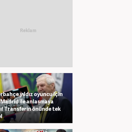
rbahçe yıldız oyuncu için
 Madrid ile anlaşmaya
ı! Transferin önünde tek
l