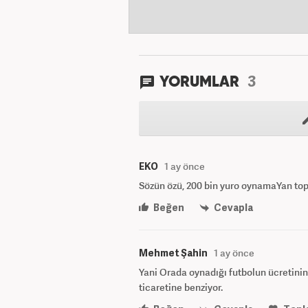
3
YORUMLAR
EKO
1 ay önce
Sözün özü, 200 bin yuro oynamaYan
Beğen
Cevapla
Mehmet Şahin
1 ay önce
Yani Orada oynadığı futbolun ücretini
ticaretine benziyor.