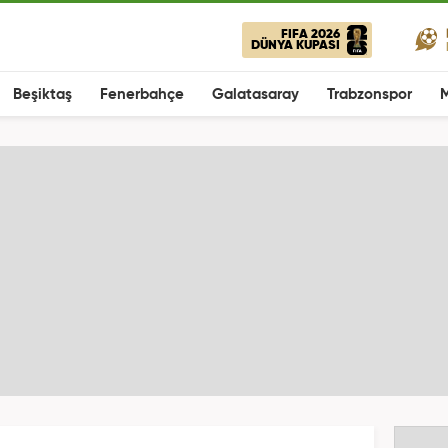
FIFA 2026
DÜNYA KUPASI
Beşiktaş
Fenerbahçe
Galatasaray
Trabzonspor
M