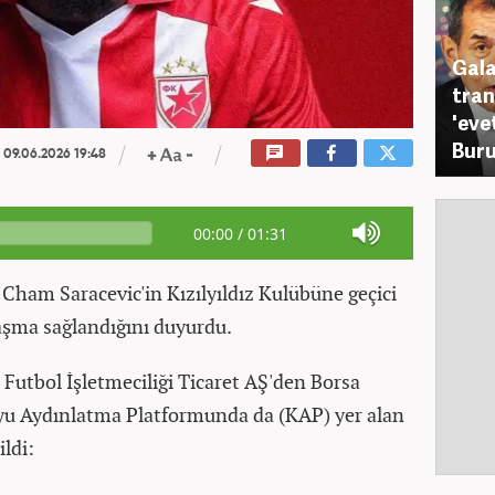
Gala
tran
'eve
Buru
09.06.2026 19:48
00:00
/
01:31
ham Saracevic'in Kızılyıldız Kulübüne geçici
aşma sağlandığını duyurdu.
 Futbol İşletmeciliği Ticaret AŞ'den Borsa
yu Aydınlatma Platformunda da (KAP) yer alan
ildi: