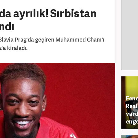
a ayrılık! Sırbistan
ndı
Slavia Prag'da geçiren Muhammed Cham'ı
'a kiraladı.
Fene
Real
vard
enge