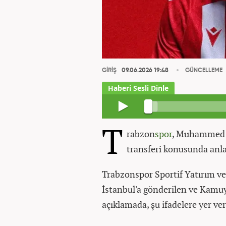
GİRİŞ
09.06.2026 19:48
GÜNCELLEME
T
rabzon
spor
, Muhammed C
transferi konusunda anl
Trabzonspor Sportif Yatırım ve
İstanbul'a gönderilen ve Kamu
açıklamada, şu ifadelere yer ver