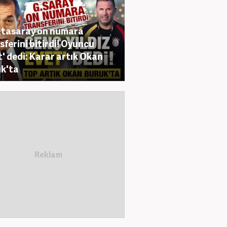
tasaray on numara
sferini bitirdi! Oyuncu
t' dedi: Karar artık Okan
k'ta