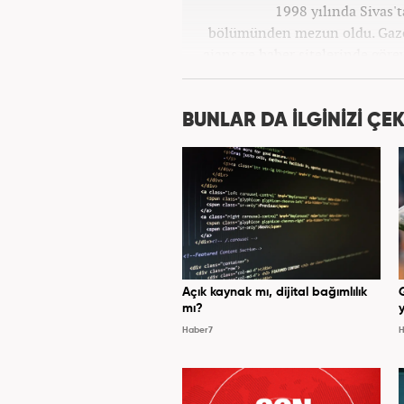
1998 yılında Sivas'
bölümünden mezun oldu. Gazete
ajans ve haber sitelerinde göre
Osmanlıca ve İngilizce 
BUNLAR DA İLGİNİZİ ÇEK
Açık kaynak mı, dijital bağımlılık
mı?
y
Haber7
H