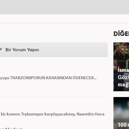
DİĞE
Bir Yorum Yapın
İsma
Gözt
 topçuya TRABZONSPORUN KASASINDAN ÖDENECEK...
mağl
n bir kısmını Trabzonspor karşılayacakmış. Nasrettin Hoca
100 