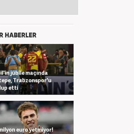
R HABERLER
il'in jübile maçında
epe, Trabzonspor'u
up etti
milyon euro yetmiyor!