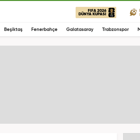
FIFA 2026
DÜNYA KUPASI
Beşiktaş
Fenerbahçe
Galatasaray
Trabzonspor
M