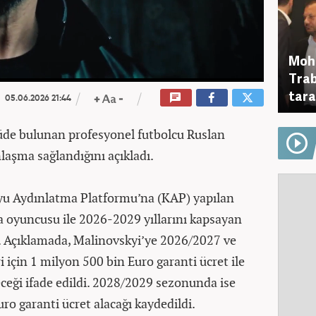
Moha
Trab
tara
05.06.2026 21:44
tüde bulunan profesyonel futbolcu Ruslan
nlaşma sağlandığını açıkladı.
u Aydınlatma Platformu’na (KAP) yapılan
a oyuncusu ile 2026-2029 yıllarını kapsayan
i. Açıklamada, Malinovskyi’ye 2026/2027 ve
 için 1 milyon 500 bin Euro garanti ücret ile
ceği ifade edildi. 2028/2029 sezonunda ise
o garanti ücret alacağı kaydedildi.