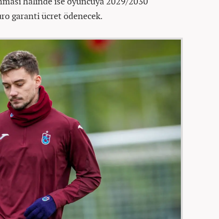
nması halinde ise oyuncuya 2029/2030
ro garanti ücret ödenecek.