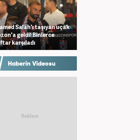
med Salah'ı taşıyan uçak
zon'a geldi! Binlerce
ftar karşıladı
Haberin Videosu