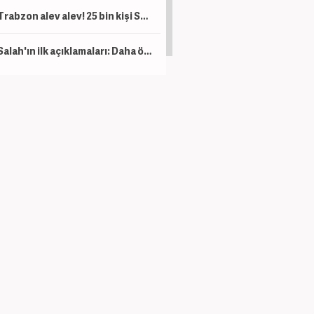
Trabzon alev alev! 25 bin kişi Salah'ı karşıladı
Salah'ın ilk açıklamaları: Daha önce böyle bir şey görmedim