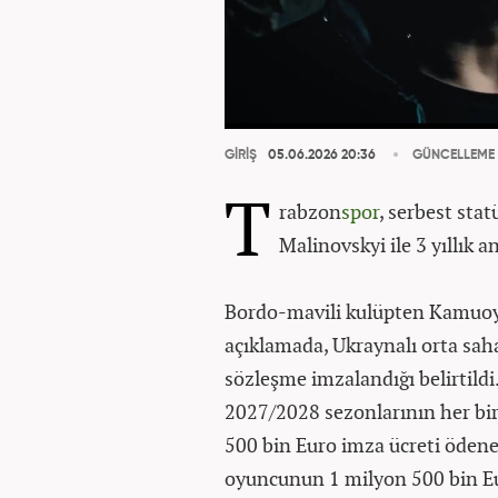
GİRİŞ
05.06.2026 20:36
GÜNCELLEME
T
rabzon
spor
, serbest sta
Malinovskyi ile 3 yıllık a
Bordo-mavili kulüpten Kamuoy
açıklamada, Ukraynalı orta sah
sözleşme imzalandığı belirtild
2027/2028 sezonlarının her biri
500 bin Euro imza ücreti ödene
oyuncunun 1 milyon 500 bin Eur