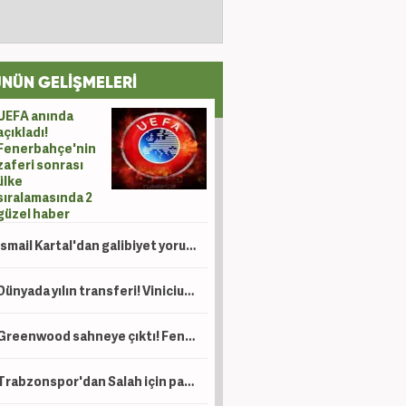
NÜN GELİŞMELERİ
UEFA anında
açıkladı!
Fenerbahçe'nin
zaferi sonrası
ülke
sıralamasında 2
güzel haber
İsmail Kartal'dan galibiyet yorumu
Dünyada yılın transferi! Vinicius için 120 milyon Euro'luk teklif
Greenwood sahneye çıktı! Fenerbahçe tur kapısını araladı
Trabzonspor'dan Salah için paylaşım yağmuru