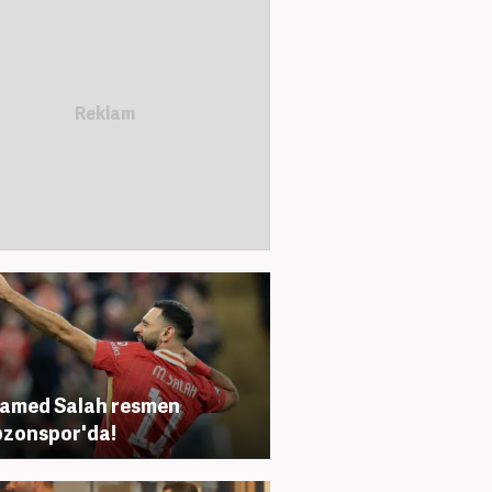
amed Salah resmen
zonspor'da!