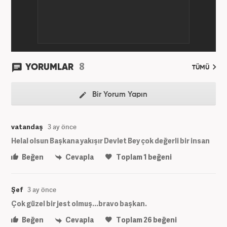
8
YORUMLAR
TÜMÜ
Bir Yorum Yapın
vatandaş
3 ay önce
Helal olsun Başkana yakışır Devlet Bey çok değerli bir insan
Beğen
Cevapla
Toplam
1
beğeni
Şef
3 ay önce
Çok güzel bir jest olmuş...bravo başkan.
Beğen
Cevapla
Toplam
26
beğeni