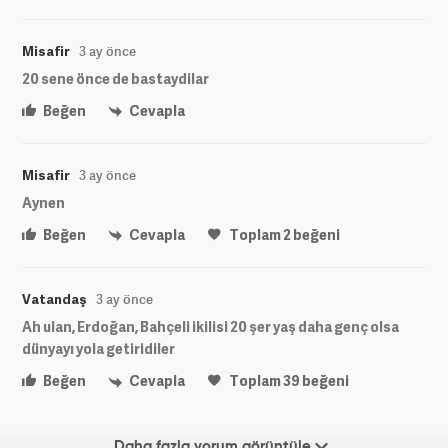
Misafir
3 ay önce
20 sene önce de bastaydilar
Beğen
Cevapla
Misafir
3 ay önce
Aynen
Beğen
Cevapla
Toplam
2
beğeni
Vatandaş
3 ay önce
Ah ulan, Erdoğan, Bahçeli ikilisi 20 şer yaş daha genç olsa
dünyayı yola getiridiler
Beğen
Cevapla
Toplam
39
beğeni
Daha fazla yorum görüntüle