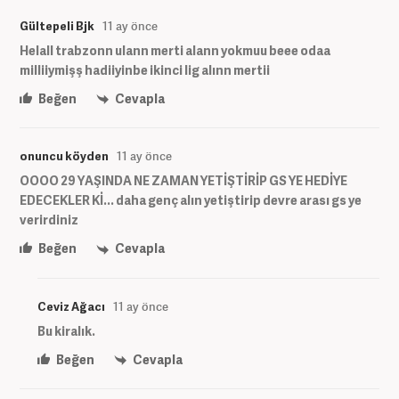
Gültepeli Bjk
11 ay önce
Helall trabzonn ulann merti alann yokmuu beee odaa
milliiymişş hadiiyinbe ikinci lig alınn mertii
Beğen
Cevapla
onuncu köyden
11 ay önce
OOOO 29 YAŞINDA NE ZAMAN YETİŞTİRİP GS YE HEDİYE
EDECEKLER Kİ... daha genç alın yetiştirip devre arası gs ye
verirdiniz
Beğen
Cevapla
Ceviz Ağacı
11 ay önce
Bu kiralık.
Beğen
Cevapla