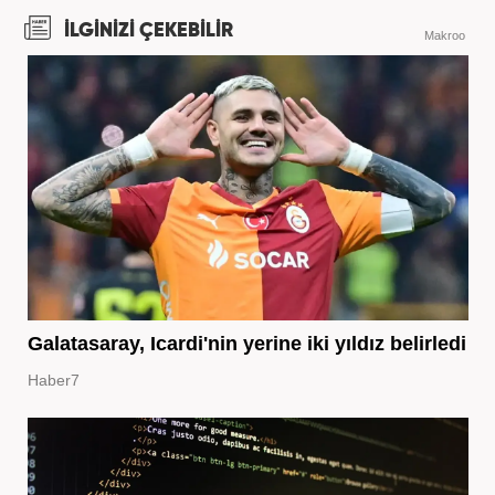
İLGİNİZİ ÇEKEBİLİR
Makroo
Galatasaray, Icardi'nin yerine iki yıldız belirledi
Haber7