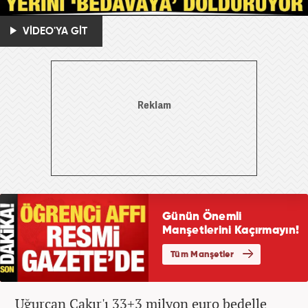
VİDEO'YA GİT
Uğurcan Çakır'ı 33+3 milyon euro bedelle