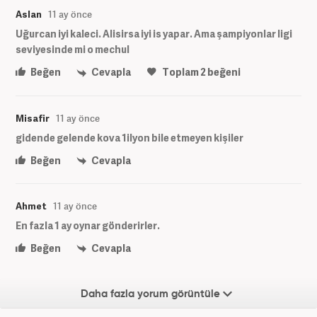
Aslan
11 ay önce
Uğurcan iyi kaleci. Alisirsa iyi is yapar. Ama şampiyonlar ligi
seviyesinde mi o mechul
Beğen
Cevapla
Toplam
2
beğeni
Misafir
11 ay önce
gidende gelende kova 1ilyon bile etmeyen kişiler
Beğen
Cevapla
Ahmet
11 ay önce
En fazla 1 ay oynar gönderirler.
Beğen
Cevapla
Daha fazla yorum görüntüle