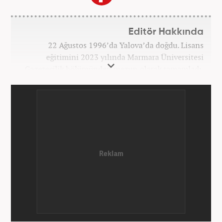
Editör Hakkında
22 Ağustos 1996’da Yalova’da doğdu. Lisans
eğitimini 2023 yılında Marmara Üniversitesi
Gazetecilik bölümünden mezun olarak tamamladı.
Gazeteciliğe 2023 yılında İstanbul’da başladı. Şu an
Haber7.com’da mesleki hayatını sürdürmektedir.