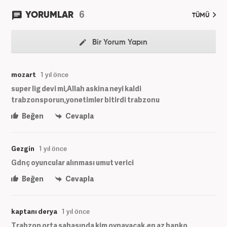
6
YORUMLAR
TÜMÜ
Bir Yorum Yapın
mozart
1 yıl önce
super lig devi mi,Allah askina neyi kaldi
trabzonsporun,yonetimler bitirdi trabzonu
Beğen
Cevapla
Gezgin
1 yıl önce
Gdnç oyuncular alınması umut verici
Beğen
Cevapla
kaptanı derya
1 yıl önce
Trabzon orta sahasında kim oynayacak.en az banko