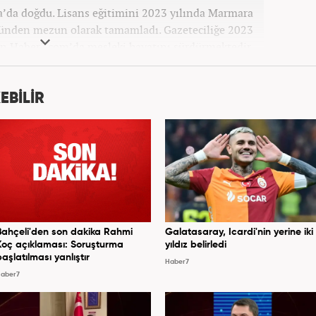
’da doğdu. Lisans eğitimini 2023 yılında Marmara
münden mezun olarak tamamladı. Gazeteciliğe 2023
 an Haber7.com’da mesleki hayatını sürdürmektedir.
EBİLİR
Bahçeli'den son dakika Rahmi
Galatasaray, Icardi'nin yerine iki
Koç açıklaması: Soruşturma
yıldız belirledi
başlatılması yanlıştır
Haber7
aber7