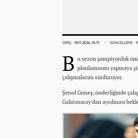
GİRİŞ
19.11.2024 15:17
GÜNCELLEME
19
B
u sezon şampiyonluk ümi
planlamasını yapmaya ş
çalışmalarını sürdürüyor.
Şenol Güneş, önderliğinde çalı
Galatasaray'dan ayrılması bekle