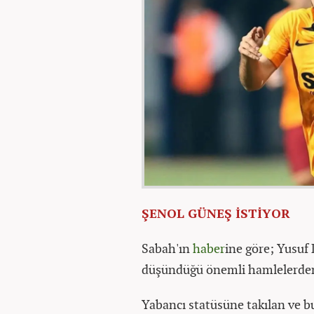
ŞENOL GÜNEŞ İSTİYOR
Sabah'ın
haber
ine göre; Yusuf
düşündüğü önemli hamlelerden b
Yabancı statüsüne takılan ve b