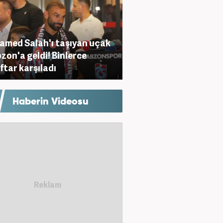
med Salah'ı taşıyan uçak
zon'a geldi! Binlerce
ftar karşıladı
Haberin Videosu