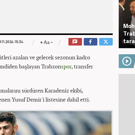
Moha
00:12
/
00:12
Trab
tara
.11.2024 15:34
tleri azalan ve gelecek sezonun kadro
imdiden başlayan Trabzon
spor
, transfer
şmalarını sürdüren Karadeniz ekibi,
nen Yusuf Demir'i listesine dahil etti.