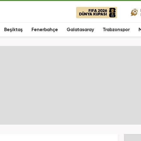
FIFA 2026
DÜNYA KUPASI
Beşiktaş
Fenerbahçe
Galatasaray
Trabzonspor
M