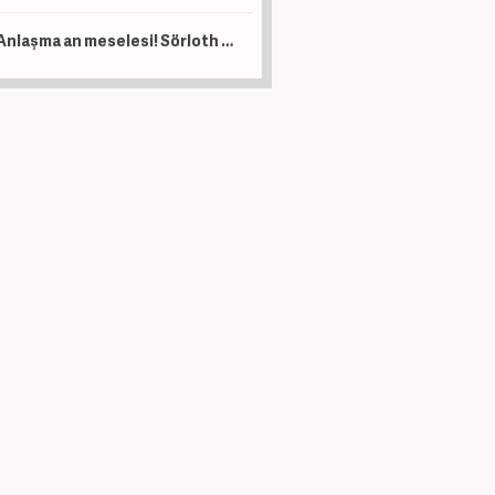
Anlaşma an meselesi! Sörloth adım adım Süper Lig'e