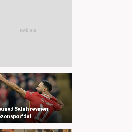
amed Salah resmen
zonspor'da!