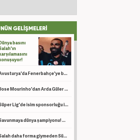
NÜN GELİŞMELERİ
Dünya basını
Salah'ın
karşılamasını
konuşuyor!
Avusturya'da Fenerbahçe'ye büyük övgü: Kazan gibi atmosferde şans yoktu
Jose Mourinho'dan Arda Güler isyanı! 'İzin verin'
Süper Lig'de isim sponsorluğu için flaş gelişme: 2 yıllık anlaşma
Savunmaya dünya şampiyonu! Hakan'ın takım arkadaşı için teklif
Salah daha forma giymeden Süper Lig tarihine adını yazdırdı! Osimhen'i geride bıraktı