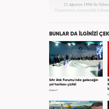
22 Ağustos 1996’da Yalova
Üniversitesi Gazetecilik bölü
yılında İstanbul’da başladı. Şu
BUNLAR DA İLGİNİZİ ÇEK
Sıfır Atık Forumu'nda geleceğin
yol haritası çizildi
Haber7
H