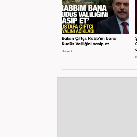
Bakan Çiftçi: Rabb'im bana
Kudüs Valiliğini nasip et
Haber7
H