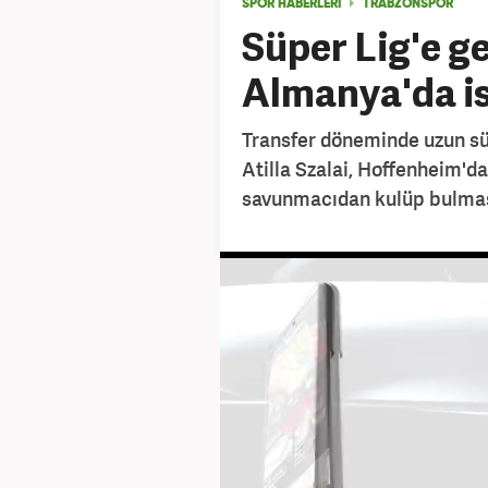
SPOR HABERLERİ
TRABZONSPOR
Süper Lig'e ge
Almanya'da i
Transfer döneminde uzun sü
Atilla Szalai, Hoffenheim'd
savunmacıdan kulüp bulması