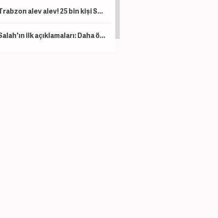
Trabzon alev alev! 25 bin kişi Salah'ı karşıladı
Salah'ın ilk açıklamaları: Daha önce böyle bir şey görmedim