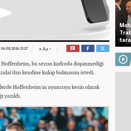
Moha
Trab
tara
06.08.2024 21:27
i Hoffenheim, bu sezon kadroda düşünmediği
zalai'dan kendine kulüp bulmasını istedi.
lerde Hoffenheim'ın oyuncuyu kesin olarak
ı yazıldı.