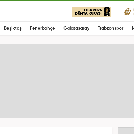
FIFA 2026
DÜNYA KUPASI
Beşiktaş
Fenerbahçe
Galatasaray
Trabzonspor
M