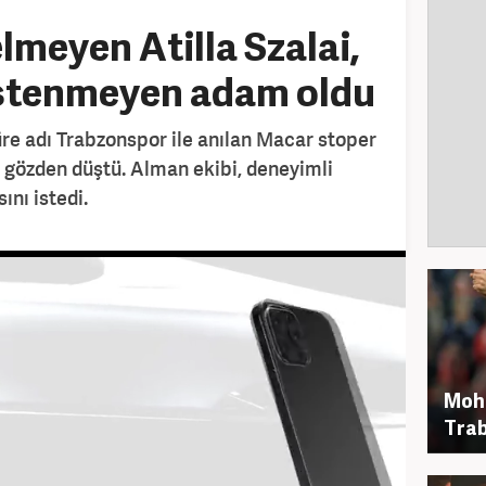
lmeyen Atilla Szalai,
stenmeyen adam oldu
re adı Trabzonspor ile anılan Macar stoper
a gözden düştü. Alman ekibi, deneyimli
nı istedi.
Moh
Trab