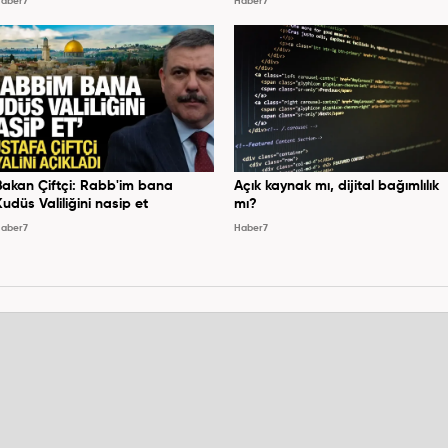
aber7
Haber7
Bakan Çiftçi: Rabb'im bana
Açık kaynak mı, dijital bağımlılık
Kudüs Valiliğini nasip et
mı?
aber7
Haber7