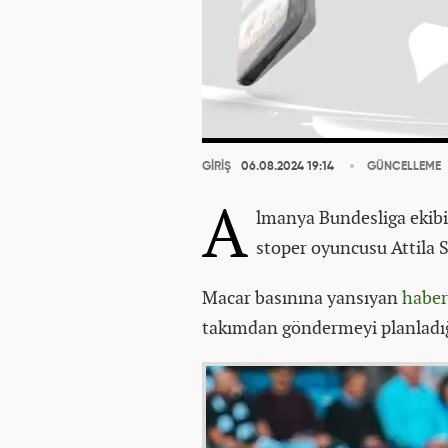
GİRİŞ
06.08.2024 19:14
GÜNCELLEME
A
lmanya Bundesliga ekib
stoper oyuncusu Attila S
Macar basınına yansıyan
haber
takımdan göndermeyi planladığ