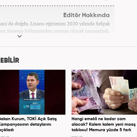
Editör Hakkında
a'da doğdu. Lisans eğitimini 2020 yılında Selçuk
zyon Sinema bölümünden mezun olarak tamamladı.
onya'da başladı. 2022'nin Haziran ayından itibaren
Haber7.com'da mesleki hayatına devam etmektedir.
EBİLİR
Bakan Kurum, TOKİ Açık Satış
Hangi emekli ne kadar zam
Kampanyasının detaylarını
alacak? Kalem kalem yeni maaş
açıkladı
tablosu! Memura yüzde 5 fark