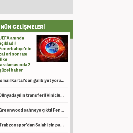
NÜN GELİŞMELERİ
UEFA anında
açıkladı!
Fenerbahçe'nin
zaferi sonrası
ülke
sıralamasında 2
güzel haber
İsmail Kartal'dan galibiyet yorumu
Dünyada yılın transferi! Vinicius için 120 milyon Euro'luk teklif
Greenwood sahneye çıktı! Fenerbahçe tur kapısını araladı
Trabzonspor'dan Salah için paylaşım yağmuru