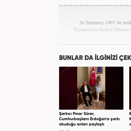
26 Temmuz 1997'de Ankar
Üniversitesi Radyo Televi
Gazeteciliğe 2017 yılında K
BUNLAR DA İLGİNİZİ ÇEK
Şarkıcı Pınar Sürer,
Cumhurbaşkanı Erdoğan'a şarkı
okuduğu anları paylaştı