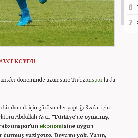
AVCI KOYDU
transfer döneminde uzun süre Trabzon
spor
'la da
a kiralamak için görüşmeler yaptığı Szalai için
ektörü Abdullah Avcı,
"Türkiye'de oynamış,
Trabzonspor'un
ekonomi
sine uygun
er durmuş vaziyette. Devamı yok. Yarın,