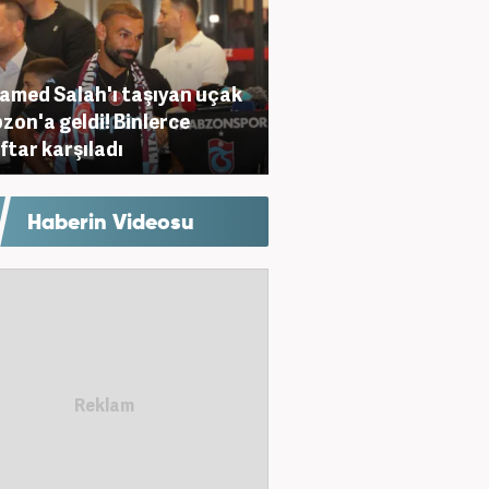
med Salah'ı taşıyan uçak
zon'a geldi! Binlerce
ftar karşıladı
Haberin Videosu