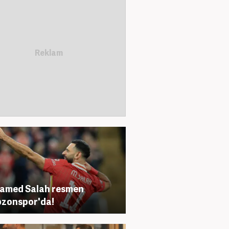
amed Salah resmen
zonspor'da!