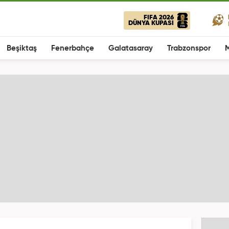
FIFA 2026
DÜNYA KUPASI
Beşiktaş
Fenerbahçe
Galatasaray
Trabzonspor
M