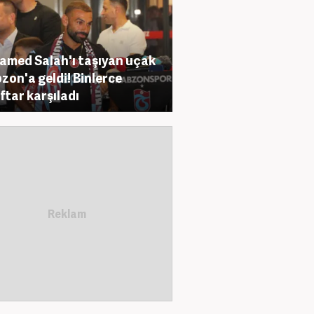
med Salah'ı taşıyan uçak
zon'a geldi! Binlerce
ftar karşıladı