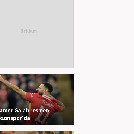
amed Salah resmen
zonspor'da!