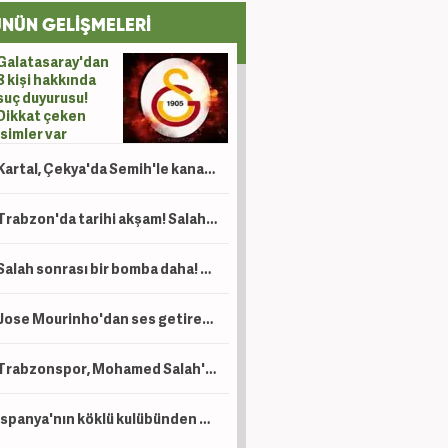
NÜN GELİŞMELERİ
Galatasaray'dan
8 kişi hakkında
suç duyurusu!
Dikkat çeken
isimler var
Kartal, Çekya'da Semih'le kanatlandı
Trabzon'da tarihi akşam! Salah binlerce kişinin önünde imza atıyor
Salah sonrası bir bomba daha! Trabzonspor'dan Lukaku hamlesi
Jose Mourinho'dan ses getirecek hamle! 140 milyon Euro'luk yıldız resmen açıklandı
Trabzonspor, Mohamed Salah'ın maliyetini açıkladı! İşte alacağı maaş
İspanya'nın köklü kulübünden Beşiktaş'ın genç golcüsü için teklif