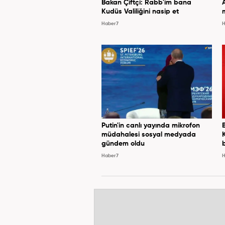
Bakan Çiftçi: Rabb'im bana
Kudüs Valiliğini nasip et
Haber7
H
Putin'in canlı yayında mikrofon
müdahalesi sosyal medyada
gündem oldu
Haber7
H