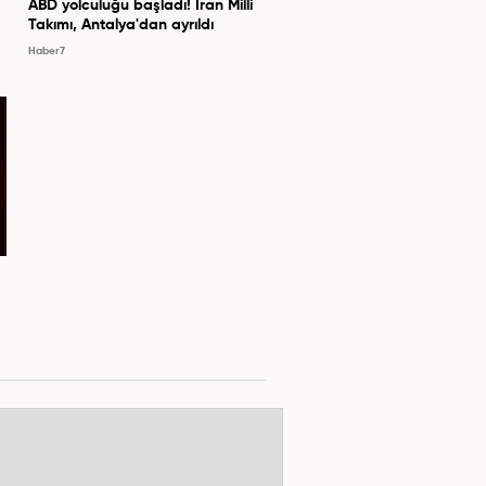
ABD yolculuğu başladı! İran Milli
Takımı, Antalya'dan ayrıldı
Haber7