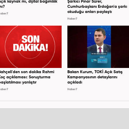
Açık kaynak mı, dijital bağımlılık
Şarkıcı Pınar Sürer,
mı?
Cumhurbaşkanı Erdoğan'a şarkı
okuduğu anları paylaştı
aber7
Haber7
Bahçeli'den son dakika Rahmi
Bakan Kurum, TOKİ Açık Satış
Koç açıklaması: Soruşturma
Kampanyasının detaylarını
başlatılması yanlıştır
açıkladı
aber7
Haber7