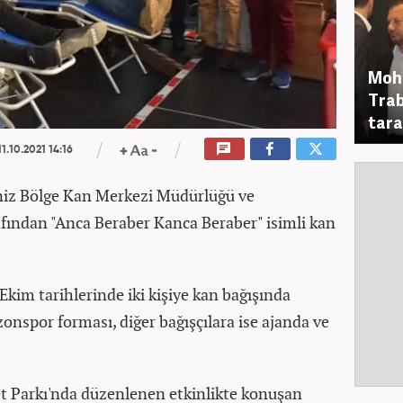
Moha
Trab
tara
1.10.2021 14:16
niz Bölge Kan Merkezi Müdürlüğü ve
fından "Anca Beraber Kanca Beraber" isimli kan
im tarihlerinde iki kişiye kan bağışında
onspor forması, diğer bağışçılara ise ajanda ve
t Parkı'nda düzenlenen etkinlikte konuşan