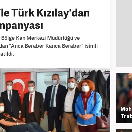
le Türk Kızılay'dan
ampanyası
z Bölge Kan Merkezi Müdürlüğü ve
dan "Anca Beraber Kanca Beraber" isimli
tıldı.
Moh
Trab