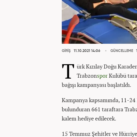
GİRİŞ
11.10.2021 14:06
GÜNCELLEME
1
T
ürk Kızılay Doğu Karade
Trabzon
spor
Kulübü tara
bağışı kampanyası başlatıldı.
Kampanya kapsamında, 11-24 Ek
bulunduran 661 taraftara Trabz
kalem hediye edilecek.
15 Temmuz Şehitler ve Hürriye