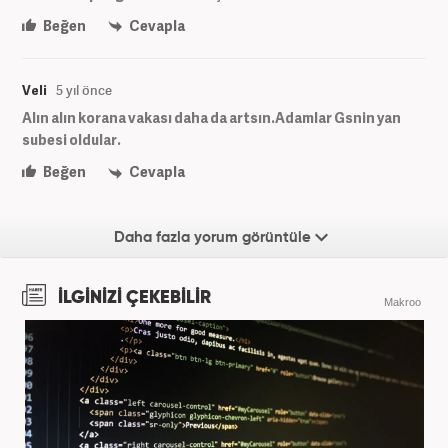
Beğen
Cevapla
Veli
5 yıl önce
Alın alın korana vakası daha da artsın.Adamlar Gsnin yan
subesi oldular.
Beğen
Cevapla
Daha fazla yorum görüntüle
İLGİNİZİ ÇEKEBİLİR
Makroo