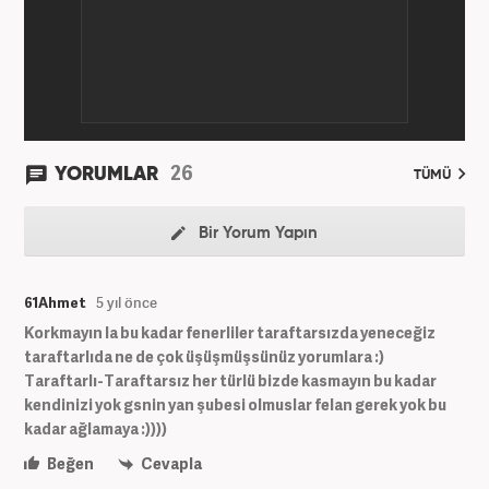
26
YORUMLAR
TÜMÜ
Bir Yorum Yapın
61Ahmet
5 yıl önce
Korkmayın la bu kadar fenerliler taraftarsızda yeneceğiz
taraftarlıda ne de çok üşüşmüşsünüz yorumlara :)
Taraftarlı-Taraftarsız her türlü bizde kasmayın bu kadar
kendinizi yok gsnin yan şubesi olmuslar felan gerek yok bu
kadar ağlamaya :))))
Beğen
Cevapla