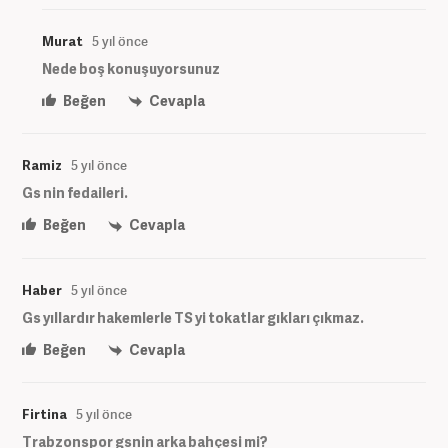
Murat
5 yıl önce
Nede boş konuşuyorsunuz
Beğen
Cevapla
Ramiz
5 yıl önce
Gs nin fedaileri.
Beğen
Cevapla
Haber
5 yıl önce
Gs yıllardır hakemlerle TS yi tokatlar gıkları çıkmaz.
Beğen
Cevapla
Firtina
5 yıl önce
Trabzonspor gsnin arka bahçesi mi?