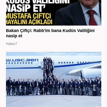
Bakan Çiftçi: Rabb'im bana Kudüs Valiliğini
nasip et
Haber7