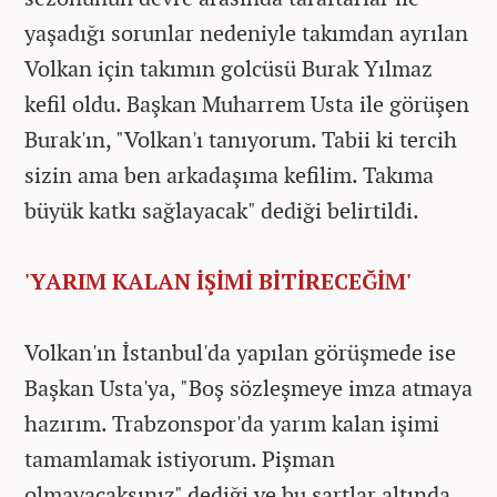
yaşadığı sorunlar nedeniyle takımdan ayrılan
Volkan için takımın golcüsü Burak Yılmaz
kefil oldu. Başkan Muharrem Usta ile görüşen
Burak'ın, "Volkan'ı tanıyorum. Tabii ki tercih
sizin ama ben arkadaşıma kefilim. Takıma
büyük katkı sağlayacak" dediği belirtildi.
'YARIM KALAN İŞİMİ BİTİRECEĞİM'
Volkan'ın İstanbul'da yapılan görüşmede ise
Başkan Usta'ya, "Boş sözleşmeye imza atmaya
hazırım. Trabzonspor'da yarım kalan işimi
tamamlamak istiyorum. Pişman
olmayacaksınız" dediği ve bu şartlar altında