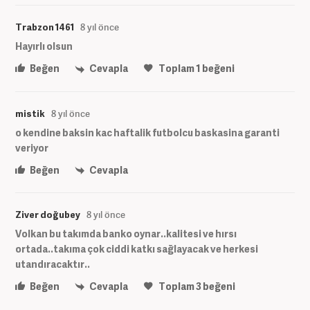
Trabzon 1461
8 yıl önce
Hayırlı olsun
Beğen
Cevapla
Toplam
1
beğeni
mistik
8 yıl önce
o kendine baksin kac haftalik futbolcu baskasina garanti
veriyor
Beğen
Cevapla
Ziver doğubey
8 yıl önce
Volkan bu takımda banko oynar..kalitesi ve hırsı
ortada..takıma çok ciddi katkı sağlayacak ve herkesi
utandıracaktır..
Beğen
Cevapla
Toplam
3
beğeni