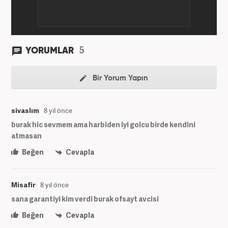
5
YORUMLAR
Bir Yorum Yapın
sivaslım
8 yıl önce
burak hic sevmem ama harbiden iyi golcu birde kendini
atmasan
Beğen
Cevapla
Misafir
8 yıl önce
sana garantiyi kim verdi burak ofsayt avcisi
Beğen
Cevapla