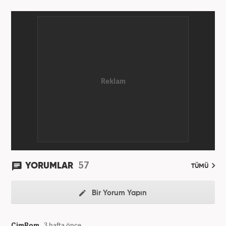
bu yana medya sektörünün birçok kuruluşunda spor
editörü ve spor muhabiri pozisyonlarında çalıştı.
Kariyerine Mart 2026'dan beri Haber7.com'da spor
editörü olarak devam etmektedir.
57
YORUMLAR
TÜMÜ
Bir Yorum Yapın
CimBom
3 hafta önce