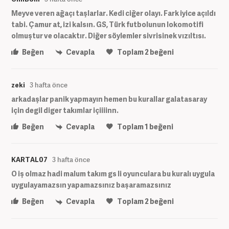
Meyve veren ağaçı taşlarlar. Kedi ciğer olayı. Fark iyice açıldı
tabi. Çamur at, izi kalsın. GS, Türk futbolunun lokomotifi
olmuştur ve olacaktır. Diğer söylemler sivrisinek vızıltısı.
Beğen
Cevapla
Toplam
2
beğeni
zeki
3 hafta önce
arkadaşlar panik yapmayın hemen bu kurallar galatasaray
için degil diger takımlar içiiiinn.
Beğen
Cevapla
Toplam
1
beğeni
KARTAL07
3 hafta önce
O iş olmaz hadi malum takım gs li oyunculara bu kuralı uygula
uygulayamazsın yapamazsınız başaramazsınız
Beğen
Cevapla
Toplam
2
beğeni