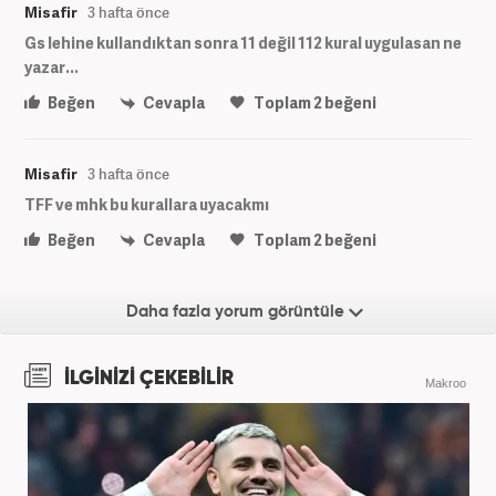
Misafir
3 hafta önce
Gs lehine kullandıktan sonra 11 değil 112 kural uygulasan ne
yazar...
Beğen
Cevapla
Toplam
2
beğeni
Misafir
3 hafta önce
TFF ve mhk bu kurallara uyacakmı
Beğen
Cevapla
Toplam
2
beğeni
Daha fazla yorum görüntüle
İLGİNİZİ ÇEKEBİLİR
Makroo