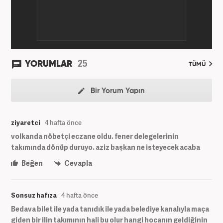
25
YORUMLAR
TÜMÜ
Bir Yorum Yapın
ziyaretci
4 hafta önce
volkanda nöbetçi eczane oldu. fener delegelerinin
takımında dönüp duruyo. aziz başkan ne isteyecek acaba
Beğen
Cevapla
Sonsuz hafıza
4 hafta önce
Bedava bilet ile yada tanıdık ile yada belediye kanalıyla maça
giden bir ilin takımının hali bu olur hangi hocanın geldiğinin