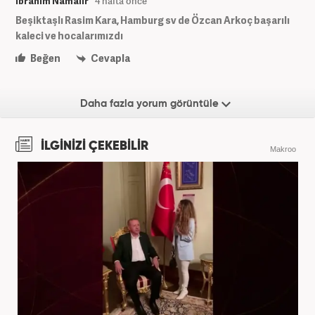
İbrahim Namalır
4 hafta önce
Beşiktaşlı Rasim Kara, Hamburg sv de Özcan Arkoç başarılı
kaleci ve hocalarımızdı
Beğen
Cevapla
Daha fazla yorum görüntüle
İLGİNİZİ ÇEKEBİLİR
Makroo