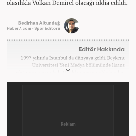
olasılıkla Volkan Demirel olacağı iddia edildi.
Bedirhan Altundağ
Haber7.com - Spor Editörü
Editör Hakkında
1997 yılında İstanbul'da dünyaya geldi. Beykent
Üniversitesi Yeni Medya bölümünde lisans
eğitimini tamamladı. Okuldan mezun olduğundan
bu yana medya sektörünün birçok kuruluşunda spor
editörü ve spor muhabiri pozisyonlarında çalıştı.
Kariyerine Mart 2026'dan beri Haber7.com'da spor
editörü olarak devam etmektedir.