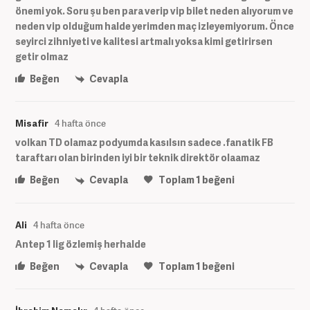
önemi yok. Soru şu ben para verip vip bilet neden alıyorum ve
neden vip olduğum halde yerimden maç izleyemiyorum. Önce
seyirci zihniyeti ve kalitesi artmalı yoksa kimi getirirsen
getir olmaz
Beğen
Cevapla
Misafir
4 hafta önce
volkan TD olamaz podyumda kasılsın sadece .fanatik FB
taraftarı olan birinden iyi bir teknik direktör olaamaz
Beğen
Cevapla
Toplam
1
beğeni
Ali
4 hafta önce
Antep 1 lig özlemiş herhalde
Beğen
Cevapla
Toplam
1
beğeni