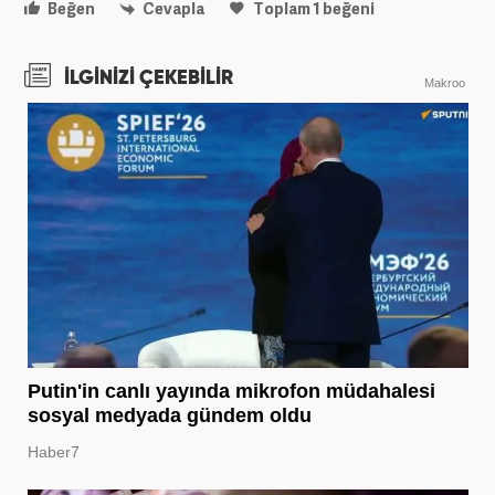
Beğen
Cevapla
Toplam
1
beğeni
İLGİNİZİ ÇEKEBİLİR
Makroo
Putin'in canlı yayında mikrofon müdahalesi
sosyal medyada gündem oldu
Haber7