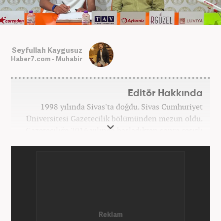
Seyfullah Kaygusuz
Haber7.com - Muhabir
Editör Hakkında
1998 yılında Sivas'ta doğdu. Sivas Cumhuriyet
Üniversitesi Gazetecilik bölümünden mezun oldu.
Gazeteciliğe 2016 yılında başladıktan sonra çeşitli
TV, ajans ve haber sitelerinde görev aldı. 2021
yılında Haber7.com ailesine dahil oldu. Osmanlıca
ve İngilizce bilmektedir. Mesleki hayatına
Haber7.com’da devam etmektedir.