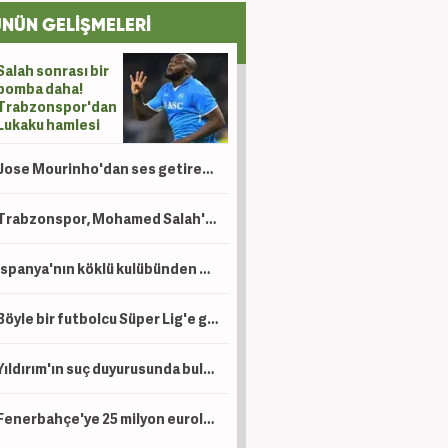
NÜN GELİŞMELERİ
Salah sonrası bir
bomba daha!
Trabzonspor'dan
Lukaku hamlesi
Jose Mourinho'dan ses getirecek hamle! 140 milyon Euro'luk yıldız resmen açıklandı
Trabzonspor, Mohamed Salah'ın maliyetini açıkladı! İşte alacağı maaş
İspanya'nın köklü kulübünden Beşiktaş'ın genç golcüsü için teklif
Böyle bir futbolcu Süper Lig'e gelmedi! Premier Lig'in en golcüsü artık Trabzonspor'da
Yıldırım'ın suç duyurusunda bulunduğu şahıs gözaltına alındı!
Fenerbahçe'ye 25 milyon euroluk piyango vurabilir!