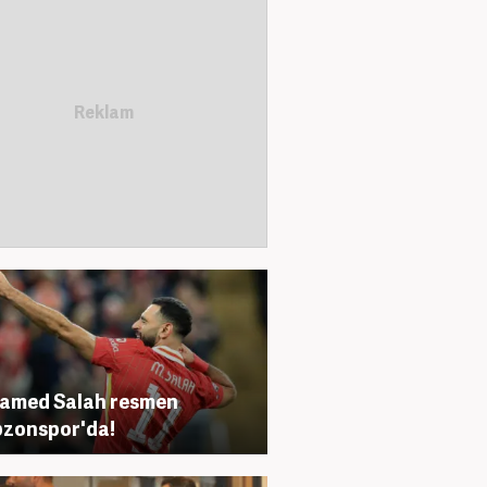
amed Salah resmen
zonspor'da!