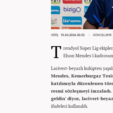
GİRİŞ
10.06.2026 20:32
GÜNCELLEME
T
rendyol Süper Lig ekiple
Elson Mendes'i kadrosun
Lacivert-beyazlı kulüpten yapı
Mendes, Kemerburgaz Tesi
katılımıyla düzenlenen tö
resmi sözleşmeyi imzaladı.
geldin' diyor, lacivert-beya
ifadeleri kullanıldı.