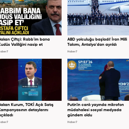
Bakan Çiftçi: Rabb'im bana
ABD yolculuğu başladı! İran Milli
Kudüs Valiliğini nasip et
Takımı, Antalya'dan ayrıldı
aber7
Haber7
Bakan Kurum, TOKİ Açık Satış
Putin'in canlı yayında mikrofon
Kampanyasının detaylarını
müdahalesi sosyal medyada
açıkladı
gündem oldu
aber7
Haber7