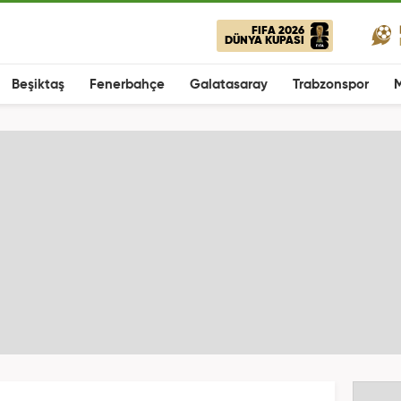
FIFA 2026
DÜNYA KUPASI
Beşiktaş
Fenerbahçe
Galatasaray
Trabzonspor
M