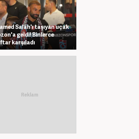
med Salah'ı taşıyan uçak
zon'a geldi! Binlerce
ftar karşıladı