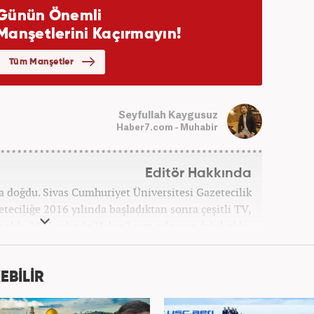
Seyfullah Kaygusuz
Haber7.com - Muhabir
Editör Hakkında
ta doğdu. Sivas Cumhuriyet Üniversitesi Gazetecilik
ciliğe 2016 yılında başladıktan sonra çeşitli TV,
v aldı. 2021 yılında Haber7.com ailesine dahil oldu.
bilmektedir. Mesleki hayatına Haber7.com’da devam
etmektedir.
EBİLİR