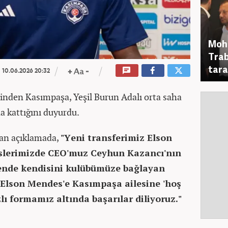
Moha
Trab
tara
10.06.2026 20:32
rinden Kasımpaşa, Yeşil Burun Adalı orta saha
a kattığını duyurdu.
lan açıklamada,
"Yeni transferimiz Elson
slerimizde CEO'muz Ceyhun Kazancı'nın
rende kendisini kulübümüze bağlayan
 Elson Mendes'e Kasımpaşa ailesine 'hoş
zlı formamız altında başarılar diliyoruz."