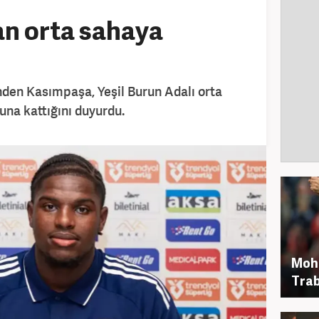
n orta sahaya
nden Kasımpaşa, Yeşil Burun Adalı orta
na kattığını duyurdu.
Moh
Trab