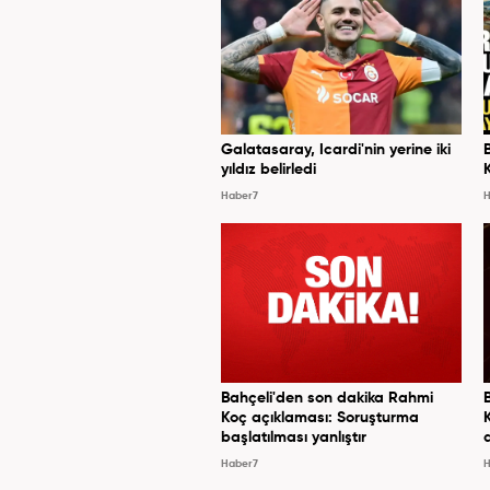
Galatasaray, Icardi'nin yerine iki
yıldız belirledi
Haber7
H
Bahçeli'den son dakika Rahmi
Koç açıklaması: Soruşturma
başlatılması yanlıştır
Haber7
H