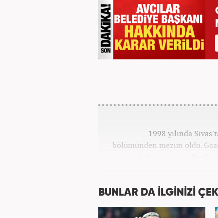
1998 yılında Sivas'
bölümünden mezun oldu. Gazete
ajans ve haber sitelerinde göre
Osmanlıca ve İngilizce 
BUNLAR DA İLGİNİZİ ÇEK