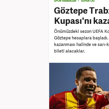
SPOR HABERLERİ
SÜPER LİG
Göztepe Trab
Kupası'nı kaz
Önümüzdeki sezon UEFA Kon
Göztepe hesaplara başladı.
kazanması halinde ve sarı-kır
bileti alacaklar.