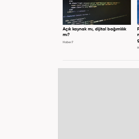
Açık kaynak mı, dijital bağımlılık
mı?
Haber7
H