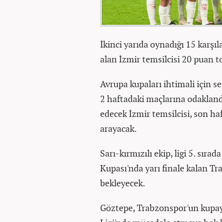
İkinci yarıda oynadığı 15 karşı
alan İzmir temsilcisi 20 puan t
Avrupa kupaları ihtimali için s
2 haftadaki maçlarına odakland
edecek İzmir temsilcisi, son 
arayacak.
Sarı-kırmızılı ekip, ligi 5. sır
Kupası'nda yarı finale kalan T
bekleyecek.
Göztepe, Trabzonspor'un kup