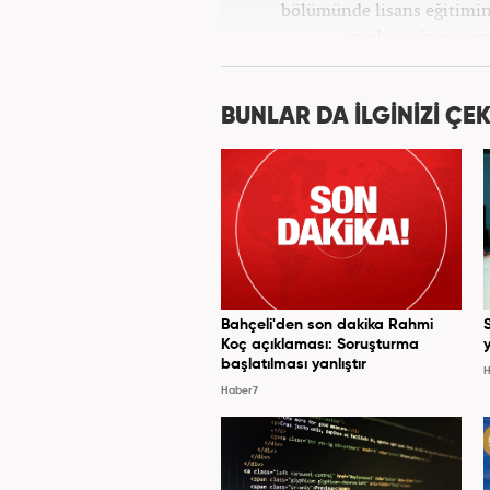
bölümünde lisans eğitimi
medya sektörünün 
pozisyonlarında çalıştı. Kariye
BUNLAR DA İLGİNİZİ ÇEK
Bahçeli'den son dakika Rahmi
Koç açıklaması: Soruşturma
y
başlatılması yanlıştır
H
Haber7