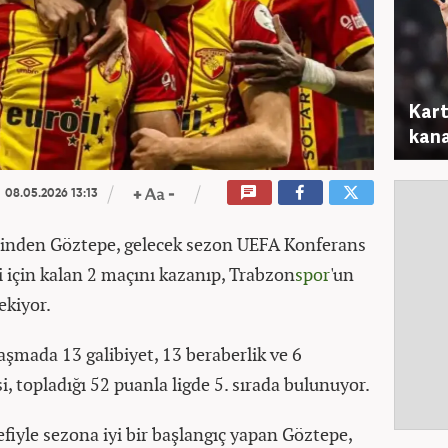
Kart
kana
08.05.2026 13:13
erinden Göztepe, gelecek sezon UEFA Konferans
 için kalan 2 maçını kazanıp, Trabzon
spor
'un
ekiyor.
aşmada 13 galibiyet, 13 beraberlik ve 6
i, topladığı 52 puanla ligde 5. sırada bulunuyor.
fiyle sezona iyi bir başlangıç yapan Göztepe,