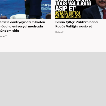
Putin'in canlı yayında mikrofon
Bakan Çiftçi: Rabb'im bana
müdahalesi sosyal medyada
Kudüs Valiliğini nasip et
gündem oldu
Haber7
aber7