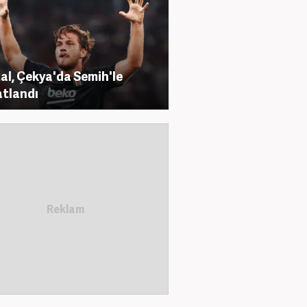
al, Çekya'da Semih'le
tlandı