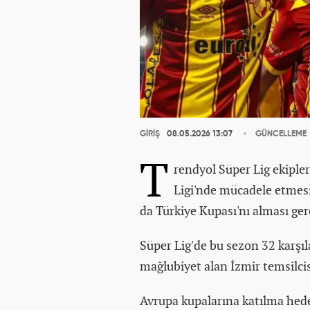
GİRİŞ
08.05.2026 13:07
GÜNCELLEME
T
rendyol Süper Lig ekipl
Ligi'nde mücadele etmesi
da Türkiye Kupası'nı alması ger
Süper Lig'de bu sezon 32 karşıl
mağlubiyet alan İzmir temsilcis
Avrupa kupalarına katılma hede