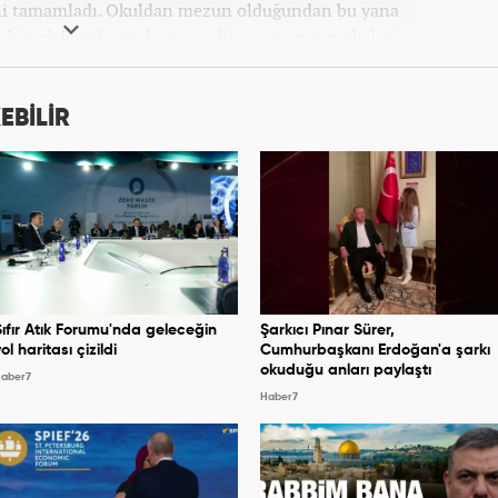
ni tamamladı. Okuldan mezun olduğundan bu yana
birçok kuruluşunda spor editörü ve spor muhabiri
rine Mart 2026'dan beri Haber7.com'da spor editörü
olarak devam etmektedir.
EBİLİR
Sıfır Atık Forumu'nda geleceğin
Şarkıcı Pınar Sürer,
ol haritası çizildi
Cumhurbaşkanı Erdoğan'a şarkı
okuduğu anları paylaştı
aber7
Haber7