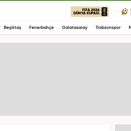
FIFA 2026
DÜNYA KUPASI
Beşiktaş
Fenerbahçe
Galatasaray
Trabzonspor
M