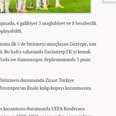
laşmada, 4 galibiyet 3 mağlubiyet ve 8 beraberlik
oplayabildi.
ezonu ilk 5'de bitirmeyi amaçlayan Göztepe, son
ı. Bu hafta sahasında Gaziantep FK'yi konuk
haftada ise Samsunspor deplasmanında 3 puan
ada bitirmesi durumunda Ziraat Türkiye
rabzonspor'un finale kalıp kupayı kazanmasını
ayı kazanması durumunda UEFA Konferans