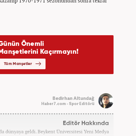
 kazanıp 1970-1971 sezonundan sonra tekrar
Bedirhan Altundağ
Haber7.com - Spor Editörü
Editör Hakkında
'da dünyaya geldi. Beykent Üniversitesi Yeni Medya