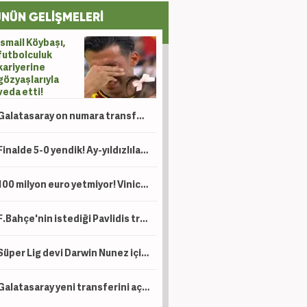
NÜN GELİŞMELERİ
İsmail Köybaşı,
futbolculuk
kariyerine
gözyaşlarıyla
veda etti!
Galatasaray on numara transferini bitirdi! Oyuncu 'evet' dedi: Karar artık Okan Buruk'ta
Finalde 5-0 yendik! Ay-yıldızlılar namağlup dünya şampiyonu
100 milyon euro yetmiyor! Vinicius'un yerine düşünülen Kenan Yıldız için çılgın talep
F.Bahçe'nin istediği Pavlidis transferde kararını verdi! Şart koydu
Süper Lig devi Darwin Nunez için uçağı kaldırıyor!
Galatasaray yeni transferini açıkladı!