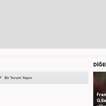
DİĞE
Bir Yorum Yapın
Fran
G.Sa