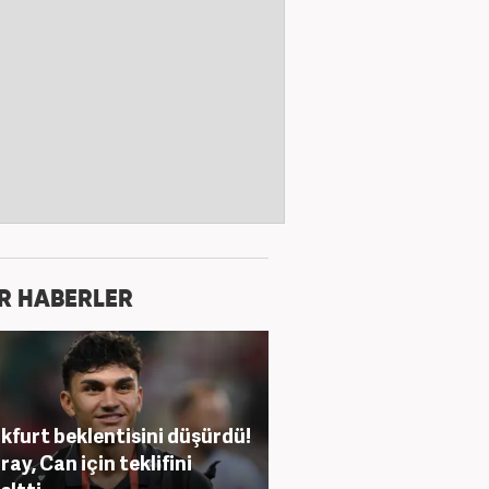
R HABERLER
kfurt beklentisini düşürdü!
ray, Can için teklifini