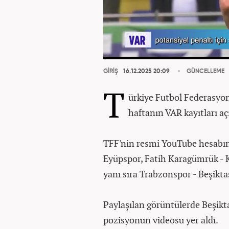
GİRİŞ
16.12.2025 20:09
GÜNCELLEME
T
ürkiye Futbol Federasyon
haftanın VAR kayıtları aç
TFF'nin resmi YouTube hesabın
Eyüpspor, Fatih Karagümrük - 
yanı sıra Trabzonspor - Beşikta
Paylaşılan görüntülerde Beşikta
pozisyonun videosu yer aldı.