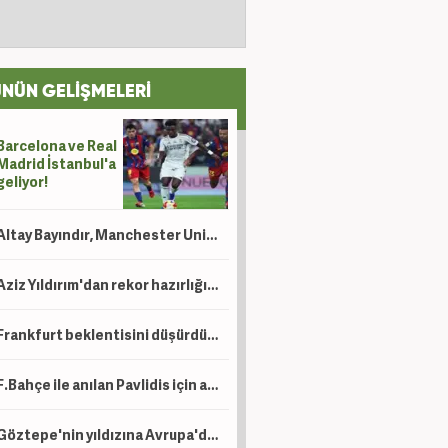
NÜN GELİŞMELERİ
Barcelona ve Real
Madrid İstanbul'a
geliyor!
Altay Bayındır, Manchester United'dan ayrıldı! Yeni durağı LaLiga oldu
Aziz Yıldırım'dan rekor hazırlığı! Fenerbahçe tarihinin en pahalı transferini yapabilir
Frankfurt beklentisini düşürdü! G.Saray, Can için teklifini yükseltti
F.Bahçe ile anılan Pavlidis için ayrılık sorusuna kaçamak cevap
Göztepe'nin yıldızına Avrupa'dan sürpriz talip! Kasa yine dolacak