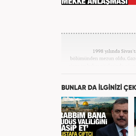
1998 yılında Sivas'
bölümünden mezun oldu. Gazete
ajans ve haber sitelerinde göre
Osmanlıca ve İngilizce 
BUNLAR DA İLGİNİZİ ÇEK