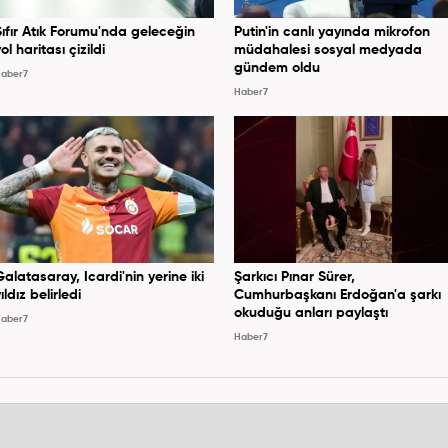
Sıfır Atık Forumu'nda geleceğin
Putin'in canlı yayında mikrofon
ol haritası çizildi
müdahalesi sosyal medyada
gündem oldu
aber7
Haber7
Galatasaray, Icardi'nin yerine iki
Şarkıcı Pınar Sürer,
ıldız belirledi
Cumhurbaşkanı Erdoğan'a şarkı
okuduğu anları paylaştı
aber7
Haber7