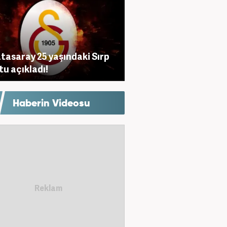
tasaray 25 yaşındaki Sırp
tu açıkladı!
Haberin Videosu