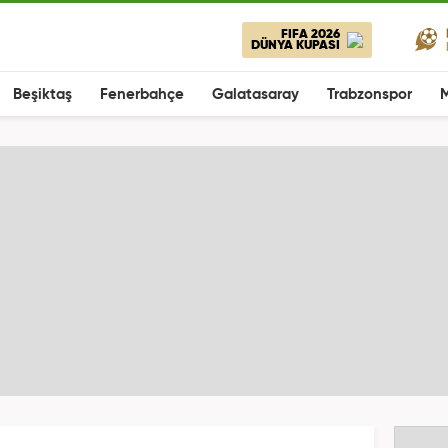
FIFA 2026
DÜNYA KUPASI
Beşiktaş
Fenerbahçe
Galatasaray
Trabzonspor
M