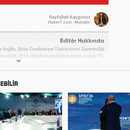
Seyfullah Kaygusuz
Haber7.com - Muhabir
Editör Hakkında
ta doğdu. Sivas Cumhuriyet Üniversitesi Gazetecilik
ciliğe 2016 yılında başladıktan sonra çeşitli TV,
v aldı. 2021 yılında Haber7.com ailesine dahil oldu.
bilmektedir. Mesleki hayatına Haber7.com’da devam
etmektedir.
EBİLİR