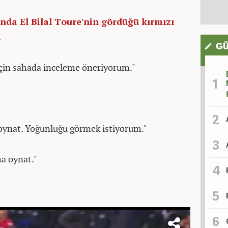
da El Bilal Toure'nin gördüğü kırmızı
.
GÜ
 için sahada inceleme öneriyorum."
oynat. Yoğunluğu görmek istiyorum."
a oynat."