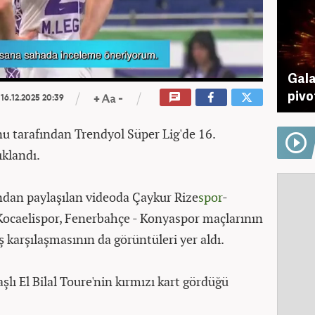
Gala
pivo
16.12.2025 20:39
u tarafından Trendyol Süper Lig'de 16.
ıklandı.
dan paylaşılan videoda Çaykur Rize
spor
-
Kocaelispor, Fenerbahçe - Konyaspor maçlarının
ş karşılaşmasının da görüntüleri yer aldı.
şlı El Bilal Toure'nin kırmızı kart gördüğü