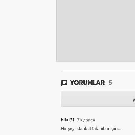
5
YORUMLAR
hilal71
7 ay önce
Herşey İstanbul takımları için....