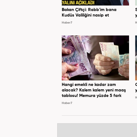
Bakan Çiftçi: Rabb'im bana
Kudüs Valiliğini nasip et
y
Haber7
H
Hangi emekli ne kadar zam
alacak? Kalem kalem yeni maaş
y
tablosu! Memura yüzde 5 fark
H
Haber7