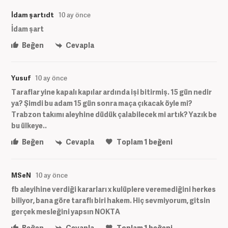
İdam şartıdt
10 ay önce
İdam şart
Beğen
Cevapla
Yusuf
10 ay önce
Taraflar yine kapalı kapılar ardında işi bitirmiş. 15 gün nedir
ya? Şimdi bu adam 15 gün sonra maça çıkacak öyle mi?
Trabzon takımı aleyhine düdük çalabilecek mi artık? Yazık be
bu ülkeye..
Beğen
Cevapla
Toplam
1
beğeni
MSeN
10 ay önce
fb aleyihine verdiği kararları x kulüplere veremediğini herkes
biliyor, bana göre taraflı biri hakem. Hiç sevmiyorum, gitsin
gerçek mesleğini yapsın NOKTA
Beğen
Cevapla
Toplam
1
beğeni