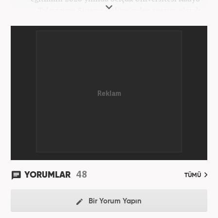
Televizyon Sinema bölümünden mezun olarak
tamamladı. Gazeteciliğe 2017 yılında Konya'da
başladı. 2022'nin Haziran ayından itibaren
Haber7.com'da mesleki hayatına devam etmektedir.
48
YORUMLAR
TÜMÜ
Bir Yorum Yapın