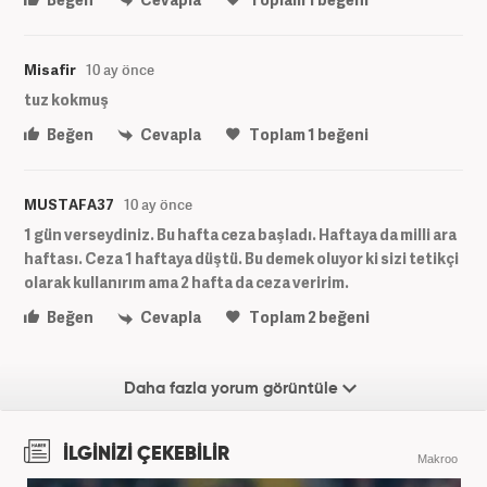
Misafir
10 ay önce
tuz kokmuş
Beğen
Cevapla
Toplam
1
beğeni
MUSTAFA37
10 ay önce
1 gün verseydiniz. Bu hafta ceza başladı. Haftaya da milli ara
haftası. Ceza 1 haftaya düştü. Bu demek oluyor ki sizi tetikçi
olarak kullanırım ama 2 hafta da ceza veririm.
Beğen
Cevapla
Toplam
2
beğeni
Daha fazla yorum görüntüle
İLGİNİZİ ÇEKEBİLİR
Makroo