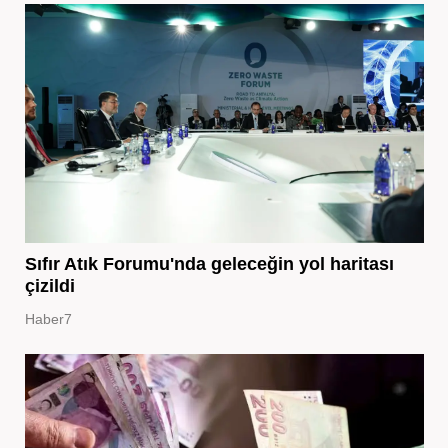
Sıfır Atık Forumu'nda geleceğin yol haritası
çizildi
Haber7