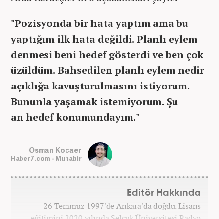
"Pozisyonda bir hata yaptım ama bu
yaptığım ilk hata değildi. Planlı eylem
denmesi beni hedef gösterdi ve ben çok
üzüldüm. Bahsedilen planlı eylem nedir
açıklığa kavuşturulmasını istiyorum.
Bununla yaşamak istemiyorum. Şu
an hedef konumundayım."
Osman Kocaer
Haber7.com - Muhabir
Editör Hakkında
26 Temmuz 1997'de Ankara'da doğdu. Lisans
eğitimini 2020 yılında Selçuk Üniversitesi Radyo