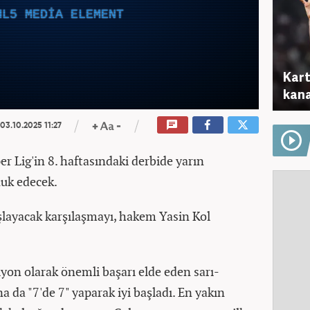
ML5 MEDIA ELEMENT
Kart
kana
03.10.2025 11:27
er Lig'in 8. haftasındaki derbide yarın
nuk edecek.
şlayacak karşılaşmayı, hakem Yasin Kol
yon olarak önemli başarı elde eden sarı-
a da "7'de 7" yaparak iyi başladı. En yakın