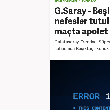
SPOR HABERLERİ
SÜPER LİG
G.Saray - Beşi
nefesler tutul
maçta apolet 
Galatasaray, Trendyol Süper 
sahasında Beşiktaş'ı konuk
ERROR
THIS CONTEN