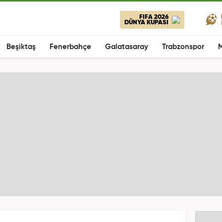
FIFA 2026
DÜNYA KUPASI
Beşiktaş
Fenerbahçe
Galatasaray
Trabzonspor
M