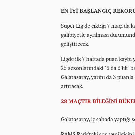
EN İYİ BAŞLANGIÇ REKOR
Süper Lig'de çıktığı 7 maçı da 
galibiyetle ayrılması durumund
geliştirecek.
Ligde ilk 7 haftada puan kaybı
25 sezonlarındaki "6'da 6'lık" b
Galatasaray, yarını da 3 puanl
artıracak.
28 MAÇTIR BİLEĞİNİ BÜK
Galatasaray, iç sahada yaptığı
RAMS Park'taki son yenilgisini