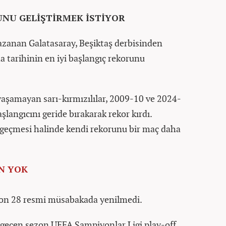
UNU GELİŞTİRMEK İSTİYOR
kazanan Galatasaray, Beşiktaş derbisinden
a tarihinin en iyi başlangıç rekorunu
 yaşamayan sarı-kırmızılılar, 2009-10 ve 2024-
aşlangıcını geride bırakarak rekor kırdı.
a geçmesi halinde kendi rekorunu bir maç daha
EN YOK
 son 28 resmi müsabakada yenilmedi.
 geçen sezon UEFA Şampiyonlar Ligi play-off