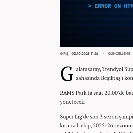
ERROR ON HT
GİRİŞ
03.10.2025 11:26
GÜNCELLEME
G
alatasaray, Trendyol Süp
sahasında Beşiktaş'ı ko
RAMS Park'ta saat 20.00'de ba
yönetecek.
Süper Lig'de son 3 sezon şampi
kırmızılı ekip, 2025-26 sezonun