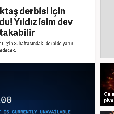
ktaş derbisi için
du! Yıldız isim dev
takabilir
Lig'in 8. haftasındaki derbide yarın
 edecek.
Gala
100
pivo
T IS CURRENTLY UNAVAILABLE