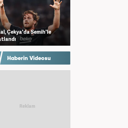
al, Çekya'da Semih'le
tlandı
Haberin Videosu