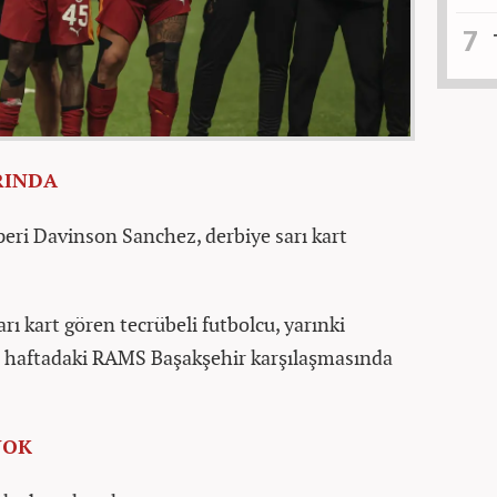
RINDA
peri Davinson Sanchez, derbiye sarı kart
rı kart gören tecrübeli futbolcu, yarınki
9. haftadaki RAMS Başakşehir karşılaşmasında
YOK