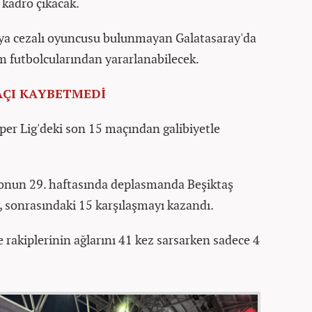
 kadro çıkacak.
eya cezalı oyuncusu bulunmayan Galatasaray'da
m futbolcularından yararlanabilecek.
MAÇI KAYBETMEDİ
üper Lig'deki son 15 maçından galibiyetle
zonun 29. haftasında deplasmanda Beşiktaş
, sonrasındaki 15 karşılaşmayı kazandı.
 rakiplerinin ağlarını 41 kez sarsarken sadece 4