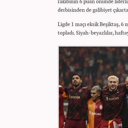
rakibinin 6 puan önünde liderl
derbisinden de galibiyet çıkart
Ligde 1 maçı eksik Beşiktaş, 6 
topladı. Siyah-beyazlılar, haftay