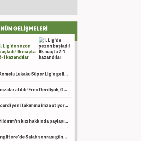
NÜN GELİŞMELERİ
1. Lig'de sezon
başladı! İlk maçta
2-1 kazandılar
Romelu Lukaku Süper Lig'e geliyor mu? Beşiktaş ve Fenerbahçe detayı
İmzalar atıldı! Eren Derdiyok, Galatasaray'da göreve getirildi
Icardi yeni takımına imza atıyor! Ev bakmaya bile başladı
Yıldırım'ın kızı hakkında paylaşım yapan şahıs için tutuklama talebi!
İngiltere'de Salah sonrası gündem Türkiye: Süper Lig, Suudi Arabistan'a rakip oldu!