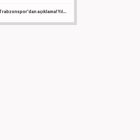
Trabzonspor'dan açıklama! Yıldız oyuncu operasyon geçirdi