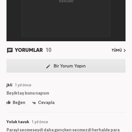
10
YORUMLAR
TÜMÜ
Bir Yorum Yapın
jkli
1 yıl önce
Beşiktaş bunu napsın
Beğen
Cevapla
Yoluk tavuk
1 yıl önce
Parayi secmeseydi daha gençken secmezdi herhalde para