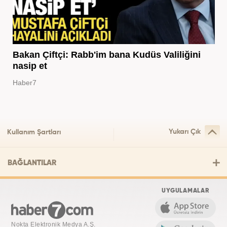
Bakan Çiftçi: Rabb'im bana Kudüs Valiliğini
nasip et
Haber7
Yukarı Çık
Kullanım Şartları
BAĞLANTILAR
UYGULAMALAR
Nokta Elektronik Medya A.Ş.