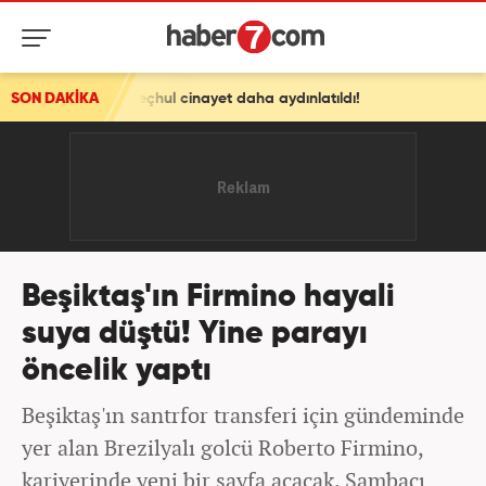
li meçhul cinayet daha aydınlatıldı!
SON DAKİKA
Beşiktaş'ın Firmino hayali
suya düştü! Yine parayı
öncelik yaptı
Beşiktaş'ın santrfor transferi için gündeminde
yer alan Brezilyalı golcü Roberto Firmino,
kariyerinde yeni bir sayfa açacak. Sambacı