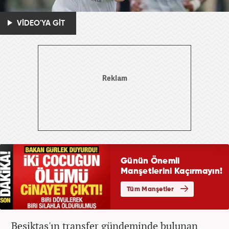
VİDEO'YA GİT
Beşiktaş'ın transfer gündeminde bulunan