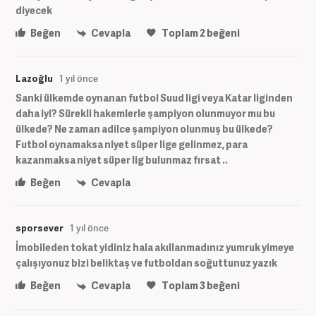
diyecek
Beğen
Cevapla
Toplam
2
beğeni
Lazoğlu
1 yıl önce
Sanki ülkemde oynanan futbol Suud ligi veya Katar liginden
daha iyi? Sürekli hakemlerle şampiyon olunmuyor mu bu
ülkede? Ne zaman adilce şampiyon olunmuş bu ülkede?
Futbol oynamaksa niyet süper lige gelinmez, para
kazanmaksa niyet süper lig bulunmaz fırsat ..
Beğen
Cevapla
sporsever
1 yıl önce
İmobileden tokat yidiniz hala akıllanmadınız yumruk yimeye
çalışıyonuz bizi beliktaş ve futboldan soğuttunuz yazık
Beğen
Cevapla
Toplam
3
beğeni