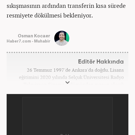
sıkışmasının ardından transferin kısa sürede
resmiyete dökülmesi bekleniyor.
Osman Kocaer
Haber7.com - Muhabir
Editör Hakkında
26 Temmuz 1997'de Ankara'da doğdu. Lisans
eğitimini 2020 yılında Selçuk Üniversitesi Radyo
Televizyon Sinema bölümünden mezun olarak
tamamladı. Gazeteciliğe 2017 yılında Konya'da
başladı. 2022'nin Haziran ayından itibaren
Haber7.com'da mesleki hayatına devam etmektedir.