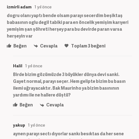
izmirli adam
1 yıl önce
dogru olanı yaptı bende olsam parayı secerdim beşiktaş
babasının oglu degil tabiki para en öncelik yemişim karıyeri
yemişim şan şöhreti herşey para bu devirde paran varsa
herşeyin var
Beğen
Cevapla
Toplam
3
beğeni
Halil
1 yıl önce
Birde bizim gözümüzde 3 büyükler dünya devi sanki.
Gayet normal, parayı seçer. Hem gelipte bizim bu basın
ilemi uğrayacaktır. Bak Maurinho ya bizim basınının
yardımı ile ne hallere düştü?
Beğen
Cevapla
yakup
1 yıl önce
aynen parayı sectı dıyorlar sankı besıktas da her sene