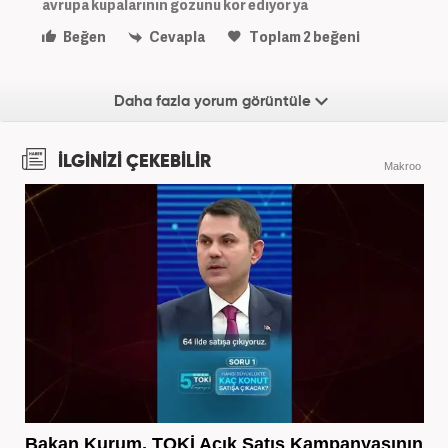
avrupa kupalarının gozunu kor edıyor ya
Beğen
Cevapla
Toplam
2
beğeni
Daha fazla yorum görüntüle
İLGİNİZİ ÇEKEBİLİR
Makroo
Bakan Kurum, TOKİ Açık Satış Kampanyasının