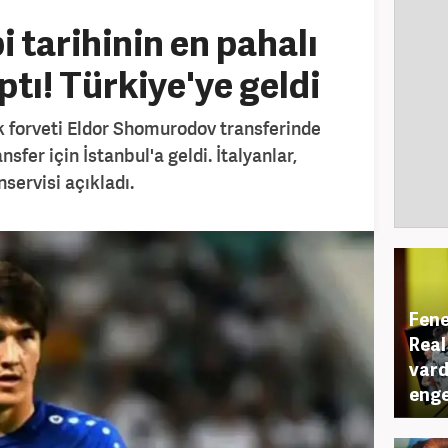
i tarihinin en pahalı
ptı! Türkiye'ye geldi
 forveti Eldor Shomurodov transferinde
nsfer için İstanbul'a geldi. İtalyanlar,
servisi açıkladı.
Fene
Real
vard
enge