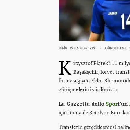
GİRİŞ
22.06.2025 17:22
GÜNCELLEME
K
rzysztof Piątek'i 11 mily
Başakşehir, forvet transf
forması giyen Eldor Shomurodo
görüşmelerini sürdürüyor.
La Gazzetta dello
Spor
t'un
için Roma ile 8 milyon Euro karş
Transferin gerçekleşmesi halind