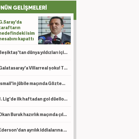
NÜN GELİŞMELERİ
G.Saray'da
taraftarın
hedefindeki isim
hesabını kapattı
Beşiktaş'tan dünya yıldızları için hamle! Listenin başındaki ismi Italiano çok istiyor
Galatasaray'a Villarreal şoku! Taraftardan yönetime sert tepki
İsmail'in jübile maçında Göztepe, Trabzonspor'u mağlup etti
1. Lig'de ilk haftadan gol düellosu! Sezona flaş başlangıç
Okan Buruk hazırlık maçında çıldırdı! 5. dakikada kırmızı kart gördü
Ederson'dan ayrılık iddialarına Türkçe cevap