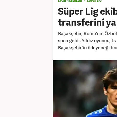
SPOR HABERLERİ
SÜPER LİG
Süper Lig ekib
transferini ya
Başakşehir, Roma'nın Özbek
sona geldi. Yıldız oyuncu, tra
Başakşehir'in ödeyeceği bon