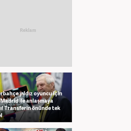
rbahçe yıldız oyuncu için
 Madrid ile anlaşmaya
ı! Transferin önünde tek
l