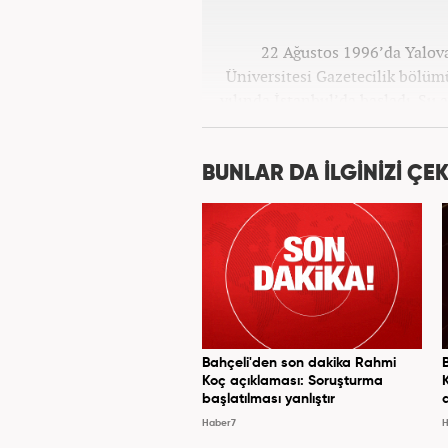
22 Ağustos 1996’da Yalova
Üniversitesi Gazetecilik bölü
yılında İstanbul’da başladı. Şu
BUNLAR DA İLGİNİZİ ÇEK
Bahçeli'den son dakika Rahmi
Koç açıklaması: Soruşturma
başlatılması yanlıştır
Haber7
H