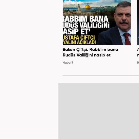
Bakan Çiftçi: Rabb'im bana
Kudüs Valiliğini nasip et
Haber7
H