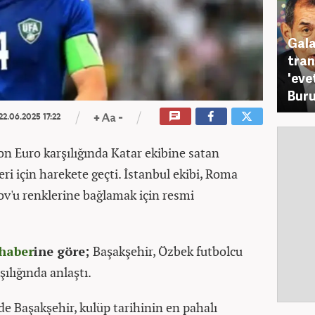
Gala
tran
'eve
Buru
22.06.2025 17:22
on Euro karşılığında Katar ekibine satan
eri için harekete geçti. İstanbul ekibi, Roma
v'u renklerine bağlamak için resmi
haber
ine göre;
Başakşehir, Özbek futbolcu
ılığında anlaştı.
e Başakşehir, kulüp tarihinin en pahalı