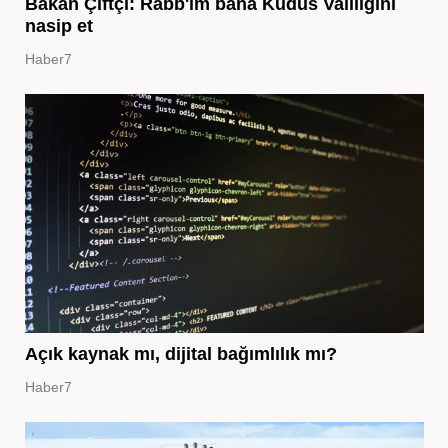
Bakan Çiftçi: Rabb'im bana Kudüs Valiliğini
nasip et
Haber7
Açık kaynak mı, dijital bağımlılık mı?
Haber7