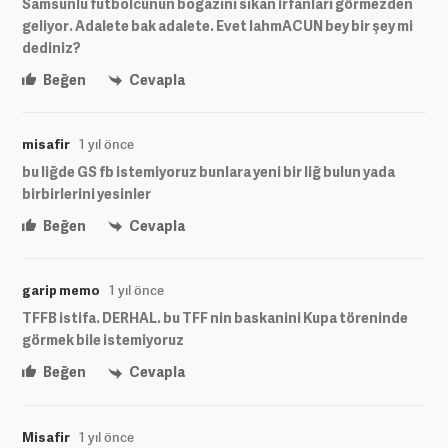
Samsunlu futbolcunun boğazını sıkan irfanları görmezden
geliyor. Adalete bak adalete. Evet lahmACUN bey bir şey mi
dediniz?
Beğen
Cevapla
misafir
1 yıl önce
bu liğde GS fb istemiyoruz bunlara yeni bir liğ bulun yada
birbirlerini yesinler
Beğen
Cevapla
garip memo
1 yıl önce
TFFB istifa. DERHAL. bu TFF nin baskanini Kupa töreninde
görmek bile istemiyoruz
Beğen
Cevapla
Misafir
1 yıl önce