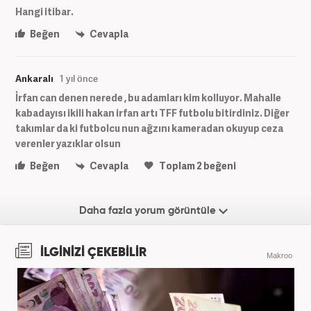
Hangi itibar.
Beğen
Cevapla
Ankaralı
1 yıl önce
İrfan can denen nerede , bu adamları kim kolluyor. Mahalle
kabadayısı ikili hakan irfan artı TFF futbolu bitirdiniz. Diğer
takımlar da ki futbolcu nun ağzını kameradan okuyup ceza
verenler yazıklar olsun
Beğen
Cevapla
Toplam
2
beğeni
Daha fazla yorum görüntüle
İLGİNİZİ ÇEKEBİLİR
Makroo