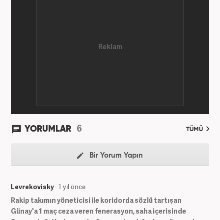
Haber7.com’da devam etmektedir.
6
YORUMLAR
TÜMÜ
Bir Yorum Yapın
Levrekovisky
1 yıl önce
Rakip takımın yöneticisi ile koridorda sözlü tartışan
Günay'a 1 maç ceza veren fenerasyon, saha içerisinde