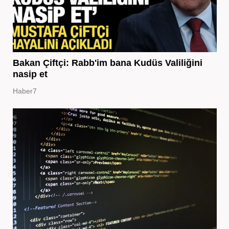
Bakan Çiftçi: Rabb'im bana Kudüs Valiliğini
nasip et
Haber7