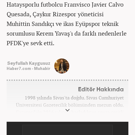
Hataysporlu futbolcu Franvisco Javier Calvo
Quesada, Çaykur Rizespor yöneticisi
Muhittin Sandıkçı ve ikas Eyüpspor teknik
sorumlusu Kerem Yavaş'ı da farklı nedenlerle
PFDK'ye sevk etti.
Seyfullah Kaygusuz
Haber7.com - Muhabir
Editör Hakkında
1998 yılında Sivas'ta doğdu. Sivas Cumhuriyet
Üniversitesi Gazetecilik bölümünden mezun oldu.
Gazeteciliğe 2016 yılında başladıktan sonra çeşitli
TV, ajans ve haber sitelerinde görev aldı. 2021
yılında Haber7.com ailesine dahil oldu. Osmanlıca
ve İngilizce bilmektedir. Mesleki hayatına