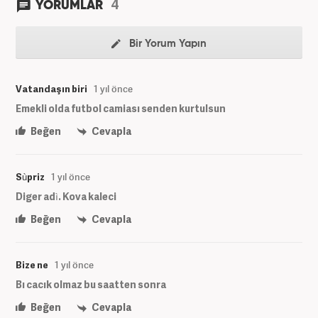
4
YORUMLAR
Bir Yorum Yapın
Vatandaşın biri
1 yıl önce
Emekli olda futbol camiası senden kurtulsun
Beğen
Cevapla
Sùpriz
1 yıl önce
Diger adì. Kova kaleci
Beğen
Cevapla
Bize ne
1 yıl önce
Bı cacık olmaz bu saatten sonra
Beğen
Cevapla