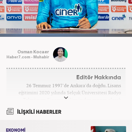
Osman Kocaer
Haber7.com - Muhabir
Editör Hakkında
26 Temmuz 1997'de Ankara'da doğdu. Lisans
eğitimini 2020 yılında Selçuk Üniversitesi Radyo
Televizyon Sinema bölümünden mezun olarak
tamamladı. Gazeteciliğe 2017 yılında Konya'da
İLİŞKİLİ HABERLER
başladı. 2022'nin Haziran ayından itibaren
Haber7.com'da mesleki hayatına devam etmektedir.
EKONOMİ