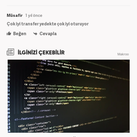
Müsafir
1 yıl önce
Çok iyi transfer yedekte çok iyi oturuyor
Beğen
Cevapla
İLGİNİZİ ÇEKEBİLİR
Makroo