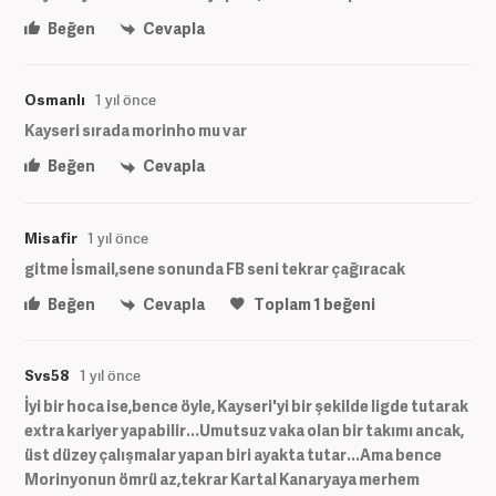
Beğen
Cevapla
Osmanlı
1 yıl önce
Kayseri sırada morinho mu var
Beğen
Cevapla
Misafir
1 yıl önce
gitme İsmail,sene sonunda FB seni tekrar çağıracak
Beğen
Cevapla
Toplam
1
beğeni
Svs58
1 yıl önce
İyi bir hoca ise,bence öyle, Kayseri'yi bir şekilde ligde tutarak
extra kariyer yapabilir...Umutsuz vaka olan bir takımı ancak,
üst düzey çalışmalar yapan biri ayakta tutar...Ama bence
Morinyonun ömrü az,tekrar Kartal Kanaryaya merhem