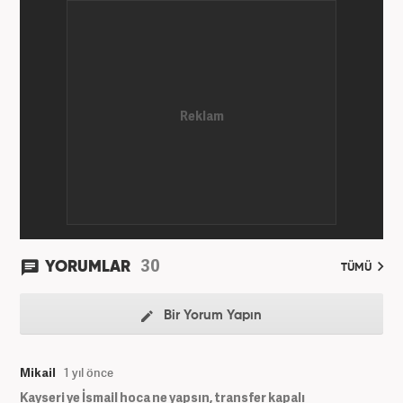
başladı. 2022'nin Haziran ayından itibaren
Haber7.com'da mesleki hayatına devam etmektedir.
30
YORUMLAR
TÜMÜ
Bir Yorum Yapın
Mikail
1 yıl önce
Kayseri ye İsmail hoca ne yapsın, transfer kapalı