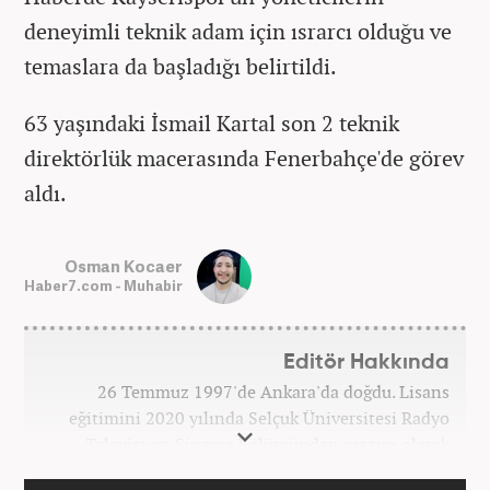
deneyimli teknik adam için ısrarcı olduğu ve
temaslara da başladığı belirtildi.
63 yaşındaki İsmail Kartal son 2 teknik
direktörlük macerasında Fenerbahçe'de görev
aldı.
Osman Kocaer
Haber7.com - Muhabir
Editör Hakkında
26 Temmuz 1997'de Ankara'da doğdu. Lisans
eğitimini 2020 yılında Selçuk Üniversitesi Radyo
Televizyon Sinema bölümünden mezun olarak
tamamladı. Gazeteciliğe 2017 yılında Konya'da