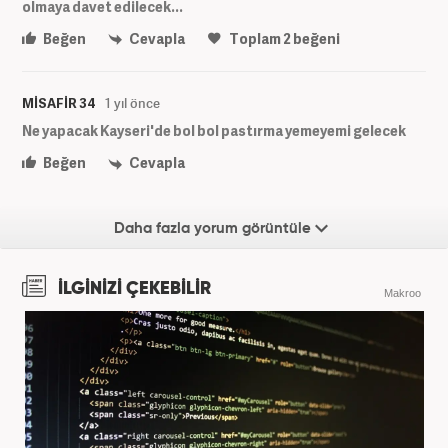
olmaya davet edilecek...
Beğen
Cevapla
Toplam
2
beğeni
MİSAFİR 34
1 yıl önce
Ne yapacak Kayseri'de bol bol pastırma yemeyemi gelecek
Beğen
Cevapla
Daha fazla yorum görüntüle
İLGİNİZİ ÇEKEBİLİR
Makroo