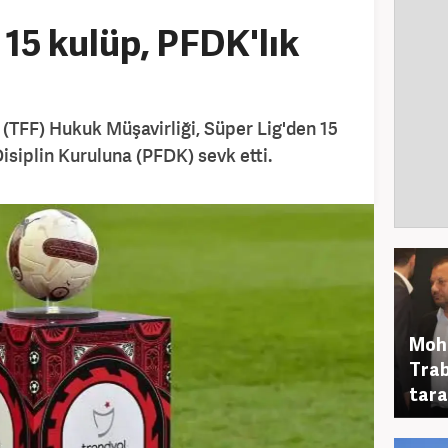
 15 kulüp, PFDK'lık
(TFF) Hukuk Müşavirliği, Süper Lig'den 15
isiplin Kuruluna (PFDK) sevk etti.
Moha
Trab
tara