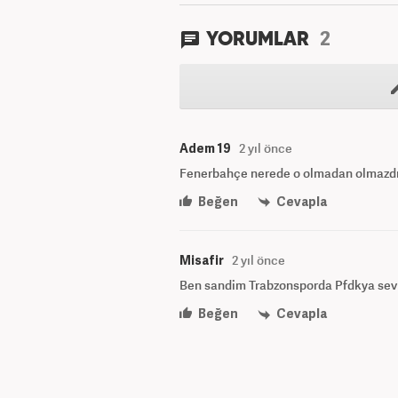
2
YORUMLAR
Adem 19
2 yıl önce
Fenerbahçe nerede o olmadan olmazd
Beğen
Cevapla
Misafir
2 yıl önce
Ben sandim Trabzonsporda Pfdkya sevk
Beğen
Cevapla