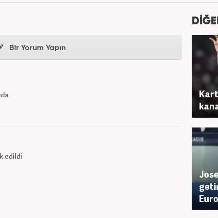
DİĞE
Bir Yorum Yapın
Kart
ıda
kana
 edildi
Jose
geti
Euro