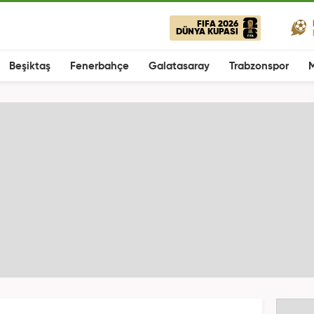
FIFA 2026
DÜNYA KUPASI
Beşiktaş
Fenerbahçe
Galatasaray
Trabzonspor
M