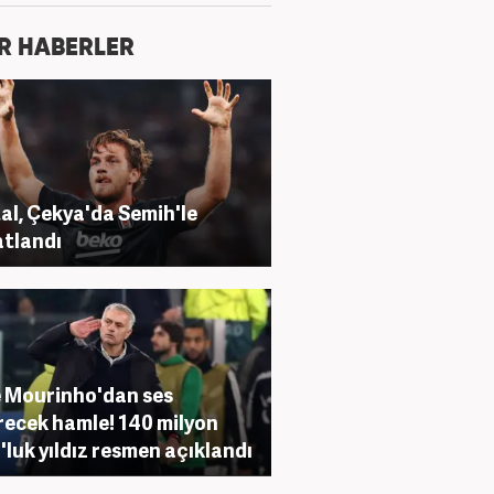
R HABERLER
al, Çekya'da Semih'le
tlandı
 Mourinho'dan ses
recek hamle! 140 milyon
'luk yıldız resmen açıklandı