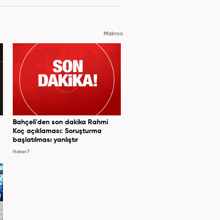
Makroo
Bahçeli'den son dakika Rahmi
Koç açıklaması: Soruşturma
başlatılması yanlıştır
Haber7