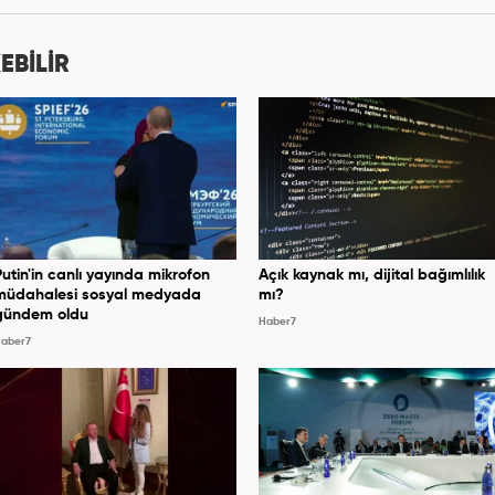
Haber7.com'da mesleki hayatına devam etmektedir.
EBİLİR
Putin'in canlı yayında mikrofon
Açık kaynak mı, dijital bağımlılık
müdahalesi sosyal medyada
mı?
gündem oldu
Haber7
aber7