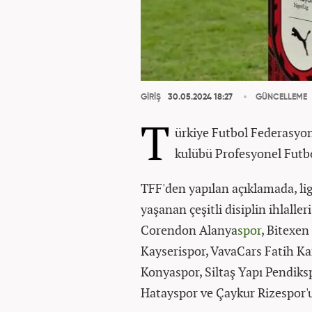
GİRİŞ
30.05.2024 18:27
GÜNCELLEME
T
ürkiye Futbol Federasyon
kulübü Profesyonel Futbo
TFF'den yapılan açıklamada, li
yaşanan çeşitli disiplin ihlalle
Corendon Alanya
spor
, Bitexe
Kayserispor, VavaCars Fatih 
Konyaspor, Siltaş Yapı Pendik
Hatayspor ve Çaykur Rizespor'un