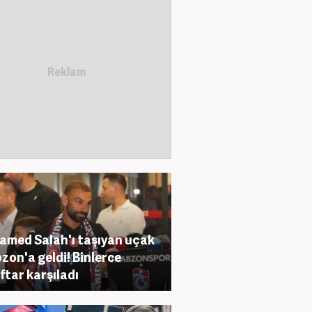
med Salah'ı taşıyan uçak
zon'a geldi! Binlerce
ftar karşıladı