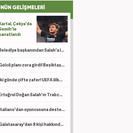
NÜN GELİŞMELERİ
Kartal, Çekya'da
Semih'le
kanatlandı
Belediye başkanından Salah'a ilginç teklif: 'Gel buradan toprak al'
Golcü planı zora girdi! Beşiktaş'ın transferine Sörloth engeli
İki günde çifte zafer! UEFA ülke puanında yükselişimiz sürüyor
Ertuğrul Doğan Salah'ın Trabzonspor'u seçme sebebini açıkladı!
Italiano'dan oyuncusuna destek: Çok sevindim!
Galatasaray'dan 8 kişi hakkında suç duyurusu! Dikkat çeken isimler var