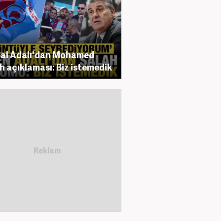
al Adalı'dan Mohamed
h açıklaması: Biz istemedik