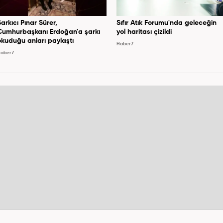
Şarkıcı Pınar Sürer,
Sıfır Atık Forumu'nda geleceğin
Cumhurbaşkanı Erdoğan'a şarkı
yol haritası çizildi
okuduğu anları paylaştı
Haber7
aber7