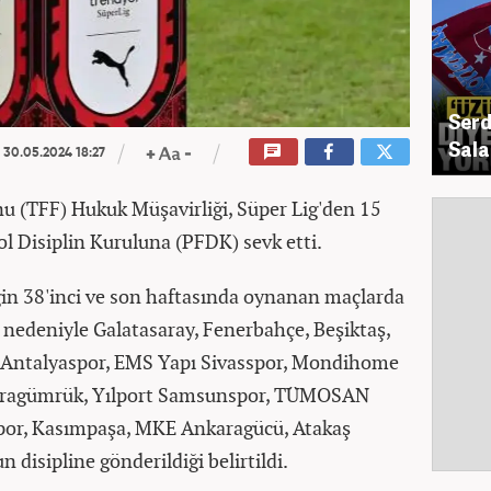
Serd
Sala
30.05.2024 18:27
u (TFF) Hukuk Müşavirliği, Süper Lig'den 15
l Disiplin Kuruluna (PFDK) sevk etti.
gin 38'inci ve son haftasında oynanan maçlarda
ri nedeniyle Galatasaray, Fenerbahçe, Beşiktaş,
n Antalyaspor, EMS Yapı Sivasspor, Mondihome
Karagümrük, Yılport Samsunspor, TÜMOSAN
spor, Kasımpaşa, MKE Ankaragücü, Atakaş
 disipline gönderildiği belirtildi.