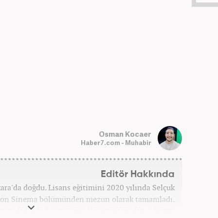
Osman Kocaer
Haber7.com - Muhabir
Editör Hakkında
a'da doğdu. Lisans eğitimini 2020 yılında Selçuk
zyon Sinema bölümünden mezun olarak tamamladı.
onya'da başladı. 2022'nin Haziran ayından itibaren