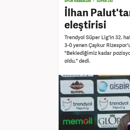
SPOR HABERLERİ
SÜPER LİG
İlhan Palut't
eleştirisi
Trendyol Süper Lig'in 32. h
3-0 yenen Çaykur Rizespor'u
"Beklediğimiz kadar pozisyona
oldu." dedi.