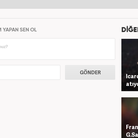
DİĞE
M YAPAN SEN OL
GÖNDER
Icar
atıy
Fran
G.Sa