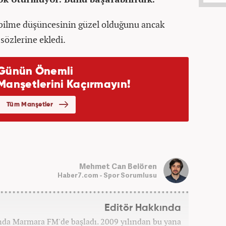
abilme düşüncesinin güzel olduğunu ancak
özlerine ekledi.
Mehmet Can Belören
Haber7.com - Spor Sorumlusu
Editör Hakkında
ında Marmara FM'de başladı. 2009 yılından bu yana