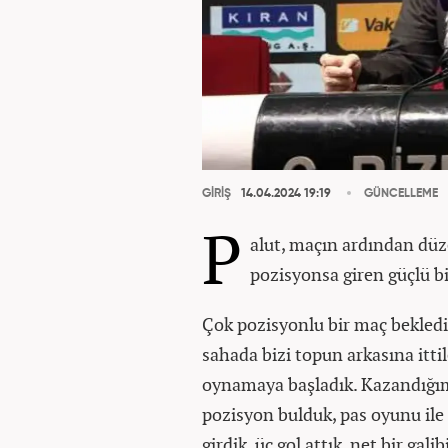
GİRİŞ
14.04.2024 19:19
GÜNCELLEME
P
alut, maçın ardından düz
pozisyonsa giren güçlü bi
Çok pozisyonlu bir maç beklediğ
sahada bizi topun arkasına itt
oynamaya başladık. Kazandığım
pozisyon bulduk, pas oyunu ile
girdik, üç gol attık, net bir gal