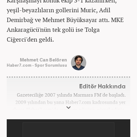
Karşılaşmayı konuk ekip 3-1 kazanırken,
yeşil-beyazlıların gollerini Muric, Adil
Demirbağ ve Mehmet Büyüksayar attı. MKE
Ankaragücü'nün tek golü ise Tolga
Ciğerci'den geldi.
Mehmet Can Belören
Haber7.com - Spor Sorumlusu
Editör Hakkında
Gazeteciliğe 2007 yılında Marmara FM'de başladı.
2009 yılından bu yana Haber7.com kadrosunda yer
alıyor. Haber7.com'da gündem editörü, görsel editör,
spor editörü görevlerinde bulundu. Şu an
Haber7.com Spor Sayfası sorumlusu olarak meslek
hayatına devam etmektedir. Mehmet Can Belören;