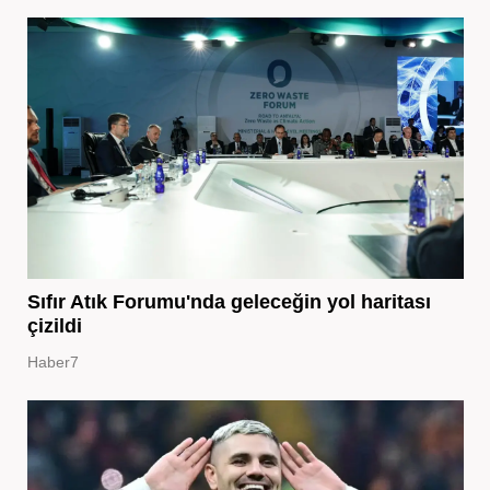
Sıfır Atık Forumu'nda geleceğin yol haritası
çizildi
Haber7