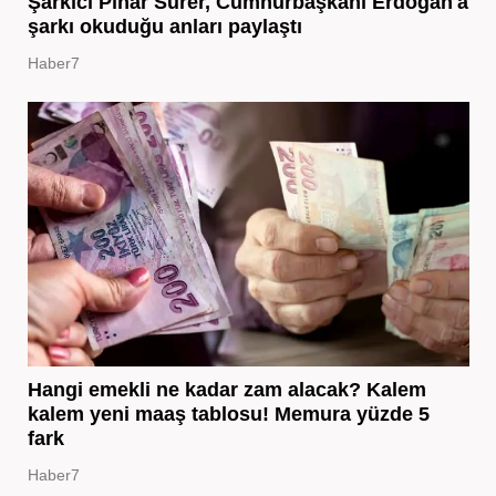
Şarkıcı Pınar Sürer, Cumhurbaşkanı Erdoğan'a
şarkı okuduğu anları paylaştı
Haber7
Hangi emekli ne kadar zam alacak? Kalem
kalem yeni maaş tablosu! Memura yüzde 5
fark
Haber7