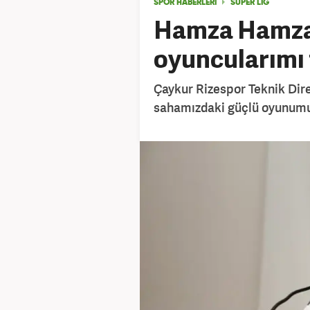
SPOR HABERLERİ
SÜPER LİG
Hamza Hamza
oyuncularımı
Çaykur Rizespor Teknik Di
sahamızdaki güçlü oyunumu