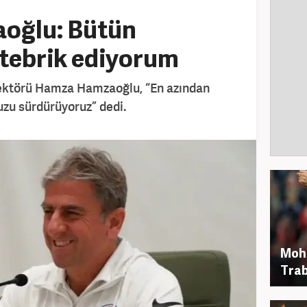
oğlu: Bütün
 tebrik ediyorum
rektörü Hamza Hamzaoğlu, “En azından
zu sürdürüyoruz” dedi.
Moh
Trab