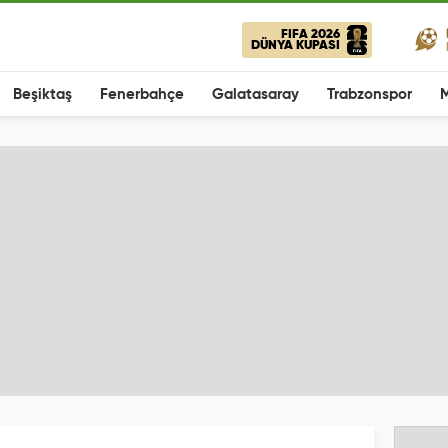
FIFA 2026
DÜNYA KUPASI
Beşiktaş
Fenerbahçe
Galatasaray
Trabzonspor
M