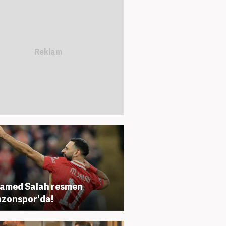
amed Salah resmen
zonspor'da!