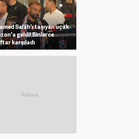
med Salah'ı taşıyan uçak
zon'a geldi! Binlerce
ftar karşıladı