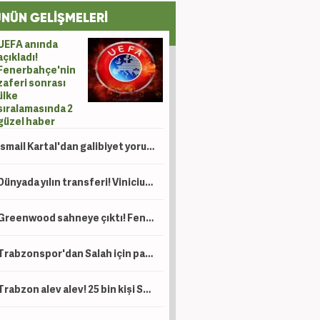
NÜN GELİŞMELERİ
UEFA anında
açıkladı!
Fenerbahçe'nin
zaferi sonrası
ülke
sıralamasında 2
güzel haber
İsmail Kartal'dan galibiyet yorumu
Dünyada yılın transferi! Vinicius için 120 milyon Euro'luk teklif
Greenwood sahneye çıktı! Fenerbahçe tur kapısını araladı
Trabzonspor'dan Salah için paylaşım yağmuru
Trabzon alev alev! 25 bin kişi Salah'ı karşıladı