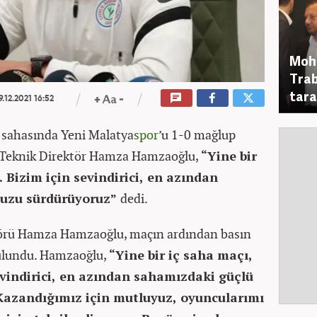
Moha
Trab
tara
9.12.2021 16:52
a sahasında Yeni Malatya
spor
’u 1-0 mağlup
 Teknik Direktör Hamza Hamzaoğlu,
“Yine bir
. Bizim için sevindirici, en azından
uzu sürdürüyoruz”
dedi.
törü Hamza Hamzaoğlu, maçın ardından basın
ulundu. Hamzaoğlu,
“Yine bir iç saha maçı,
sevindirici, en azından sahamızdaki güçlü
azandığımız için mutluyuz, oyuncularımı