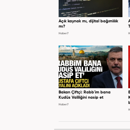
Açık kaynak mı, dijital bağımlılık
mı?
Haber7
H
Bakan Çiftçi: Rabb'im bana
Kudüs Valiliğini nasip et
Haber7
H