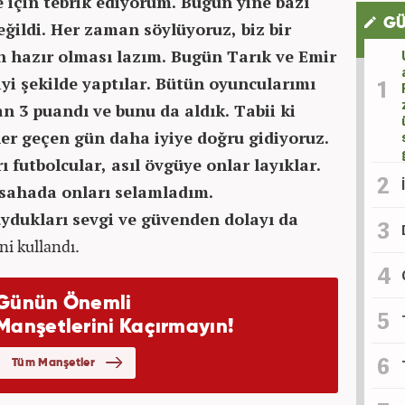
 için tebrik ediyorum. Bugün yine bazı
GÜ
ğildi. Her zaman söylüyoruz, biz bir
 hazır olması lazım. Bugün Tarık ve Emir
yi şekilde yaptılar. Bütün oyuncularımı
n 3 puandı ve bunu da aldık. Tabii ki
er geçen gün daha iyiye doğru gidiyoruz.
 futbolcular, asıl övgüye onlar layıklar.
e sahada onları selamladım.
uydukları sevgi ve güvenden dolayı da
ni kullandı.