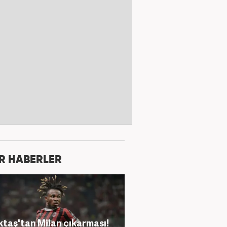
R HABERLER
ktaş'tan Milan çıkarması!