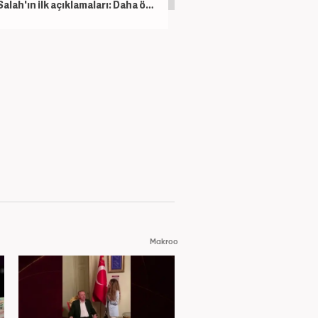
Salah'ın ilk açıklamaları: Daha önce böyle bir şey görmedim
Makroo