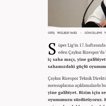
GİRİŞ
19.12.2021 16:52
GÜNCELLEME
1
S
üper Lig’in 17. haftasınd
eden Çaykur Rizespor’da
iç saha maçı, yine galibiyet
sahamızdaki güçlü oyunum
Çaykur Rizespor Teknik Direk
mensuplarına açıklamalarda b
yine galibiyet. Bizim için 
oyunumuzu sürdürüyoruz. K