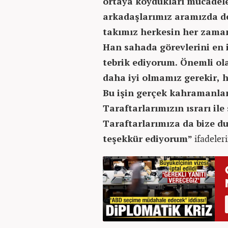
ortaya koydukları mücadele
arkadaşlarımız aramızda de
takımız herkesin her zaman
Han sahada görevlerini en i
tebrik ediyorum. Önemli ola
daha iyi olmamız gerekir, h
Bu işin gerçek kahramanları
Taraftarlarımızın ısrarı il
Taraftarlarımıza da bize d
teşekkür ediyorum”
ifadeleri