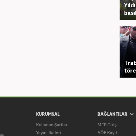
Yıld
bası
Trab
töre
KURUMSAL
BAĞLANTILAR
Kullanım Şartları
MEB Giriş
Yayın İlkeleri
AÖF Kayıt