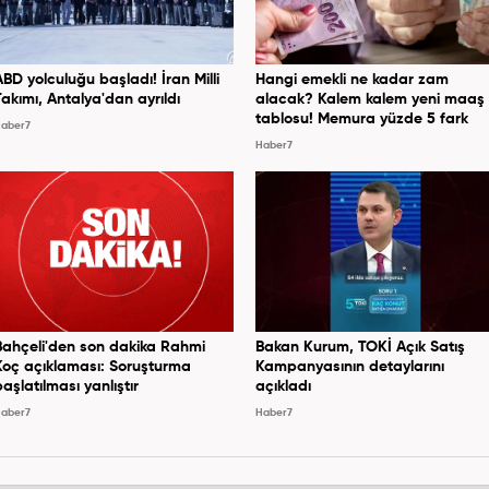
ABD yolculuğu başladı! İran Milli
Hangi emekli ne kadar zam
Takımı, Antalya'dan ayrıldı
alacak? Kalem kalem yeni maaş
tablosu! Memura yüzde 5 fark
aber7
Haber7
Bahçeli'den son dakika Rahmi
Bakan Kurum, TOKİ Açık Satış
Koç açıklaması: Soruşturma
Kampanyasının detaylarını
başlatılması yanlıştır
açıkladı
aber7
Haber7