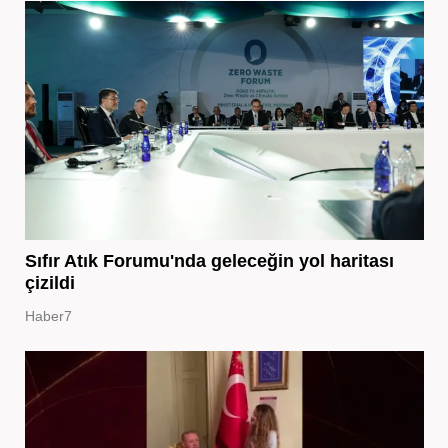
Sıfır Atık Forumu'nda geleceğin yol haritası
çizildi
Haber7