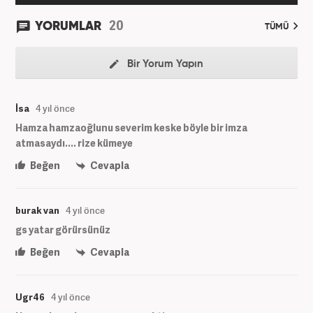
20
YORUMLAR
TÜMÜ
Bir Yorum Yapın
İsa
4 yıl önce
Hamza hamzaoğlunu severim keske böyle bir imza
atmasaydı.... rize kümeye
Beğen
Cevapla
burak van
4 yıl önce
gs yatar görürsünüz
Beğen
Cevapla
Ugr46
4 yıl önce