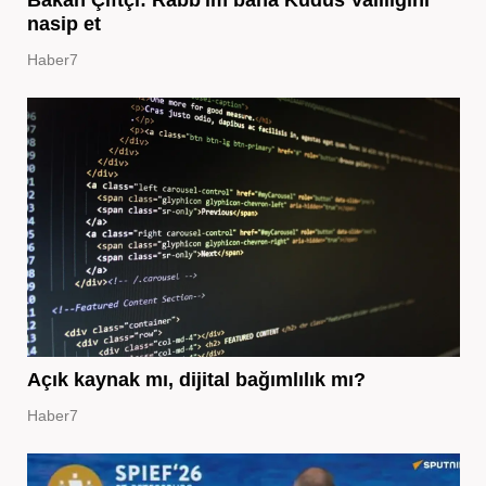
Bakan Çiftçi: Rabb'im bana Kudüs Valiliğini
nasip et
Haber7
Açık kaynak mı, dijital bağımlılık mı?
Haber7