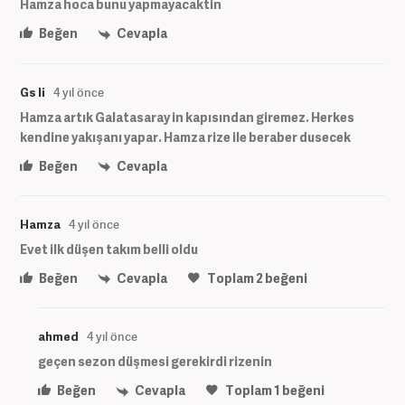
Hamza hoca bunu yapmayacaktin
Beğen
Cevapla
Gs li
4 yıl önce
Hamza artık Galatasaray in kapısından giremez. Herkes
kendine yakışanı yapar. Hamza rize ile beraber dusecek
Beğen
Cevapla
Hamza
4 yıl önce
Evet ilk düşen takım belli oldu
Beğen
Cevapla
Toplam
2
beğeni
ahmed
4 yıl önce
geçen sezon düşmesi gerekirdi rizenin
Beğen
Cevapla
Toplam
1
beğeni