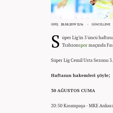
GİRİŞ
28.08.2019 12:14
GÜNCELLEME
S
üper Lig'in 3'üncü hafta
Trabzon
spor
maçında Fıra
Süper Lig Cemil Usta Sezonu 3.
Haftanın hakemleri şöyle;
30 AĞUSTOS CUMA
20:30 Kasımpaşa - MKE Anka