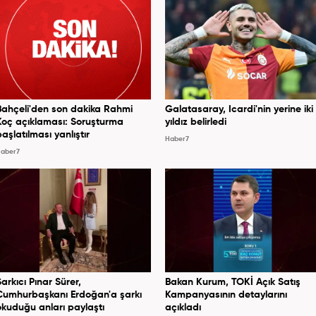
Bahçeli'den son dakika Rahmi
Galatasaray, Icardi'nin yerine iki
Koç açıklaması: Soruşturma
yıldız belirledi
başlatılması yanlıştır
Haber7
aber7
Şarkıcı Pınar Sürer,
Bakan Kurum, TOKİ Açık Satış
Cumhurbaşkanı Erdoğan'a şarkı
Kampanyasının detaylarını
okuduğu anları paylaştı
açıkladı