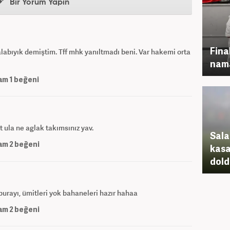
Bir Yorum Yapın
Fina
labıyık demiştim. Tff mhk yanıltmadı beni. Var hakemi orta
nam
am
1
beğeni
t ula ne aglak takımsınız yav.
Sala
am
2
beğeni
kasa
dold
burayı, ümitleri yok bahaneleri hazır hahaa
am
2
beğeni