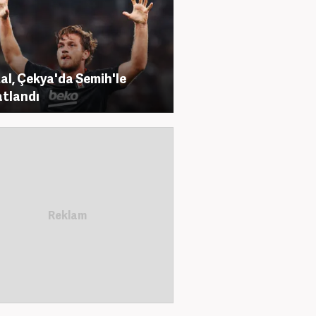
al, Çekya'da Semih'le
tlandı