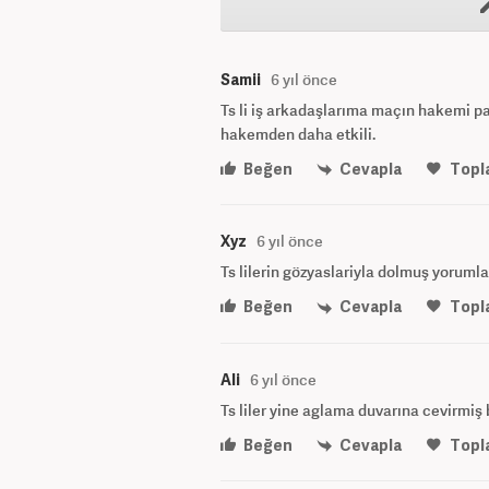
Samii
6 yıl önce
Ts li iş arkadaşlarıma maçın hakemi pa
hakemden daha etkili.
Beğen
Cevapla
Topl
Xyz
6 yıl önce
Ts lilerin gözyaslariyla dolmuş yorumla
Beğen
Cevapla
Topl
Ali
6 yıl önce
Ts liler yine aglama duvarına cevirmiş 
Beğen
Cevapla
Topl