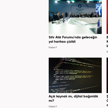
Sıfır Atık Forumu'nda geleceğin
yol haritası çizildi
Haber7
H
Açık kaynak mı, dijital bağımlılık
mı?
Haber7