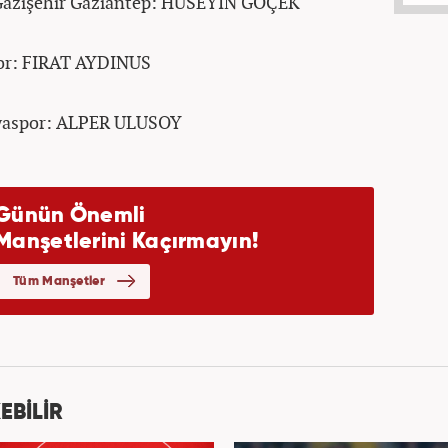
 Gazişehir Gaziantep: HÜSEYİN GÖÇEK
por: FIRAT AYDINUS
nyaspor: ALPER ULUSOY
EBİLİR