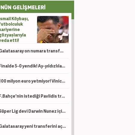
NÜN GELİŞMELERİ
İsmail Köybaşı,
futbolculuk
kariyerine
gözyaşlarıyla
veda etti!
Galatasaray on numara transferini bitirdi! Oyuncu 'evet' dedi: Karar artık Okan Buruk'ta
Finalde 5-0 yendik! Ay-yıldızlılar namağlup dünya şampiyonu
100 milyon euro yetmiyor! Vinicius'un yerine düşünülen Kenan Yıldız için çılgın talep
F.Bahçe'nin istediği Pavlidis transferde kararını verdi! Şart koydu
Süper Lig devi Darwin Nunez için uçağı kaldırıyor!
Galatasaray yeni transferini açıkladı!