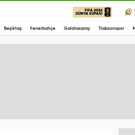
FIFA 2026
DÜNYA KUPASI
Beşiktaş
Fenerbahçe
Galatasaray
Trabzonspor
M