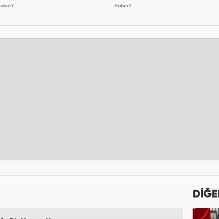
aber7
Haber7
DİĞE