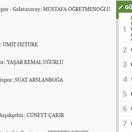
GÜ
erispor - Galatasaray: MUSTAFA ÖĞRETMENOĞLU
or: ÜMİT ÖZTÜRK
espor: YAŞAR KEMAL UĞURLU
izlispor: SUAT ARSLANBOĞA
l Başakşehir: CÜNEYT ÇAKIR