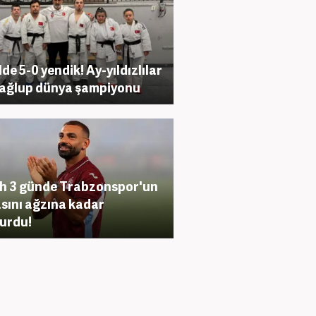
lde 5-0 yendik! Ay-yıldızlılar
ağlup dünya şampiyonu
h 3 günde Trabzonspor'un
sını ağzına kadar
urdu!