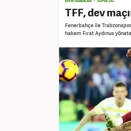
SPOR HABERLERİ
SÜPER LİG
TFF, dev maçı
Fenerbahçe ile Trabzonspor
hakem Fırat Aydınus yönetec