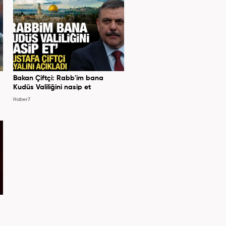
Bakan Çiftçi: Rabb'im bana
Kudüs Valiliğini nasip et
Haber7