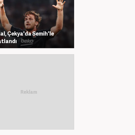
al, Çekya'da Semih'le
tlandı