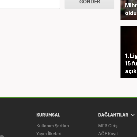
GÖNDER
Mihr
oldu
1. Li
15 f
açık
KURUMSAL
BAĞLANTILAR
Kullanım Şartları
MEB Giriş
Yayın İlkeleri
AÖF Kayıt