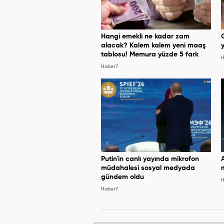
Hangi emekli ne kadar zam
alacak? Kalem kalem yeni maaş
y
tablosu! Memura yüzde 5 fark
H
Haber7
Putin'in canlı yayında mikrofon
müdahalesi sosyal medyada
gündem oldu
H
Haber7