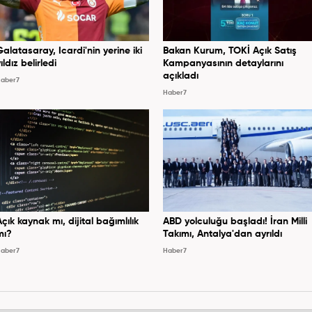
Galatasaray, Icardi'nin yerine iki
Bakan Kurum, TOKİ Açık Satış
ıldız belirledi
Kampanyasının detaylarını
açıkladı
aber7
Haber7
Açık kaynak mı, dijital bağımlılık
ABD yolculuğu başladı! İran Milli
mı?
Takımı, Antalya'dan ayrıldı
aber7
Haber7