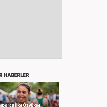
R HABERLER
i sporcu İlke Özyüksel