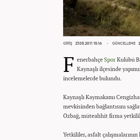
GİRİŞ
27.05.2011 15:16
GÜNCELLEME
2
F
enerbahçe
Spor
Kulübü Ba
Kaynaşlı ilçesinde yapım
incelemelerde bulundu.
Kaynaşlı Kaymakamı Cengizhan 
mevkisinden bağlantısını sağla
Özbağ, müteahhit firma yetkilil
Yetkililer, asfalt çalışmaların