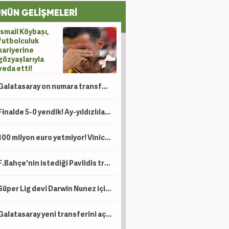
NÜN GELİŞMELERİ
İsmail Köybaşı,
futbolculuk
kariyerine
gözyaşlarıyla
veda etti!
Galatasaray on numara transferini bitirdi! Oyuncu 'evet' dedi: Karar artık Okan Buruk'ta
Finalde 5-0 yendik! Ay-yıldızlılar namağlup dünya şampiyonu
100 milyon euro yetmiyor! Vinicius'un yerine düşünülen Kenan Yıldız için çılgın talep
F.Bahçe'nin istediği Pavlidis transferde kararını verdi! Şart koydu
Süper Lig devi Darwin Nunez için uçağı kaldırıyor!
Galatasaray yeni transferini açıkladı!