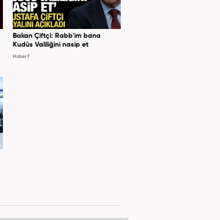
Bakan Çiftçi: Rabb'im bana
Kudüs Valiliğini nasip et
Haber7