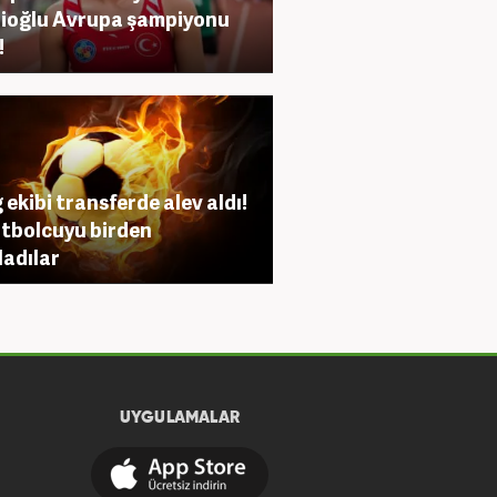
ioğlu Avrupa şampiyonu
!
g ekibi transferde alev aldı!
utbolcuyu birden
ladılar
UYGULAMALAR