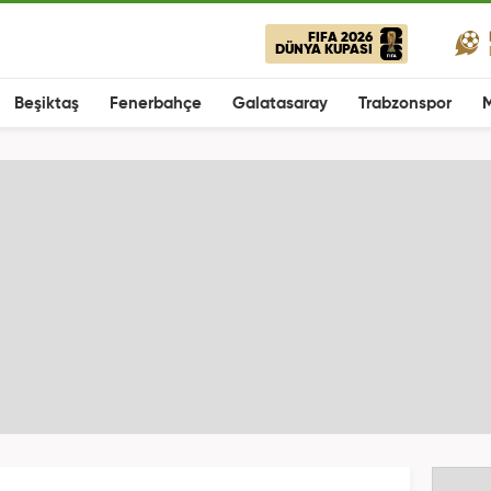
FIFA 2026
DÜNYA KUPASI
Beşiktaş
Fenerbahçe
Galatasaray
Trabzonspor
M