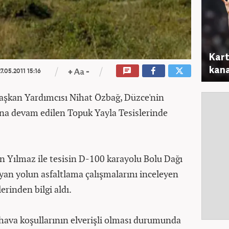
Kart
kana
7.05.2011 15:16
şkan Yardımcısı Nihat Özbağ, Düzce'nin
ına devam edilen Topuk Yayla Tesislerinde
Yılmaz ile tesisin D-100 karayolu Bolu Dağı
yan yolun asfaltlama çalışmalarını inceleyen
erinden bilgi aldı.
ın hava koşullarının elverişli olması durumunda