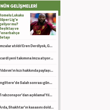
NÜN GELİŞMELERİ
Romelu Lukaku
Süper Lig'e
geliyor mu?
Beşiktaş ve
Fenerbahçe
detayı
İmzalar atıldı! Eren Derdiyok, Galatasaray'da göreve getirildi
Icardi yeni takımına imza atıyor! Ev bakmaya bile başladı
Yıldırım'ın kızı hakkında paylaşım yapan şahıs için tutuklama talebi!
İngiltere'de Salah sonrası gündem Türkiye: Süper Lig, Suudi Arabistan'a rakip oldu!
Trabzonspor'dan açıklama! Yıldız oyuncu operasyon geçirdi
Arda, Shakhtar'ın kasasını dolduracak! Devler prensinin peşinde