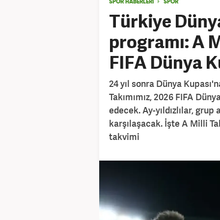
SPOR HABERLERİ
SPOR
Türkiye Düny
programı: A M
FIFA Dünya K
24 yıl sonra Dünya Kupası'n
Takımımız, 2026 FIFA Düny
edecek. Ay-yıldızlılar, gru
karşılaşacak. İşte A Milli 
takvimi