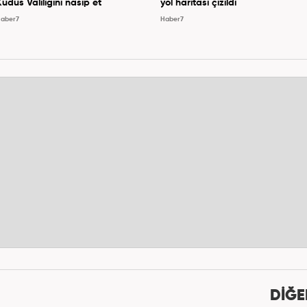
Kudüs Valiliğini nasip et
yol haritası çizildi
aber7
Haber7
DİĞE