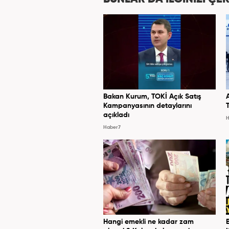
Bakan Kurum, TOKİ Açık Satış
Kampanyasının detaylarını
açıkladı
H
Haber7
Hangi emekli ne kadar zam