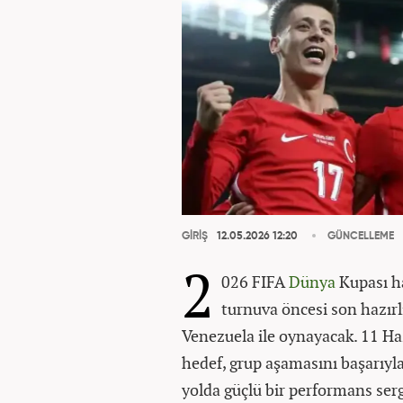
GİRİŞ
12.05.2026 12:20
GÜNCELLEME
2
026 FIFA
Dünya
Kupası ha
turnuva öncesi son hazırl
Venezuela ile oynayacak. 11 H
hedef, grup aşamasını başarıyl
yolda güçlü bir performans ser