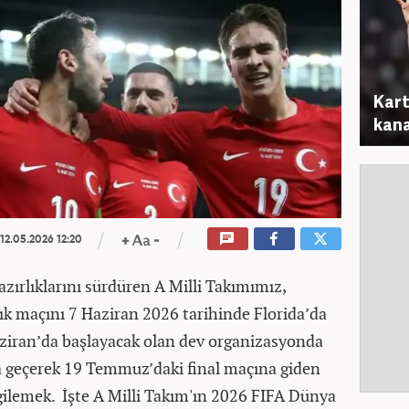
Kart
kana
12.05.2026 12:20
zırlıklarını sürdüren A Milli Takımımız,
ık maçını 7 Haziran 2026 tarihinde Florida’da
aziran’da başlayacak olan dev organizasyonda
a geçerek 19 Temmuz’daki final maçına giden
gilemek. İşte A Milli Takım'ın 2026 FIFA Dünya