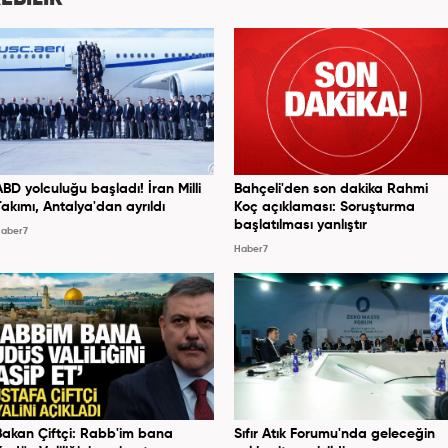
ABD yolculuğu başladı! İran Milli
Bahçeli'den son dakika Rahmi
Takımı, Antalya'dan ayrıldı
Koç açıklaması: Soruşturma
başlatılması yanlıştır
aber7
Haber7
Bakan Çiftçi: Rabb'im bana
Sıfır Atık Forumu'nda geleceğin