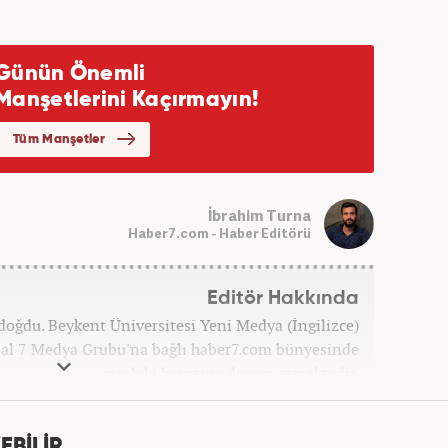
İbrahim Turna
Haber7.com - Haber Editörü
Editör Hakkında
doğdu. Beykent Üniversitesi Yeni Medya (İngilizce)
l 7 Medya Grubu'na bağlı haber7.com bünyesinde
mesleki hayatına devam etmektedir.
EBİLİR