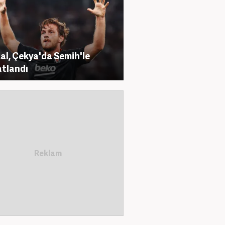
al, Çekya'da Semih'le
tlandı