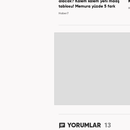
alacak? Kalem kalem yeni maaş
tablosu! Memura yüzde 5 fark
H
Haber7
13
YORUMLAR