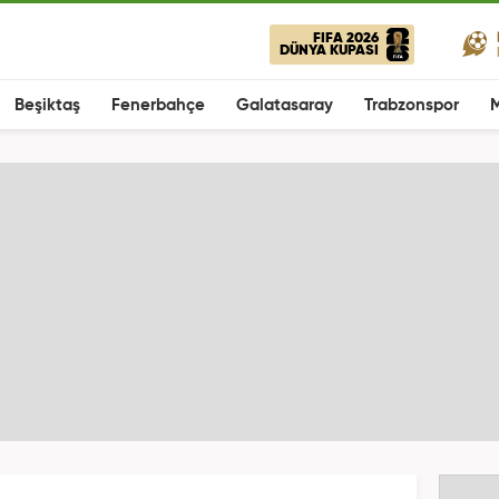
FIFA 2026
DÜNYA KUPASI
Beşiktaş
Fenerbahçe
Galatasaray
Trabzonspor
M