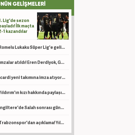
NÜN GELİŞMELERİ
1. Lig'de sezon
başladı! İlk maçta
2-1 kazandılar
Romelu Lukaku Süper Lig'e geliyor mu? Beşiktaş ve Fenerbahçe detayı
İmzalar atıldı! Eren Derdiyok, Galatasaray'da göreve getirildi
Icardi yeni takımına imza atıyor! Ev bakmaya bile başladı
Yıldırım'ın kızı hakkında paylaşım yapan şahıs için tutuklama talebi!
İngiltere'de Salah sonrası gündem Türkiye: Süper Lig, Suudi Arabistan'a rakip oldu!
Trabzonspor'dan açıklama! Yıldız oyuncu operasyon geçirdi