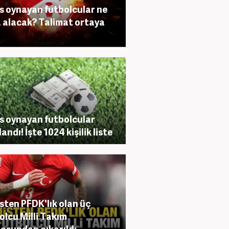
s oynayan futbolcular ne
 alacak? Talimat ortaya
ı
s oynayan futbolcular
andı! İşte 1024 kişilik liste
sten PFDK'lık olan üç
olcu Milli Takım
osundan çıkarıldı