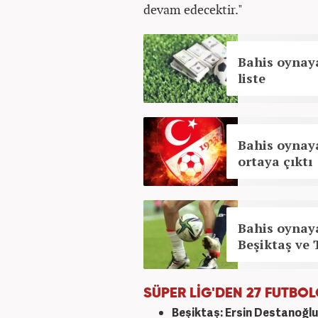
devam edecektir."
Bahis oynaya
liste
Bahis oynaya
ortaya çıktı
Bahis oynaya
Beşiktaş ve 
SÜPER LİG'DEN 27 FUTBO
Beşiktaş: Ersin Destanoğlu