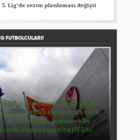
e 3. Lig’de sezon planlaması değişti
IG FUTBOLCULARI!
asyonu, profesyonel liglere yönelik
his soruşturması kapsamında bahis
en 1024 futbolcuyu açıkladı ve bu
 Futbol Disiplin Kurulu'na (PFDK)