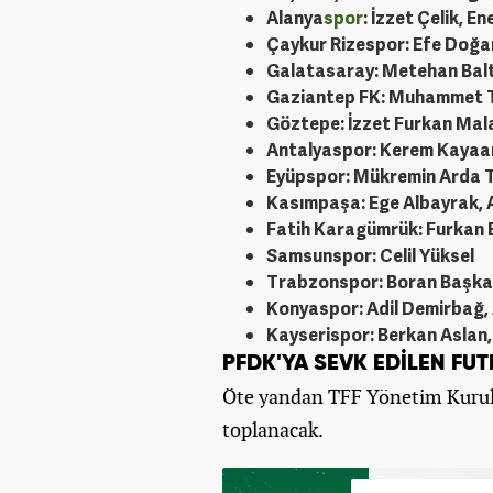
Alanya
spor
: İzzet
Çelik, E
Çaykur Rizespor: Efe Do
ğa
Galatasaray: Metehan Balta
Gaziantep FK: Muhammet 
G
öztepe:
İzzet Furkan Mala
Antalyaspor: Kerem Kayaa
Ey
üpspor: Mükremin Arda 
Kas
ımpaşa: Ege Albayrak, 
Fatih Karag
ümrük: Furkan 
Samsunspor: Celil Yüksel
Trabzonspor: Boran Ba
şka
Konyaspor: Adil Demirbağ,
Kayserispor: Berkan Aslan
PFDK'YA SEVK EDİLEN FUT
Öte yandan TFF Yönetim Kurulu,
toplanacak.