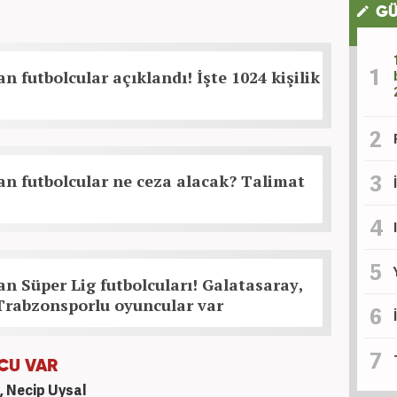
GÜ
n futbolcular açıklandı! İşte 1024 kişilik
n futbolcular ne ceza alacak? Talimat
n Süper Lig futbolcuları! Galatasaray,
Trabzonsporlu oyuncular var
LCU VAR
, Necip Uysal