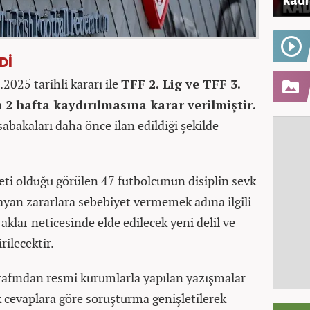
Dİ
2025 tarihli karar
ı ile
TFF 2. Lig ve TFF 3.
n 2 hafta kayd
ırılmasına karar verilmiştir.
sabakalar
ı daha
önce ilan edildi
ği şekilde
eti olduğu g
örülen 47 futbolcunun disiplin sevk
yan zararlara sebebiyet vermemek ad
ına ilgili
klar neticesinde elde edilecek yeni delil ve
rilecektir.
raf
ından resmi kurumlarla yapılan yazışmalar
 cevaplara g
öre soru
şturma genişletilerek