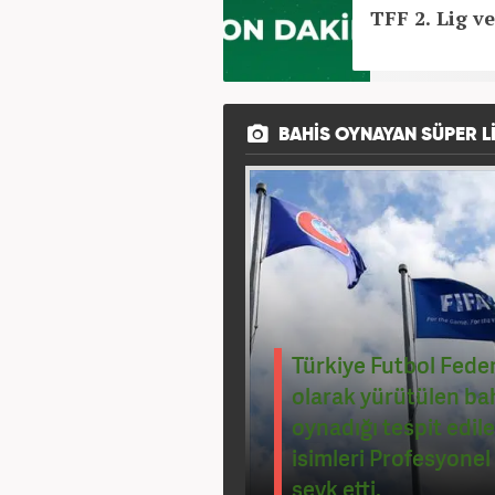
TFF 2. Lig v
BAHIS OYNAYAN SÜPER L
Türkiye Futbol Feder
olarak yürütülen ba
oynadığı tespit edil
isimleri Profesyonel
sevk etti.