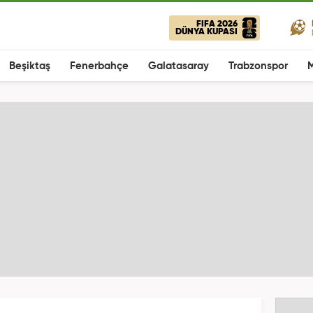
FIFA 2026
DÜNYA KUPASI
Beşiktaş
Fenerbahçe
Galatasaray
Trabzonspor
M