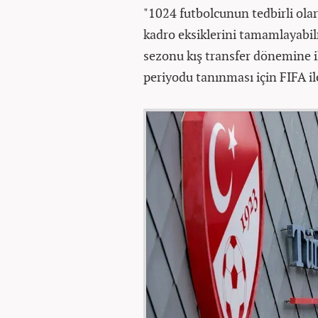
"1024 futbolcunun tedbirli ola
kadro eksiklerini tamamlayabi
sezonu k
ış transfer d
önemine il
periyodu tan
ınması i
çin FIFA il