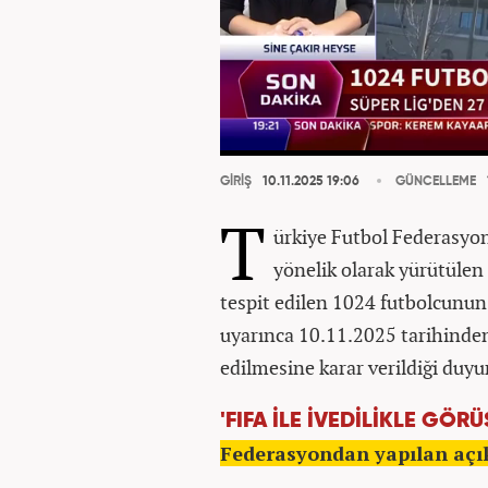
GİRİŞ
10.11.2025 19:06
GÜNCELLEME
T
ürkiye Futbol Federasyo
y
önelik olarak yürütülen
tespit edilen 1024 futbolcunun
uyarınca 10.11.2025 tarihinden
edilmesine karar verildiği duyu
'FIFA İLE İVEDİLİKLE GÖR
Federasyondan yapılan açık