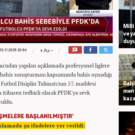
Mill
ve ya
duyu
10.11.2025 20:56
nu'ndan yap
ılan a
ç
ıklamada profesyonel liglere
 bahis soru
şturması kapsamında bahis oynadığı
Bahi
 Futbol Disiplin Talimatı'nın 57. maddesi
men 
 itibaren tedbirli olarak PFDK'ya sevk
kaz
ruldu.
ÜŞMELERE BAŞLANILMIŞTIR'
lamada şu ifadelere yer verildi: