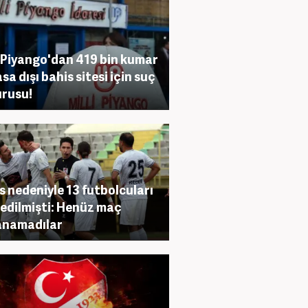
i Piyango'dan 419 bin kumar
sa dışı bahis sitesi için suç
rusu!
s nedeniyle 13 futbolcuları
edilmişti: Henüz maç
anamadılar