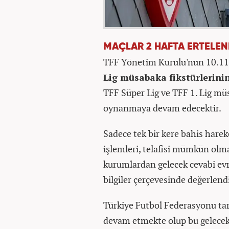
MAÇLAR 2 HAFTA ERTELEN
TFF Y
önetim Kurulu'nun 10.11.
Lig m
üsabaka fikstürlerini
TFF S
üper Lig ve TFF 1. Lig mü
oynanmaya devam edecektir.
Sadece tek bir kere bahis harek
i
şlemleri, telafisi m
ümkün olma
kurumlardan gelecek cevabi evra
bilgiler
çerçevesinde de
ğerlendi
T
ürkiye Futbol Federasyonu ta
devam etmekte olup bu gelecek