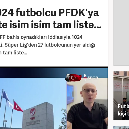
024 futbolcu PFDK'ya
te isim isim tam liste...
FF bahis oynadıkları iddiasıyla 1024
i. Süper Lig'den 27 futbolcunun yer aldığı
 tam liste...
Futb
kişi