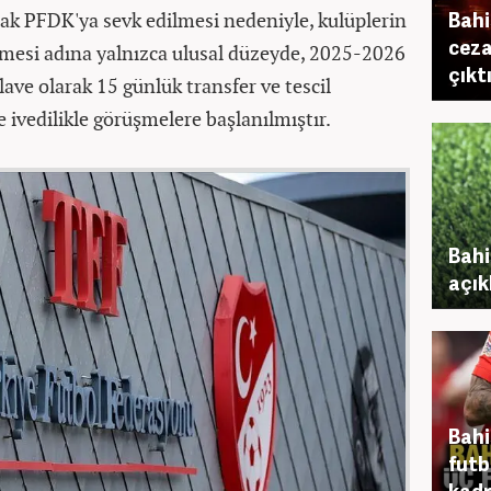
Bahi
rak PFDK'ya sevk edilmesi nedeniyle, kul
üplerin
ceza
lmesi ad
ına yalnızca ulusal d
üzeyde, 2025-2026
çıkt
ave olarak 15 günlük transfer ve tescil
e ivedilikle görü
şmelere başlanılmıştır.
Bahi
açıkl
Bahi
futb
kadr