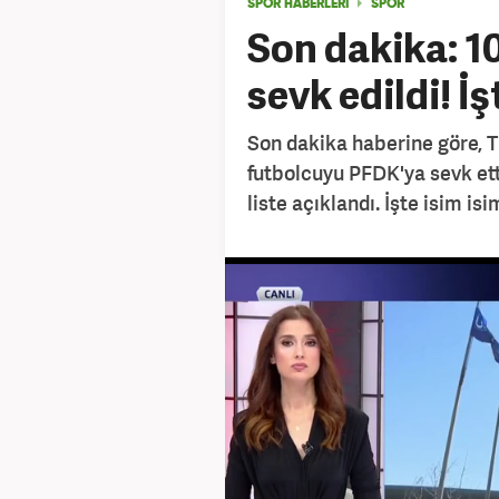
SPOR HABERLERİ
SPOR
Son dakika: 1
sevk edildi! İş
Son dakika haberine göre, T
futbolcuyu PFDK'ya sevk ett
liste açıklandı. İşte isim isim