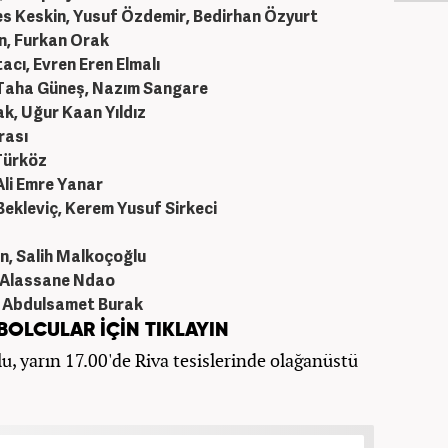
nes Keskin, Yusuf Özdemir, Bedirhan Özyurt
n, Furkan Orak
cı, Evren Eren Elmalı
Taha G
üne
ş, Nazım Sangare
k, Uğur Kaan Yıldız
rası
Türköz
Ali Emre Yanar
Bekleviç, Kerem Yusuf Sirkeci
n, Salih Malko
ço
ğlu
 Alassane Ndao
, Abdulsamet Burak
BOLCULAR İÇİN TIKLAYIN
 yarın 17.00'de Riva tesislerinde olağanüstü