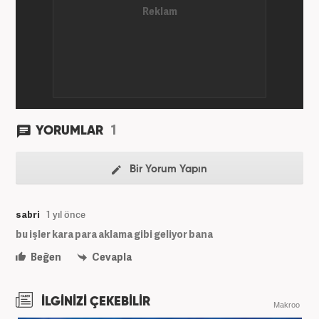
1
YORUMLAR
Bir Yorum Yapın
sabri
1 yıl önce
bu işler kara para aklama gibi geliyor bana
Beğen
Cevapla
İLGİNİZİ ÇEKEBİLİR
Makroo