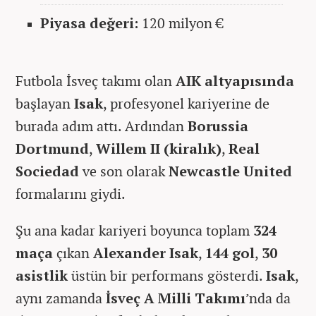
Piyasa değeri:
120 milyon €
Futbola İsveç takımı olan
AIK altyapısında
başlayan
Isak
, profesyonel kariyerine de
burada adım attı. Ardından
Borussia
Dortmund
,
Willem II (kiralık)
,
Real
Sociedad
ve son olarak
Newcastle United
formalarını giydi.
Şu ana kadar kariyeri boyunca toplam
324
maça
çıkan
Alexander Isak
,
144 gol
,
30
asistlik
üstün bir performans gösterdi.
Isak
,
aynı zamanda
İsveç A Milli Takımı
’nda da