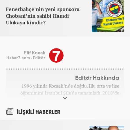
Fenerbahçe’nin yeni sponsoru
Chobani’nin sahibi Hamdi
Ulukaya kimdir?
Elif Kocalı
Haber7.com - Editör
Editör Hakkında
1996 yılında Kocaeli’nde doğdu. İlk, orta ve lise
öğrenimini İstanbul Şile'de tamamladı. 2018’de
Düzce Üniversitesi Yönetim Bilişim Sistemleri
bölümünden mezun oldu. Kanal7 Medya Grubu’na
İLİŞKİLİ HABERLER
bağlı Haber7.com bünyesinde ‘SEO Editörü’
unvanıyla görev yapmaktadır.