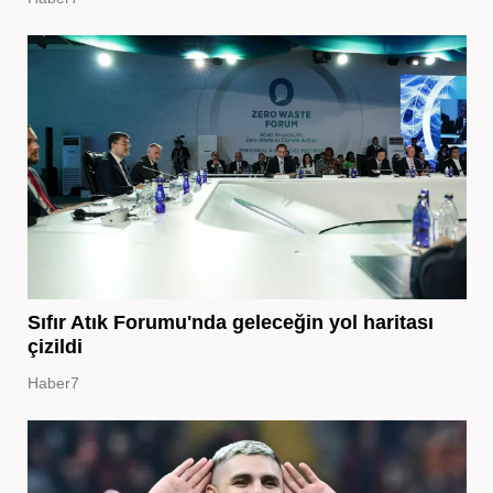
Sıfır Atık Forumu'nda geleceğin yol haritası
çizildi
Haber7