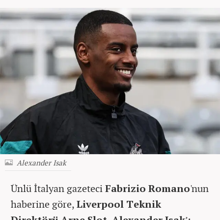
Alexander Isak
Ünlü İtalyan gazeteci
Fabrizio Romano
'nun
haberine göre,
Liverpool Teknik
Direktörü Arne Slot
,
Alexander Isak
’ı