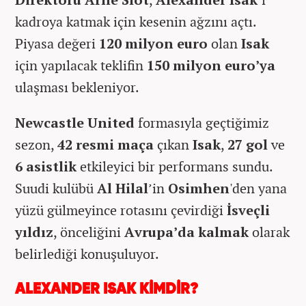
kadroya katmak için kesenin ağzını açtı.
Piyasa değeri
120 milyon euro
olan
Isak
için yapılacak teklifin
150 milyon euro’ya
ulaşması bekleniyor.
Newcastle United
formasıyla geçtiğimiz
sezon,
42 resmi maça
çıkan
Isak
,
27 gol
ve
6 asistlik
etkileyici bir performans sundu.
Suudi kulübü
Al Hilal
’in
Osimhen
'den yana
yüzü gülmeyince rotasını çevirdiği
İsveçli
yıldız
, önceliğini
Avrupa’da kalmak
olarak
belirlediği konuşuluyor.
ALEXANDER ISAK KİMDİR?