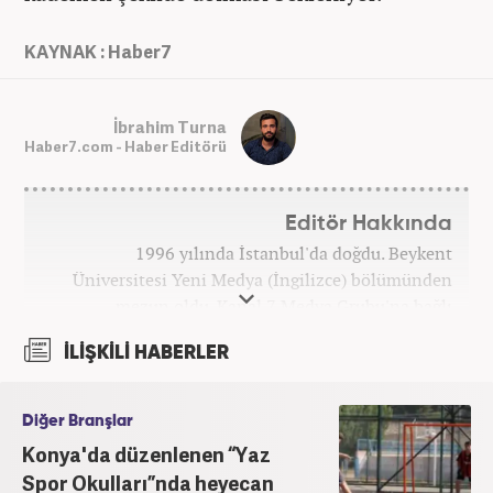
KAYNAK : Haber7
İbrahim Turna
Haber7.com - Haber Editörü
Editör Hakkında
1996 yılında İstanbul'da doğdu. Beykent
Üniversitesi Yeni Medya (İngilizce) bölümünden
mezun oldu. Kanal 7 Medya Grubu'na bağlı
haber7.com bünyesinde mesleki hayatına devam
İLİŞKİLİ HABERLER
etmektedir.
Diğer Branşlar
Konya'da düzenlenen “Yaz
Spor Okulları”nda heyecan