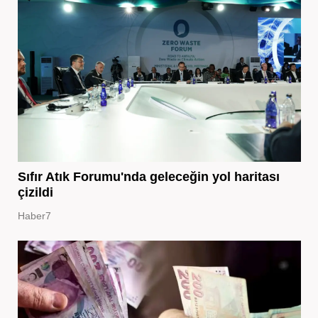
Sıfır Atık Forumu'nda geleceğin yol haritası
çizildi
Haber7