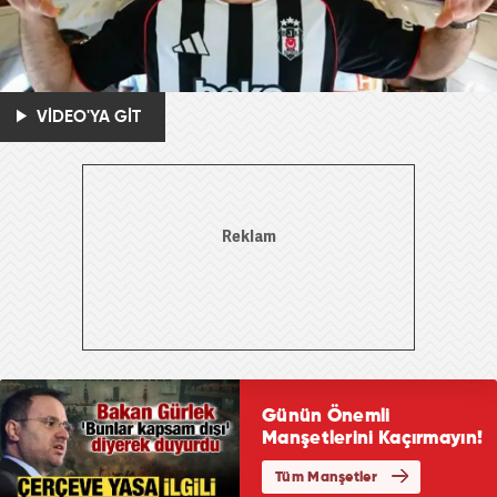
VİDEO'YA GİT