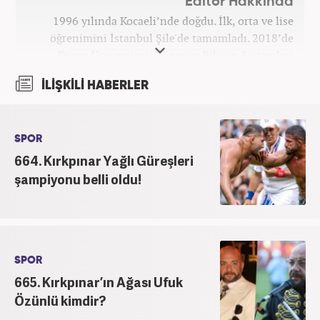
Editör Hakkında
1996 yılında Kocaeli’nde doğdu. İlk, orta ve lise
öğrenimini İstanbul Şile'de tamamladı. 2018’de
Düzce Üniversitesi Yönetim Bilişim Sistemleri
bölümünden mezun oldu. Kanal7 Medya Grubu’na
İLİŞKİLİ HABERLER
bağlı Haber7.com bünyesinde ‘SEO Editörü’
unvanıyla görev yapmaktadır.
SPOR
664. Kırkpınar Yağlı Güreşleri
şampiyonu belli oldu!
SPOR
665. Kırkpınar’ın Ağası Ufuk
Özünlü kimdir?