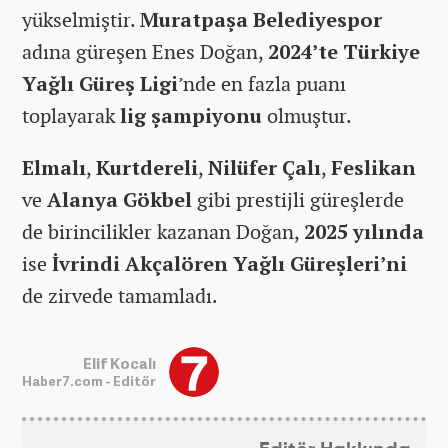
yükselmiştir.
Muratpaşa Belediyespor
adına güreşen Enes Doğan,
2024’te Türkiye
Yağlı Güreş Ligi
’nde en fazla puanı
toplayarak
lig şampiyonu
olmuştur.
Elmalı
,
Kurtdereli
,
Nilüfer Çalı
,
Feslikan
ve
Alanya Gökbel
gibi prestijli güreşlerde
de birincilikler kazanan Doğan,
2025 yılında
ise
İvrindi Akçalören Yağlı Güreşleri’ni
de zirvede tamamladı.
Elif Kocalı
Haber7.com - Editör