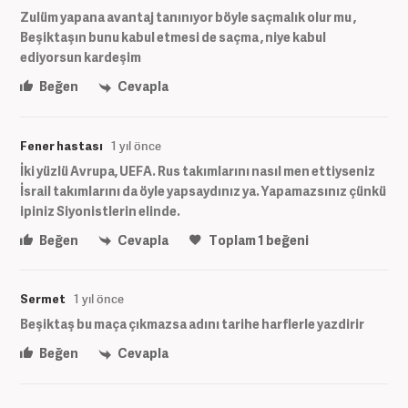
Zulüm yapana avantaj tanınıyor böyle saçmalık olur mu ,
Beşiktaşın bunu kabul etmesi de saçma , niye kabul
ediyorsun kardeşim
Beğen
Cevapla
Fener hastası
1 yıl önce
İki yüzlü Avrupa, UEFA. Rus takımlarını nasıl men ettiyseniz
İsrail takımlarını da öyle yapsaydınız ya. Yapamazsınız çünkü
ipiniz Siyonistlerin elinde.
Beğen
Cevapla
Toplam
1
beğeni
Sermet
1 yıl önce
Beşiktaş bu maça çıkmazsa adını tarihe harflerle yazdirir
Beğen
Cevapla