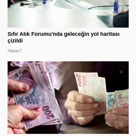
Sıfır Atık Forumu'nda geleceğin yol haritası
çizildi
Haber7