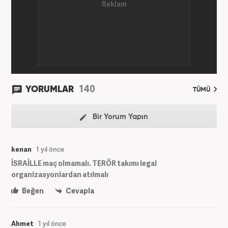
Haber7.com’da “Gündem Editörü” olarak devam
etmektedir. Evli ve 2 çocuk annesidir.
140
YORUMLAR
TÜMÜ
Bir Yorum Yapın
kenan
1 yıl önce
İSRAİLLE maç olmamalı. TERÖR takımı legal
organizasyonlardan atılmalı
Beğen
Cevapla
Ahmet
1 yıl önce