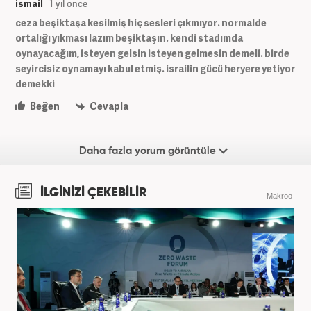
ismail
1 yıl önce
ceza beşiktaşa kesilmiş hiç sesleri çıkmıyor. normalde
ortalığı yıkması lazım beşiktaşın. kendi stadımda
oynayacağım, isteyen gelsin isteyen gelmesin demeli. birde
seyircisiz oynamayı kabul etmiş. israilin gücü heryere yetiyor
demekki
Beğen
Cevapla
Daha fazla yorum görüntüle
İLGİNİZİ ÇEKEBİLİR
Makroo