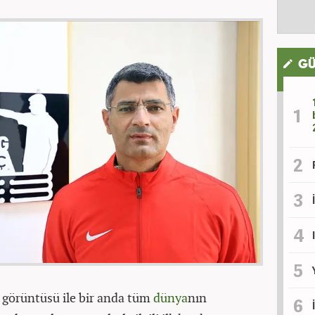
GÜ
u görüntüsü ile bir anda tüm
dünya
nın