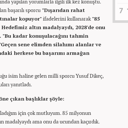
ında yapılan yorumlarla ilgili ilk kez konuştu.
lan başarılı sporcu
"Dışarıdan rahat
tınalar kopuyor"
ifadelerini kullanarak
"85
. Hedefimiz altın madalyaydı, 2028'de onu
. "Bu kadar konuşulacağını tahmin
"Geçen sene elimden silahımı alanlar ve
ındaki herkese bu başarımı armağan
u isim haline gelen milli sporcu Yusuf Dikeç,
uları yanıtladı.
ne çıkan başlıklar şöyle:
kaladığım için çok mutluyum. 85 milyonun
ltın madalyaydı ama onu da ucundan kaçırdık.