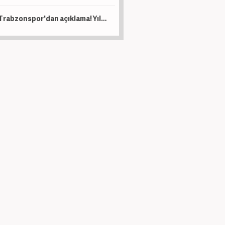
Trabzonspor'dan açıklama! Yıldız oyuncu operasyon geçirdi