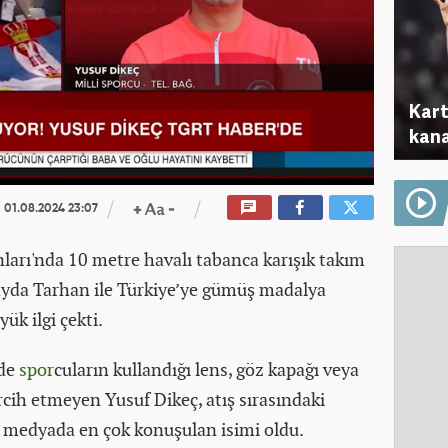
Kart
kana
01.08.2024 23:07
ları'nda 10 metre havalı tabanca karışık takım
ayda Tarhan ile Türkiye’ye gümüş madalya
ük ilgi çekti.
lde
spor
cuların kullandığı lens, göz kapağı veya
rcih etmeyen Yusuf Dikeç, atış sırasındaki
l medyada en çok konuşulan isimi oldu.