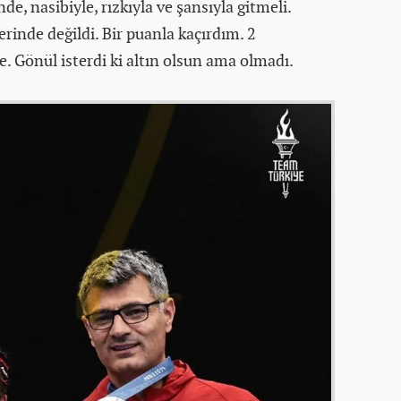
de, nasibiyle, rızkıyla ve şansıyla gitmeli.
inde değildi. Bir puanla kaçırdım. 2
e. Gönül isterdi ki altın olsun ama olmadı.