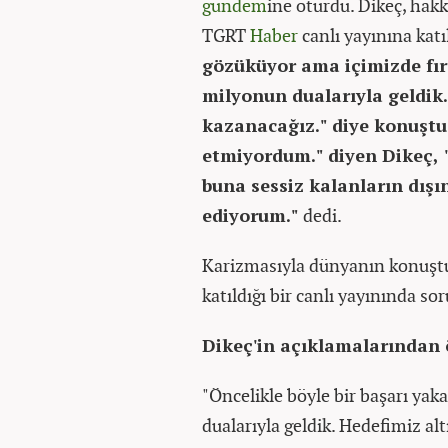
gündem
ine oturdu. Dikeç, hakk
TGRT
Haber
canlı yayınına katı
gözüküyor ama içimizde fır
milyonun dualarıyla geldik
kazanacağız." diye konuştu
etmiyordum." diyen Dikeç, 
buna sessiz kalanların dış
ediyorum."
dedi.
Karizmasıyla dünyanın konuştuğ
katıldığı bir canlı yayınında sor
Dikeç'in açıklamalarından ö
"Öncelikle böyle bir başarı ya
dualarıyla geldik. Hedefimiz a