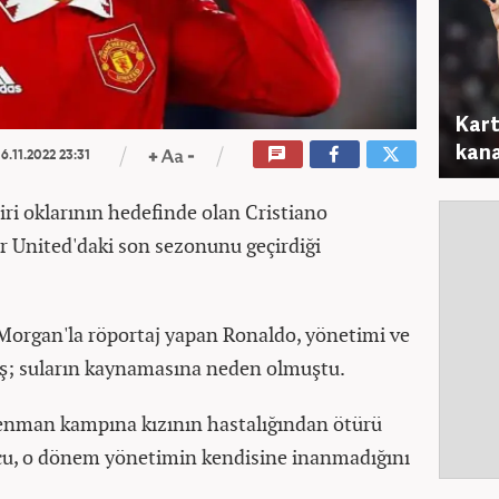
Kart
kana
6.11.2022 23:31
iri oklarının hedefinde olan Cristiano
 United'daki son sezonunu geçirdiği
 Morgan'la röportaj yapan Ronaldo, yönetimi ve
iş; suların kaynamasına neden olmuştu.
enman kampına kızının hastalığından ötürü
lcu, o dönem yönetimin kendisine inanmadığını