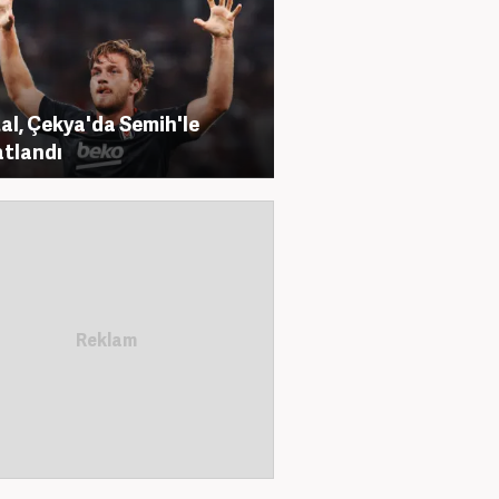
al, Çekya'da Semih'le
tlandı