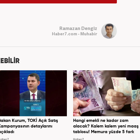
Ramazan Dengiz
Haber7.com - Muhabir
EBİLİR
Bakan Kurum, TOKİ Açık Satış
Hangi emekli ne kadar zam
Kampanyasının detaylarını
alacak? Kalem kalem yeni maaş
açıkladı
tablosu! Memura yüzde 5 fark
aber7
Haber7