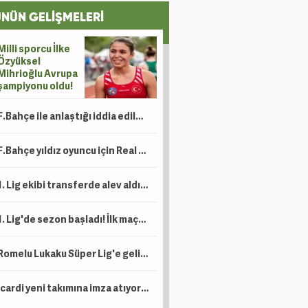
NÜN GELİŞMELERİ
Milli sporcu İlke
Özyüksel
Mihrioğlu Avrupa
şampiyonu oldu!
F.Bahçe ile anlaştığı iddia edilmişti! Hakan'dan açıklama
F.Bahçe yıldız oyuncu için Real Madrid ile anlaştı!
1. Lig ekibi transferde alev aldı! 15 futbolcuyu birden açıkladılar
1. Lig'de sezon başladı! İlk maçta 2-1 kazandılar
Romelu Lukaku Süper Lig'e geliyor mu? Beşiktaş ve Fenerbahçe detayı
Icardi yeni takımına imza atıyor! Ev bakmaya bile başladı