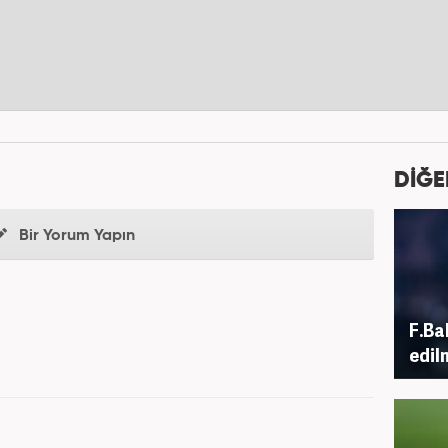
DİĞE
Bir Yorum Yapın
F.Ba
edil