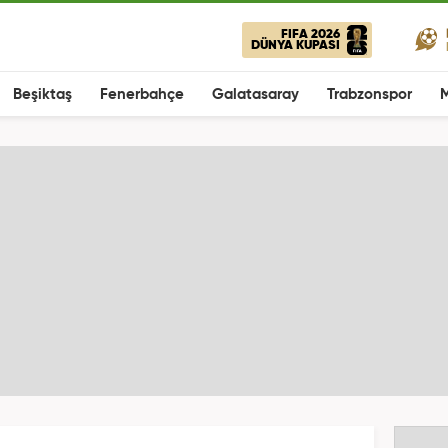
FIFA 2026
DÜNYA KUPASI
Beşiktaş
Fenerbahçe
Galatasaray
Trabzonspor
M