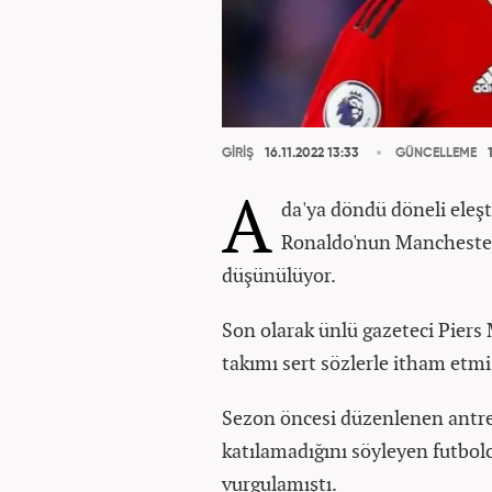
GİRİŞ
16.11.2022 13:33
GÜNCELLEME
1
A
da'ya döndü döneli eleşt
Ronaldo'nun Manchester
düşünülüyor.
Son olarak ünlü gazeteci Piers
takımı sert sözlerle itham etm
Sezon öncesi düzenlenen antr
katılamadığını söyleyen futbo
vurgulamıştı.