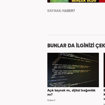
KAYNAK:
HABER7
BUNLAR DA İLGİNİZİ ÇEK
Açık kaynak mı, dijital bağımlılık
mı?
Haber7
H