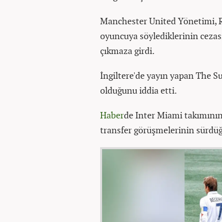
Manchester United Yönetimi, R
oyuncuya söylediklerinin cezasın
çıkmaza girdi.
İngiltere'de yayın yapan The S
olduğunu iddia etti.
Haber
de Inter Miami takımını
transfer görüşmelerinin sürdüğü 