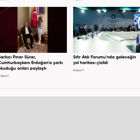
Şarkıcı Pınar Sürer,
Sıfır Atık Forumu'nda geleceğin
Cumhurbaşkanı Erdoğan'a şarkı
yol haritası çizildi
okuduğu anları paylaştı
Haber7
aber7