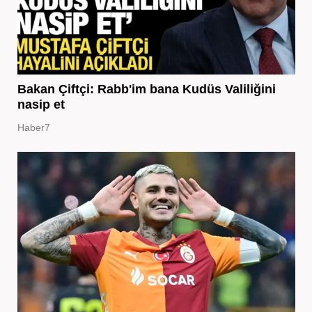
Bakan Çiftçi: Rabb'im bana Kudüs Valiliğini
nasip et
Haber7