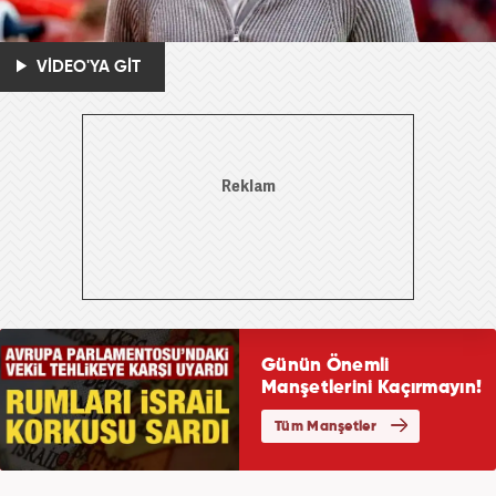
VİDEO'YA GİT