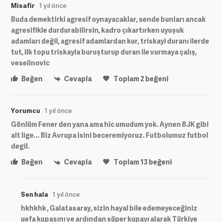
Misafir
1 yıl önce
Buda demektirki agresif oynayacaklar, sende bunları ancak
agresifikle durdurabilirsin, kadro çıkartırken uyuşuk
adamları değil, agresif adamlardan kur, triskayi duranı ilerde
tut, ilk topu triskayla buruşturup duran ile vurmaya çalış,
veselinovic
Beğen
Cevapla
Toplam
2
beğeni
Yorumcu
1 yıl önce
Gönlüm Fener den yana ama hic umudum yok. Aynen BJK gibi
alt lige... Biz Avrupa isini beceremiyoruz. Futbolumuz futbol
degil.
Beğen
Cevapla
Toplam
13
beğeni
Sen hala
1 yıl önce
hkhkhk , Galatasaray, sizin hayal bile edemeyeceğiniz
uefa kupasını ve ardından süper kupayı alarak Türkiye