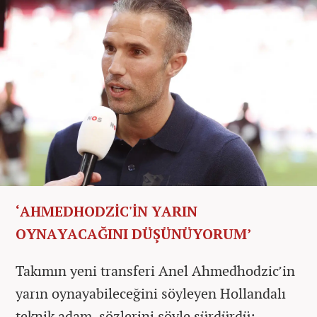
‘AHMEDHODZİC'İN YARIN
OYNAYACAĞINI DÜŞÜNÜYORUM’
Takımın yeni transferi Anel Ahmedhodzic’in
yarın oynayabileceğini söyleyen Hollandalı
teknik adam, sözlerini şöyle sürdürdü: