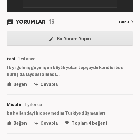
16
YORUMLAR
TÜMÜ
Bir Yorum Yapın
tabi
1 yıl önce
fb yi gelmiş geçmiş en büyük yolan topçuydu kendisi beş
kuruş da faydası olmadı...
Beğen
Cevapla
Misafir
1 yıl önce
bu hollandayi hic sevmedim Türkiye düşmanları
Beğen
Cevapla
Toplam
4
beğeni