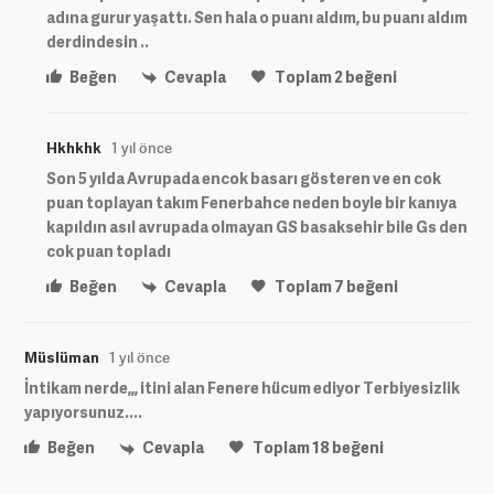
adına gurur yaşattı. Sen hala o puanı aldım, bu puanı aldım
derdindesin ..
Beğen
Cevapla
Toplam
2
beğeni
Hkhkhk
1 yıl önce
Son 5 yılda Avrupada encok basarı gösteren ve en cok
puan toplayan takım Fenerbahce neden boyle bir kanıya
kapıldın asıl avrupada olmayan GS basaksehir bile Gs den
cok puan topladı
Beğen
Cevapla
Toplam
7
beğeni
Müslüman
1 yıl önce
İntikam nerde,,, itini alan Fenere hücum ediyor Terbiyesizlik
yapıyorsunuz....
Beğen
Cevapla
Toplam
18
beğeni