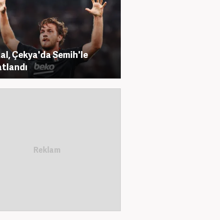
al, Çekya'da Semih'le
tlandı