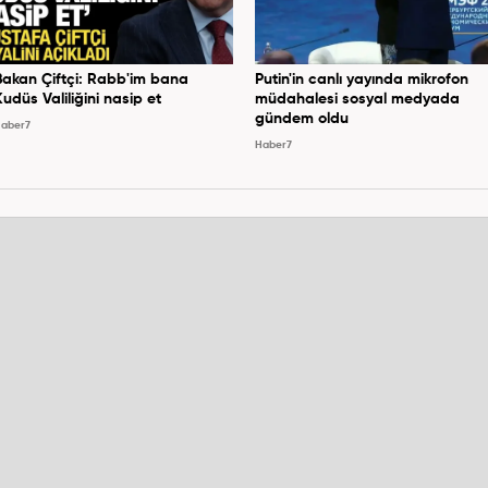
Bakan Çiftçi: Rabb'im bana
Putin'in canlı yayında mikrofon
Kudüs Valiliğini nasip et
müdahalesi sosyal medyada
gündem oldu
aber7
Haber7