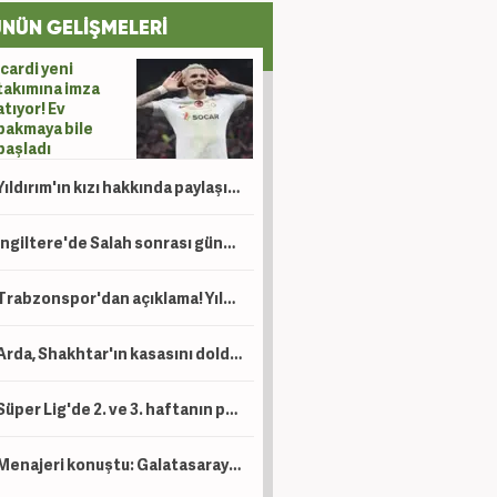
NÜN GELİŞMELERİ
Icardi yeni
takımına imza
atıyor! Ev
bakmaya bile
başladı
Yıldırım'ın kızı hakkında paylaşım yapan şahıs için tutuklama talebi!
İngiltere'de Salah sonrası gündem Türkiye: Süper Lig, Suudi Arabistan'a rakip oldu!
Trabzonspor'dan açıklama! Yıldız oyuncu operasyon geçirdi
Arda, Shakhtar'ın kasasını dolduracak! Devler prensinin peşinde
Süper Lig'de 2. ve 3. haftanın programları belli oldu! Beşiktaş maçına özel 'Ayar'
Menajeri konuştu: Galatasaray'dan gelen mektup var!