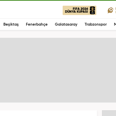
FIFA 2026
DÜNYA KUPASI
Beşiktaş
Fenerbahçe
Galatasaray
Trabzonspor
M