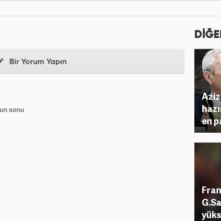
DİĞE
Bir Yorum Yapın
Aziz
hazı
lun sonu
en p
Fran
G.Sa
yüks