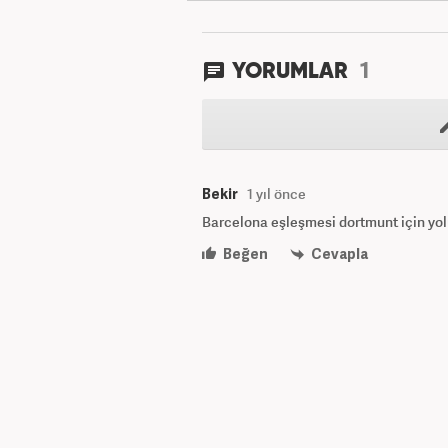
1
YORUMLAR
Bekir
1 yıl önce
Barcelona eşleşmesi dortmunt için yo
Beğen
Cevapla