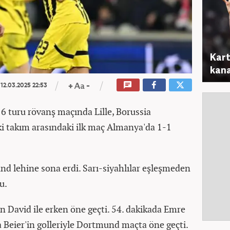
Kart
kana
12.03.2025 22:53
6 turu rövanş maçında Lille, Borussia
ki takım arasındaki ilk maç Almanya'da 1-1
d lehine sona erdi. Sarı-siyahlılar eşleşmeden
u.
n David ile erken öne geçti. 54. dakikada Emre
a Beier'in golleriyle Dortmund maçta öne geçti.