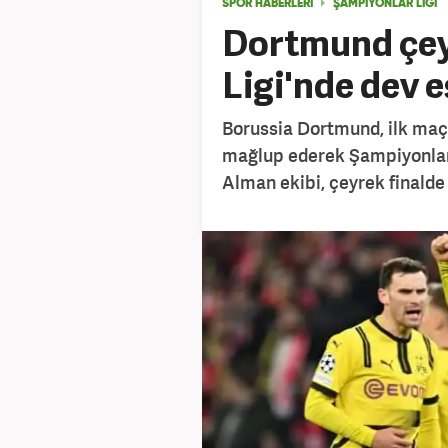
SPOR HABERLERİ
ŞAMPİYONLAR LİGİ
Dortmund çeyr
Ligi'nde dev 
Borussia Dortmund, ilk maçta
mağlup ederek Şampiyonlar L
Alman ekibi, çeyrek finalde 