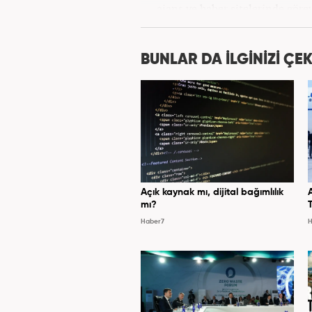
ajans ve haber sitelerinde göre
Osmanlıca ve İngilizce 
BUNLAR DA İLGİNİZİ ÇEK
Açık kaynak mı, dijital bağımlılık
mı?
Haber7
H