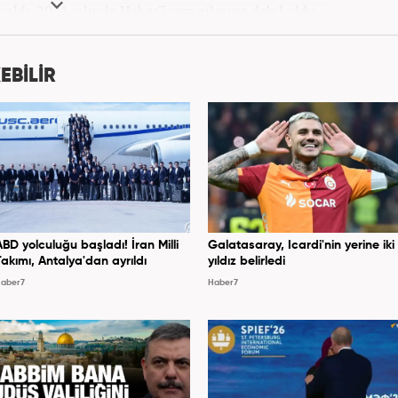
v aldı. 2021 yılında Haber7.com ailesine dahil oldu.
bilmektedir. Mesleki hayatına Haber7.com’da devam
etmektedir.
EBİLİR
ABD yolculuğu başladı! İran Milli
Galatasaray, Icardi'nin yerine iki
Takımı, Antalya'dan ayrıldı
yıldız belirledi
aber7
Haber7