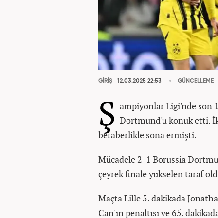
GİRİŞ
12.03.2025 22:53
GÜNCELLEME
Ş
ampiyonlar Ligi'nde son 1
Dortmund'u konuk etti. İ
beraberlikle sona ermişti.
Mücadele 2-1 Borussia Dortmun
çeyrek finale yükselen taraf old
Maçta Lille 5. dakikada Jonatha
Can'ın penaltısı ve 65. dakikad