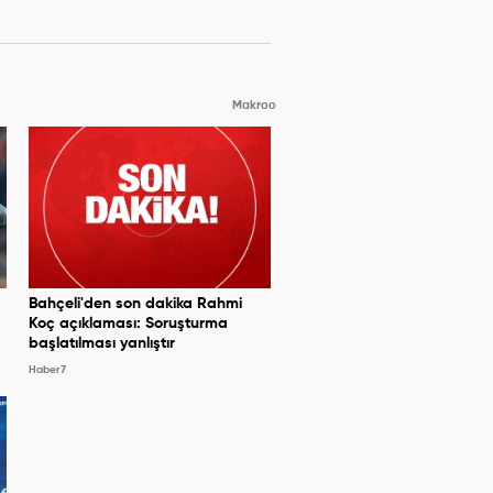
Makroo
Bahçeli'den son dakika Rahmi
Koç açıklaması: Soruşturma
başlatılması yanlıştır
Haber7