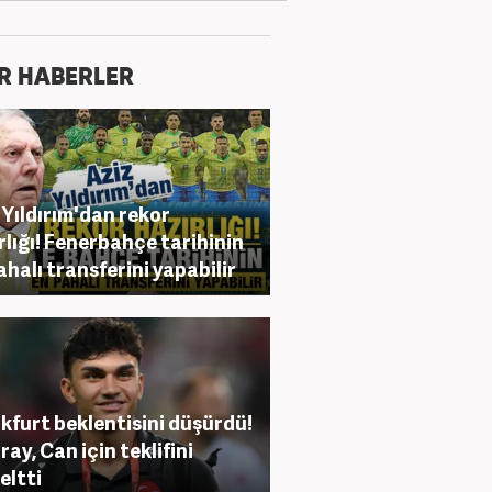
R HABERLER
 Yıldırım'dan rekor
rlığı! Fenerbahçe tarihinin
ahalı transferini yapabilir
kfurt beklentisini düşürdü!
ray, Can için teklifini
eltti