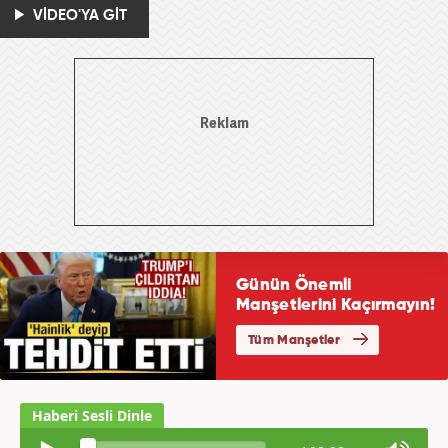
VİDEO'YA GİT