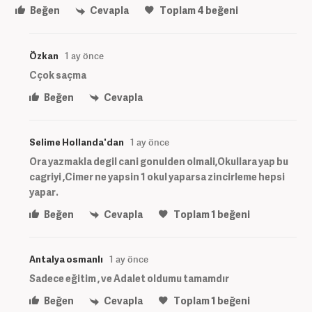
Beğen
Cevapla
Toplam
4
beğeni
Özkan
1 ay önce
Cçok saçma
Beğen
Cevapla
Selime Hollanda'dan
1 ay önce
Ora yazmakla degil cani gonulden olmali,Okullara yap bu
cagriyi ,Cimer ne yapsin 1 okul yaparsa zincirleme hepsi
yapar.
Beğen
Cevapla
Toplam
1
beğeni
Antalya osmanlı
1 ay önce
Sadece eğitim , ve Adalet oldumu tamamdır
Beğen
Cevapla
Toplam
1
beğeni