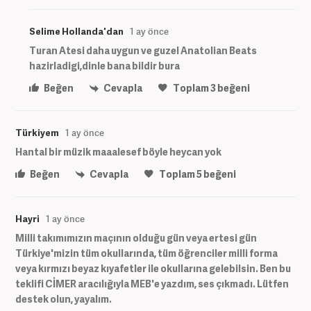
Selime Hollanda'dan
1 ay önce
Turan Atesi daha uygun ve guzel Anatolian Beats
hazirladigi,dinle bana bildir bura
Beğen
Cevapla
Toplam
3
beğeni
Türkiyem
1 ay önce
Hantal bir müzik maaalesef böyle heycan yok
Beğen
Cevapla
Toplam
5
beğeni
Hayri
1 ay önce
Milli takımımızın maçının olduğu gün veya ertesi gün
Türkiye'mizin tüm okullarında, tüm öğrenciler milli forma
veya kırmızı beyaz kıyafetler ile okullarına gelebilsin. Ben bu
teklifi CİMER aracılığıyla MEB'e yazdım, ses çıkmadı. Lütfen
destek olun, yayalım.