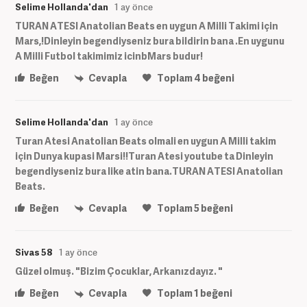
Selime Hollanda'dan
1 ay önce
TURAN ATESI Anatolian Beats en uygun A Milli Takimi için
Mars,!Dinleyin begendiyseniz bura bildirin bana .En uygunu
A Milli Futbol takimimiz icinbMars budur!
Beğen
Cevapla
Toplam
4
beğeni
Selime Hollanda'dan
1 ay önce
Turan Atesi Anatolian Beats olmali en uygun A Milli takim
için Dunya kupasi Marsi!!Turan Atesi youtube ta Dinleyin
begendiyseniz bura like atin bana.TURAN ATESI Anatolian
Beats.
Beğen
Cevapla
Toplam
5
beğeni
Sivas 58
1 ay önce
Güzel olmuş. "Bizim Çocuklar, Arkanızdayız. "
Beğen
Cevapla
Toplam
1
beğeni