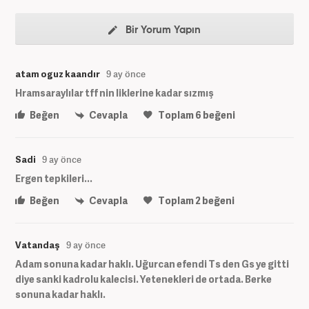
Bir Yorum Yapın
atam oguz kaandır
9 ay önce
Hramsaraylılar tff nin liklerine kadar sızmış
Beğen
Cevapla
Toplam
6
beğeni
Sadi
9 ay önce
Ergen tepkileri...
Beğen
Cevapla
Toplam
2
beğeni
Vatandaş
9 ay önce
Adam sonuna kadar haklı. Uğurcan efendi Ts den Gs ye gitti
diye sanki kadrolu kalecisi. Yetenekleri de ortada. Berke
sonuna kadar haklı.