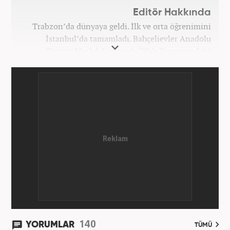
Editör Hakkında
Trabzon’da dünyaya geldi. İlk ve orta öğrenimini
İstanbul’da tamamladı. Bahçelievler Anadolu
Ticaret Meslek Lisesinde ‘Web Programcılığı’
bölümünden mezun oldu. Yüksek öğrenimini,
Atatürk Üniversitesinde ‘Yeni Medya ve Gazetecilik’
mezunu olarak tamamladı. Gazeteciliğe ilk adımını
2011 yılında attı. 13 yıllık profesyonel meslek
hayatında SEO içerik ve muhabirlik de dahil olmak
üzere ağırlıklı olarak gündem, dünya, ekonomi, spor
ve teknoloji kategorilerinde birçok haber ve
röportaja imza atarak galeri ve video hazırladı.
Bahadır Alemdar, meslek hayatına Haber7.com'da
aktif olarak devam etmektedir.
140
YORUMLAR
TÜMÜ