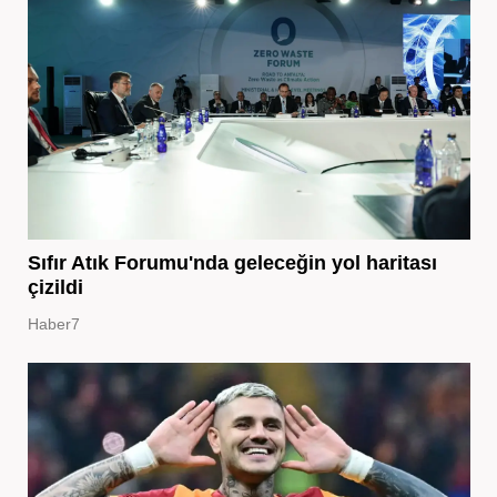
Sıfır Atık Forumu'nda geleceğin yol haritası
çizildi
Haber7