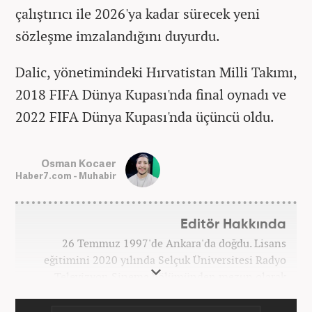
çalıştırıcı ile 2026'ya kadar sürecek yeni
sözleşme imzalandığını duyurdu.
Dalic, yönetimindeki Hırvatistan Milli Takımı,
2018 FIFA Dünya Kupası'nda final oynadı ve
2022 FIFA Dünya Kupası'nda üçüncü oldu.
Osman Kocaer
Haber7.com - Muhabir
Editör Hakkında
26 Temmuz 1997'de Ankara'da doğdu. Lisans
eğitimini 2020 yılında Selçuk Üniversitesi Radyo
Televizyon Sinema bölümünden mezun olarak
tamamladı. Gazeteciliğe 2017 yılında Konya'da
başladı. 2022'nin Haziran ayından itibaren