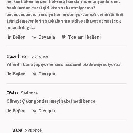
herkes hakemlerden, hakem atamalarından, siyasilerden,
baskılardan, tarafgirlikten bahsetmiyor mu?
eeeeeeeeeeee... ne diye homurdanıyorsunuz? evinin önünü
temizlemeyenlerin başkalarını pis diye şikayet etmesi çok
anlamlı değil...
Beğen
Cevapla
Toplam
1
beğeni
Güzel İnsan
5 yıl önce
Yıllardır bunu yapıyorlar ama maalesef bizde seyrediyoruz.
Beğen
Cevapla
Efeler
5 yıl önce
Cüneyt Çakır gönderilmeyi haketmedi bence.
Beğen
Cevapla
Baba
5 yıl önce