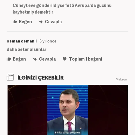
Cüneyt eve gönderildiyse fetö Avrupa'da gücünü
kaybetmiş demektir.
Beğen
Cevapla
osman osmanli
5 yıl önce
daha beter olsunlar
Beğen
Cevapla
Toplam
1
beğeni
İLGİNİZİ ÇEKEBİLİR
Makroo